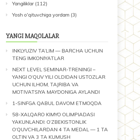
Yangiliklar
(112)
Yosh o'qituvchiga yordam
(3)
YANGI MAQOLALAR
INKLYUZIV TA’LIM — BARCHA UCHUN
TENG IMKONIYATLAR
NEXT LEVEL SEMINAR-TRENINGI –
YANGI O‘QUV YILI OLDIDAN USTOZLAR
UCHUN ILHOM, TAJRIBA VA
MOTIVATSIYA MAYDONIGA AYLANDI
1-SINFGA QABUL DAVOM ETMOQDA
58-XALQARO KIMYO OLIMPIADASI
YAKUNLANDI: O‘ZBEKISTONLIK
O‘QUVCHILARDAN 4 TA MEDAL — 1 TA
OLTIN VA 3 TA KUMUSH