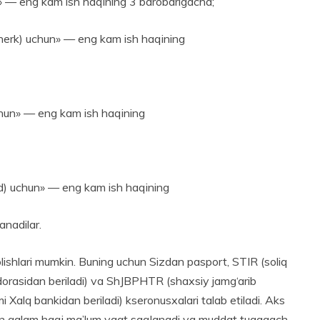
n» — eng kam ish haqining 3 barobarigacha;
cherk) uchun» — eng kam ish haqining
chun» — eng kam ish haqining
d) uchun» — eng kam ish haqining
anadilar.
 olishlari mumkin. Buning uchun Sizdan pasport, STIR (soliq
idorasidan beriladi) va ShJBPHTR (shaxsiy jamg‘arib
i Xalq bankidan beriladi) kseronusxalari talab etiladi. Aks
gan qalam haqi ma’lum vaqt saqlanadi va muddat tugagach,