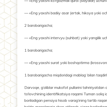
— «Eng yaxshi ko‘rgazmali qurol (slaydlar) uchu
— «Eng yaxshi badiiy asar (ertak, hikoya yoki o
2 barobarigacha;
— «Eng yaxshi intervyu (suhbat) yoki yangilik u
1 barobarigacha;
— «Eng yaxshi surat yoki boshqotirma (krossvor
1 barobarigacha miqdoridagi mablag‘ bilan taqdirl
Darvoqe, g‘oliblar mukofot pullarini tahririyatdan
to‘lovchining identifikatsiya raqami Tuman soliq 
boriladigan pensiya hisob varag‘ining tartib raqam
holda, maqolangiz chop etilgach, sizga beriladi