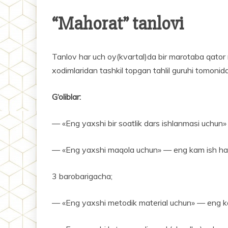
“Mahorat” tanlovi
Tanlov har uch oy(kvartal)da bir marotaba qator no
xodimlaridan tashkil topgan tahlil guruhi tomonida
G‘oliblar:
— «Eng yaxshi bir soatlik dars ishlanmasi uchun
— «Eng yaxshi maqola uchun» — eng kam ish ha
3 barobarigacha;
— «Eng yaxshi metodik material uchun» — eng ka