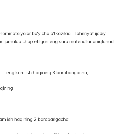
minatsiyalar bo‘yicha o‘tkaziladi. Tahririyat ijodiy
n jurnalda chop etilgan eng sara materiallar aniqlanadi.
» — eng kam ish haqining 3 barobarigacha;
qining
m ish haqining 2 barobarigacha;