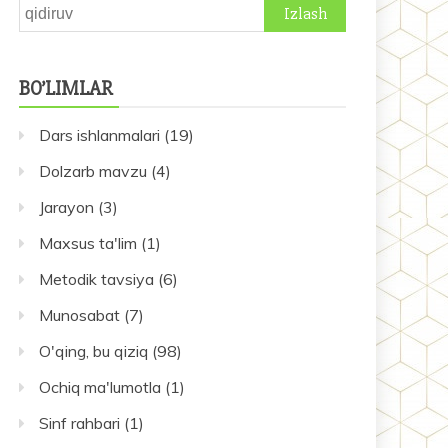
Qidirshish:
BO’LIMLAR
Dars ishlanmalari
(19)
Dolzarb mavzu
(4)
Jarayon
(3)
Maxsus ta'lim
(1)
Metodik tavsiya
(6)
Munosabat
(7)
O'qing, bu qiziq
(98)
Ochiq ma'lumotla
(1)
Sinf rahbari
(1)