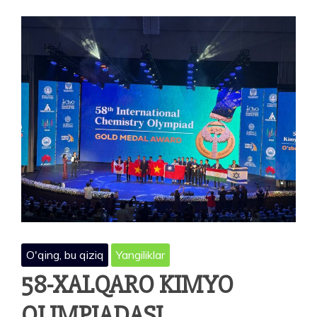
QABUL
DAVOM
ETMOQDA
O'qing, bu qiziq
Yangiliklar
58-XALQARO KIMYO
OLIMPIADASI