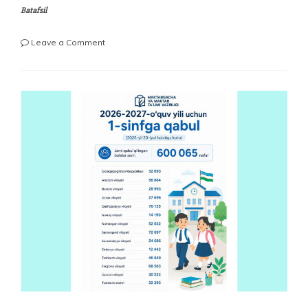
Batafsil
on
Leave a Comment
NEXT
LEVEL
SEMINAR-
TRENINGI
–
YANGI
O‘QUV
YILI
OLDIDAN
USTOZLAR
UCHUN
ILHOM,
TAJRIBA
VA
MOTIVATSIYA
MAYDONIGA
AYLANDI