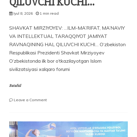
QILUVCHI KUCHI…
Iyul 8, 2026
1 min read
SHAVKAT MIRZIYOYEV: …ILM-MA’RIFAT, MA’NAVIY
VA INTELLEKTUAL TARAQQIYOT JAMIYAT
RAVNAQINING HAL QILUVCHI KUCHI… O‘zbekiston
Respublikasi Prezidenti Shavkat Mirziyoyev
O‘zbekistonda ilk bor o‘tkazilayotgan Islom
sivilizatsiyasi xalqaro forumi
Batafsil
on
Leave a Comment
SHAVKAT
MIRZIYOYEV:
…
ILM-
MA’RIFAT,
MA’NAVIY