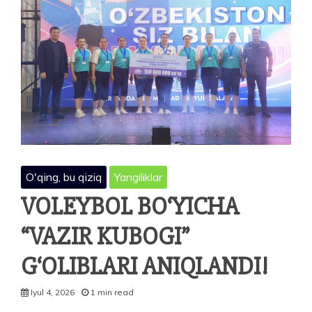
VA
INTELLEKTUAL
TARAQQIYOT
JAMIYAT
RAVNAQINING
HAL
QILUVCHI
KUCHI…
O'qing, bu qiziq
Yangiliklar
VOLEYBOL BO‘YICHA
“VAZIR KUBOGI”
G‘OLIBLARI ANIQLANDI!
Iyul 4, 2026
1 min read