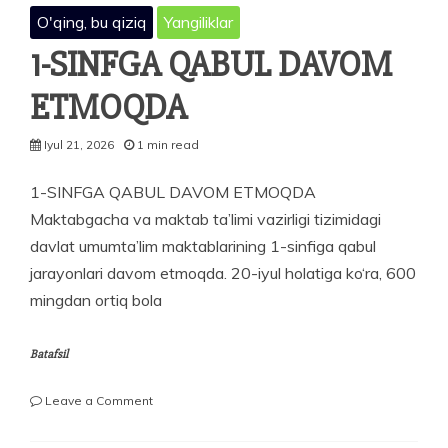
O'qing, bu qiziq
Yangiliklar
1-SINFGA QABUL DAVOM
ETMOQDA
Iyul 21, 2026
1 min read
1-SINFGA QABUL DAVOM ETMOQDA
Maktabgacha va maktab ta’limi vazirligi tizimidagi
davlat umumta’lim maktablarining 1-sinfiga qabul
jarayonlari davom etmoqda. 20-iyul holatiga ko‘ra, 600
mingdan ortiq bola
Batafsil
on
Leave a Comment
1-
SINFGA