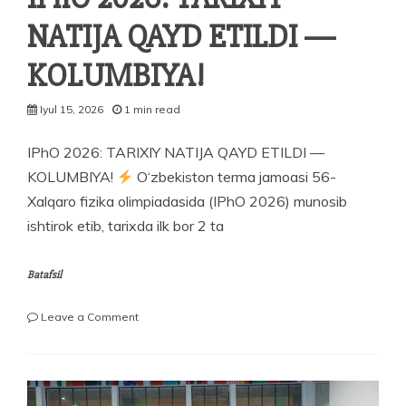
NATIJA QAYD ETILDI —
KOLUMBIYA!
Iyul 15, 2026
1 min read
IPhO 2026: TARIXIY NATIJA QAYD ETILDI —
KOLUMBIYA!
O‘zbekiston terma jamoasi 56-
Xalqaro fizika olimpiadasida (IPhO 2026) munosib
ishtirok etib, tarixda ilk bor 2 ta
Batafsil
on
Leave a Comment
IPhO
2026:
TARIXIY
NATIJA