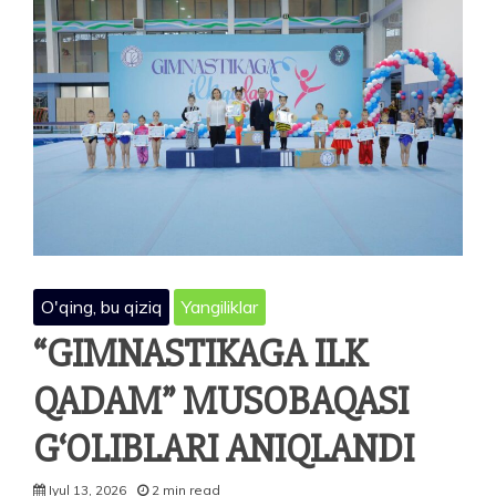
QAYD
ETILDI
—
KOLUMBIYA!
O'qing, bu qiziq
Yangiliklar
“GIMNASTIKAGA ILK
QADAM” MUSOBAQASI
G‘OLIBLARI ANIQLANDI
Iyul 13, 2026
2 min read