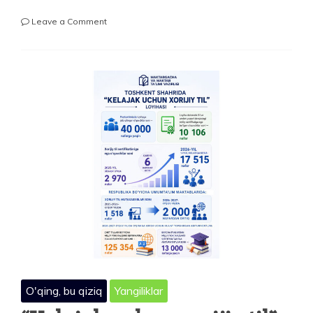
on
Leave a Comment
58-
XALQARO
KIMYO
OLIMPIADASI
YAKUNLANDI:
O‘ZBEKISTONLIK
O‘QUVCHILARDAN
4
TA
MEDAL
—
1
TA
OLTIN
VA
3
TA
KUMUSH
O'qing, bu qiziq
Yangiliklar