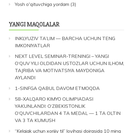
Yosh o'qituvchiga yordam
(3)
YANGI MAQOLALAR
INKLYUZIV TA’LIM — BARCHA UCHUN TENG
IMKONIYATLAR
NEXT LEVEL SEMINAR-TRENINGI – YANGI
O‘QUV YILI OLDIDAN USTOZLAR UCHUN ILHOM,
TAJRIBA VA MOTIVATSIYA MAYDONIGA
AYLANDI
1-SINFGA QABUL DAVOM ETMOQDA
58-XALQARO KIMYO OLIMPIADASI
YAKUNLANDI: O‘ZBEKISTONLIK
O‘QUVCHILARDAN 4 TA MEDAL — 1 TA OLTIN
VA 3 TA KUMUSH
“Kelajak uchun xorijiy til” loyihasi doirasida 10 ming