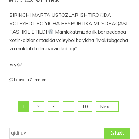
Iyul 3, 2026
1 min read
BIRINCHI MARTA USTOZLAR ISHTIROKIDA
VOLEYBOL BOʼYICHA RESPUBLIKA MUSOBAQASI
TASHKIL ETILDI
Mamlakatimizda ilk bor pedagog
xotin-qizlar o‘rtasida voleybol bo‘yicha “Maktabgacha
va maktab ta’limi vaziri kubogi”
Batafsil
on
Leave a Comment
BIRINCHI
MARTA
USTOZLAR
ISHTIROKIDA
1
2
3
…
10
Next »
VOLEYBOL
BOʼYICHA
RESPUBLIKA
MUSOBAQASI
Qidirshish:
TASHKIL