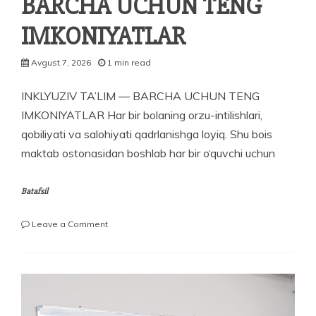
BARCHA UCHUN TENG
IMKONIYATLAR
Avgust 7, 2026
1 min read
INKLYUZIV TA’LIM — BARCHA UCHUN TENG
IMKONIYATLAR Har bir bolaning orzu-intilishlari,
qobiliyati va salohiyati qadrlanishga loyiq. Shu bois
maktab ostonasidan boshlab har bir o‘quvchi uchun
Batafsil
on
Leave a Comment
INKLYUZIV
TA’LIM
—
BARCHA
UCHUN
TENG