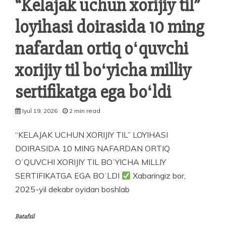
“Kelajak uchun xorijiy til”
loyihasi doirasida 10 ming
nafardan ortiq oʻquvchi
xorijiy til boʻyicha milliy
sertifikatga ega boʻldi
Iyul 19, 2026
2 min read
“KELAJAK UCHUN XORIJIY TIL” LOYIHASI
DOIRASIDA 10 MING NAFARDAN ORTIQ
OʻQUVCHI XORIJIY TIL BOʻYICHA MILLIY
SERTIFIKATGA EGA BOʻLDI
Xabaringiz bor,
2025-yil dekabr oyidan boshlab
Batafsil