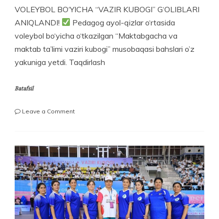
VOLEYBOL BO‘YICHA “VAZIR KUBOGI” G‘OLIBLARI
ANIQLANDI!
Pedagog ayol-qizlar o‘rtasida
voleybol bo‘yicha o‘tkazilgan “Maktabgacha va
maktab ta’limi vaziri kubogi” musobaqasi bahslari o’z
yakuniga yetdi. Taqdirlash
Batafsil
on
Leave a Comment
VOLEYBOL
BO‘YICHA
“VAZIR
KUBOGI”
G‘OLIBLARI
ANIQLANDI!