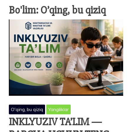
Bo'lim:
O’qing, bu qiziq
O'qing, bu qiziq
Yangiliklar
INKLYUZIV TA’LIM —