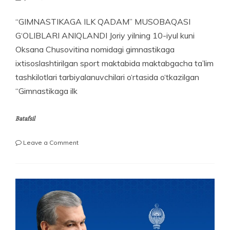
“GIMNASTIKAGA ILK QADAM” MUSOBAQASI
G‘OLIBLARI ANIQLANDI Joriy yilning 10-iyul kuni
Oksana Chusovitina nomidagi gimnastikaga
ixtisoslashtirilgan sport maktabida maktabgacha ta’lim
tashkilotlari tarbiyalanuvchilari o‘rtasida o‘tkazilgan
“Gimnastikaga ilk
Batafsil
on
Leave a Comment
“GIMNASTIKAGA
ILK
QADAM”
MUSOBAQASI
G‘OLIBLARI
ANIQLANDI