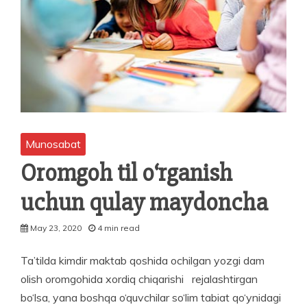
Munosabat
Oromgoh til o‘rganish
uchun qulay maydoncha
May 23, 2020
4 min read
Ta’tilda kimdir maktab qoshida ochilgan yozgi dam
olish oromgohida xordiq chiqarishi rejalashtirgan
bo‘lsa, yana boshqa o‘quvchilar so‘lim tabiat qo‘ynidagi