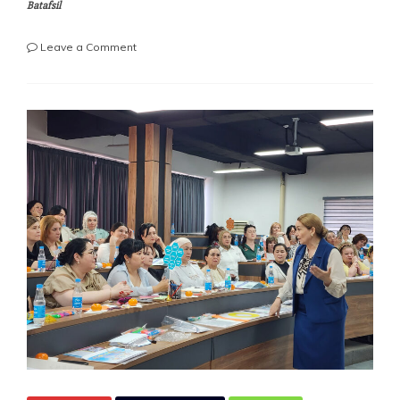
Batafsil
on
Leave a Comment
MA’NAVIYAT
KO‘ZGUSI