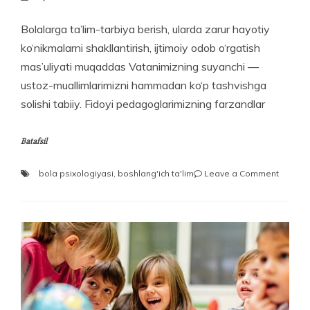
Bolalarga ta’lim-tarbiya berish, ularda zarur hayotiy
ko‘nikmalarni shakllantirish, ijtimoiy odob o‘rgatish
mas’uliyati muqaddas Vatanimizning suyanchi —
ustoz-muallimlarimizni hammadan ko‘p tashvishga
solishi tabiiy. Fidoyi pedagoglarimizning farzandlar
Batafsil
on
bola psixologiyasi
,
boshlang'ich ta'lim
Leave a Comment
Chaqimc
—
yechim
emas,
muam