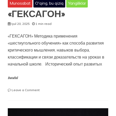
Munosabat
O'qing, bu qiziq
Yangiliklar
«ГЕКСАГОН»
Iyul 20, 2025
1 min read
«ГЕКСАГОН» Методика применения
«шестиугольного обучения» как способа развития
критического мышления, навыков выбора,
классификации и связи доказательств на уроках в
начальной школе. Исторический опыт развитых
Batafsil
on
Leave a Comment
«ГЕКСАГОН»