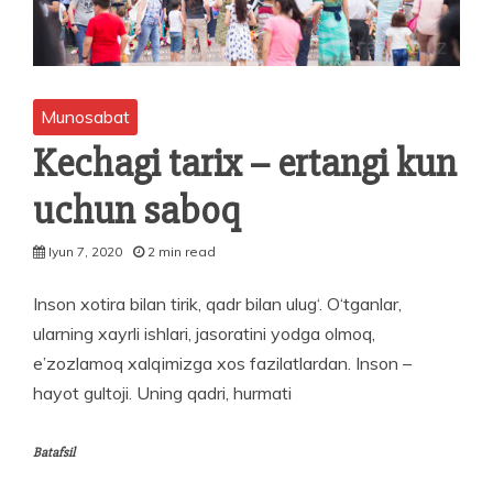
Munosabat
Kechagi tarix – ertangi kun
uchun saboq
Iyun 7, 2020
2 min read
Inson xotira bilan tirik, qadr bilan ulug‘. O‘tganlar,
ularning xayrli ishlari, jasoratini yodga olmoq,
e’zozlamoq xalqimizga xos fazilatlardan. Inson –
hayot gultoji. Uning qadri, hurmati
Batafsil