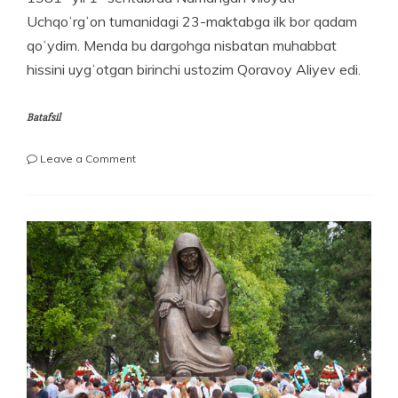
Uchqoʻrgʻon tumanidagi 23-maktabga ilk bor qadam
qoʻydim. Menda bu dargohga nisbatan muhabbat
hissini uygʻotgan birinchi ustozim Qoravoy Aliyev edi.
Batafsil
on
Leave a Comment
Ustozlarga
munosib
shogird
boʻlaylik