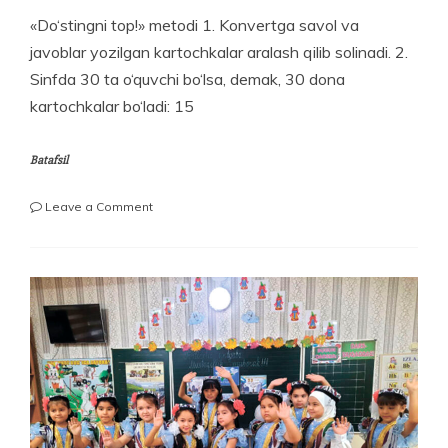
«Do‘stingni top!» metodi 1. Konvertga savol va
javoblar yozilgan kartochkalar aralash qilib solinadi. 2.
Sinfda 30 ta o‘quvchi bo‘lsa, demak, 30 dona
kartochkalar bo‘ladi: 15
Batafsil
on
Leave a Comment
«DO‘STINGNI
TOP!»
METODI