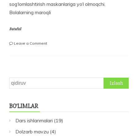
sog‘lomlashtirish maskanlariga yo‘l olmoqchi.
Bolalarning maroqli
Batafsil
on
Leave a Comment
Oromgoh
til
o‘rganish
uchun
qulay
maydoncha
Qidirshish:
BO’LIMLAR
Dars ishlanmalari
(19)
Dolzarb mavzu
(4)