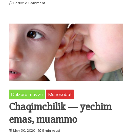
on
Leave a Comment
Kechagi
tarix
–
ertangi
kun
uchun
saboq
Dolzarb mavzu
Munosabat
Chaqimchilik — yechim
emas, muammo
May 30, 2020
6 min read