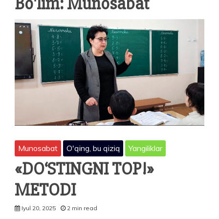
Bo'lim:
Munosabat
Munosabat
O'qing, bu qiziq
Yangiliklar
«DO‘STINGNI TOP!»
METODI
Iyul 20, 2025
2 min read