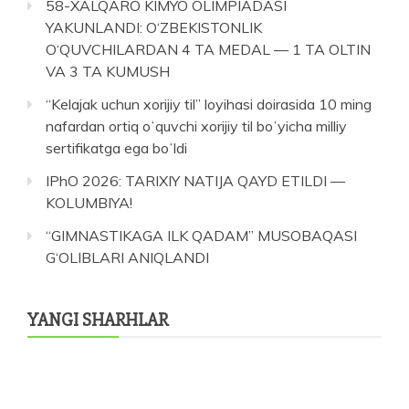
58-XALQARO KIMYO OLIMPIADASI
YAKUNLANDI: O‘ZBEKISTONLIK
O‘QUVCHILARDAN 4 TA MEDAL — 1 TA OLTIN
VA 3 TA KUMUSH
“Kelajak uchun xorijiy til” loyihasi doirasida 10 ming
nafardan ortiq oʻquvchi xorijiy til boʻyicha milliy
sertifikatga ega boʻldi
IPhO 2026: TARIXIY NATIJA QAYD ETILDI —
KOLUMBIYA!
“GIMNASTIKAGA ILK QADAM” MUSOBAQASI
G‘OLIBLARI ANIQLANDI
YANGI SHARHLAR