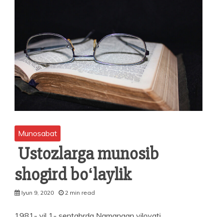
Munosabat
Ustozlarga munosib
shogird boʻlaylik
Iyun 9, 2020
2 min read
1981- yil 1- sentabrda Namangan viloyati