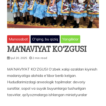
Munosabat
O'qing, bu qiziq
Yangiliklar
MA’NAVIYAT KO‘ZGUSI
Iyul 20, 2025
2 min read
MA’NAVIYAT KO‘ZGUSI O‘zbek xalqi azaldan kiyinish
madaniyatiga alohida e’tibor berib kelgan.
Hududlarimizdagi arxeologik topilmalar: devoriy
suratlar, sopol va suyak buyumlarga tushurilgan
tasvirlar, qo‘lyozmalarga ishlangan miniatyuralar