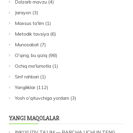
Dolzarb mavzu
(4)
Jarayon
(3)
Maxsus ta'lim
(1)
Metodik tavsiya
(6)
Munosabat
(7)
O'qing, bu qiziq
(98)
Ochiq ma'lumotla
(1)
Sinf rahbari
(1)
Yangiliklar
(112)
Yosh o'qituvchiga yordam
(3)
YANGI MAQOLALAR
INKLYUZIV TA’LIM — BARCHA UCHUN TENG