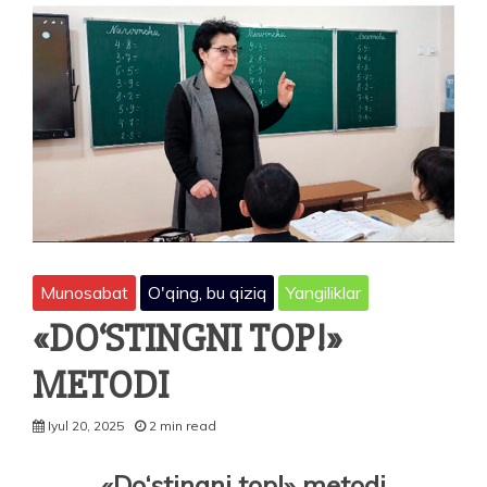
Munosabat
O'qing, bu qiziq
Yangiliklar
«DO‘STINGNI TOP!»
METODI
Iyul 20, 2025
2 min read
«Do‘stingni top!» metodi