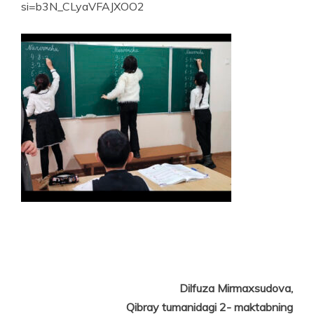
si=b3N_CLyaVFAJXOO2
Dilfuza Mirmaxsudova,
Qibray tumanidagi 2- maktabning