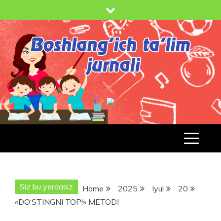
Skip
to
content
BOSHLANG'ICH TA'LIM JURNALI
BT-
JURNAL.UZ
Siz bu yerdasiz
Home
2025
Iyul
20
«DO‘STINGNI TOP!» METODI