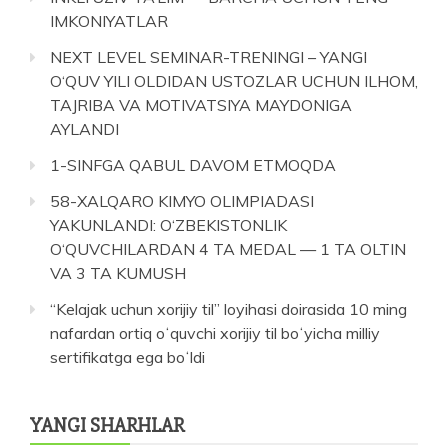
IMKONIYATLAR
NEXT LEVEL SEMINAR-TRENINGI – YANGI
O‘QUV YILI OLDIDAN USTOZLAR UCHUN ILHOM,
TAJRIBA VA MOTIVATSIYA MAYDONIGA
AYLANDI
1-SINFGA QABUL DAVOM ETMOQDA
58-XALQARO KIMYO OLIMPIADASI
YAKUNLANDI: O‘ZBEKISTONLIK
O‘QUVCHILARDAN 4 TA MEDAL — 1 TA OLTIN
VA 3 TA KUMUSH
“Kelajak uchun xorijiy til” loyihasi doirasida 10 ming
nafardan ortiq oʻquvchi xorijiy til boʻyicha milliy
sertifikatga ega boʻldi
YANGI SHARHLAR