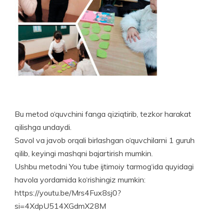
Bu metod o‘quvchini fanga qiziqtirib, tezkor harakat
qilishga undaydi.
Savol va javob orqali birlashgan o‘quvchilarni 1 guruh
qilib, keyingi mashqni bajartirish mumkin.
Ushbu metodni You tube ijtimoiy tarmog‘ida quyidagi
havola yordamida ko‘rishingiz mumkin:
https://youtu.be/Mrs4Fux8sj0?
si=4XdpU514XGdmX28M