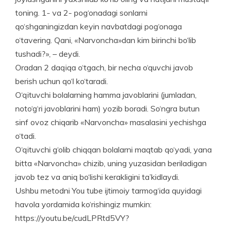
toning. 1- va 2- pog‘onadagi sonlarni
qo‘shganingizdan keyin navbatdagi pog‘onaga
o‘tavering. Qani, «Narvoncha»dan kim birinchi bo‘lib
tushadi?», – deydi.
Oradan 2 daqiqa o‘tgach, bir necha o‘quvchi javob
berish uchun qo‘l ko‘taradi.
O‘qituvchi bolalarning hamma javoblarini (jumladan,
noto‘g‘ri javoblarini ham) yozib boradi. So‘ngra butun
sinf ovoz chiqarib «Narvoncha» masalasini yechishga
o‘tadi.
O‘qituvchi g‘olib chiqqan bolalarni maqtab qo‘yadi, yana
bitta «Narvoncha» chizib, uning yuzasidan beri­ladigan
javob tez va aniq bo‘lishi kerakligini ta’kidlaydi.
Ushbu metodni You tube ijtimoiy tarmog‘ida quyidagi
havola yordamida ko‘rishingiz mumkin:
https://youtu.be/cudLPRtd5VY?