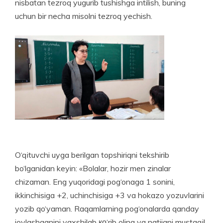
nisbatan tezroq yugurib tushishga intilish, buning
uchun bir necha misolni tezroq yechish.
O‘qituvchi uyga berilgan topshiriqni tekshirib
bo‘lganidan keyin: «Bolalar, hozir men zinalar
chizaman. Eng yuqoridagi pog‘onaga 1 sonini,
ikkinchisiga +2, uchinchisiga +3 va hokazo yozuvlarini
yozib qo‘yaman. Raqamlarning pog‘onalarda qanday
joylashganini yaxshilab ко‘rib oling va natijani mustaqil