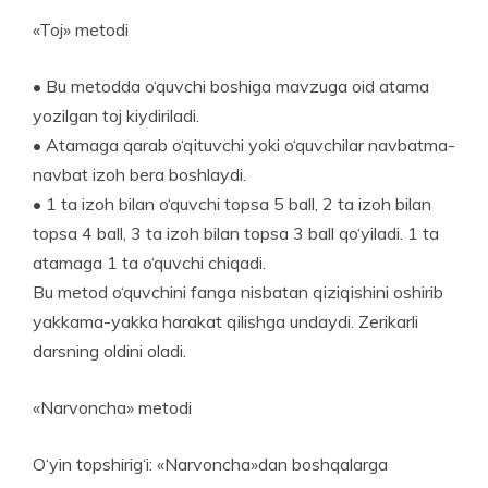
«Toj» metodi
• Bu metodda o‘quvchi boshiga mavzuga oid atama
yozilgan toj kiydiriladi.
• Atamaga qarab o‘qituvchi yoki o‘quvchilar navbatma-
navbat izoh bera boshlaydi.
• 1 ta izoh bilan o‘quvchi topsa 5 ball, 2 ta izoh bilan
topsa 4 ball, 3 ta izoh bilan topsa 3 ball qo‘yiladi. 1 ta
ata­maga 1 ta o‘quvchi chiqadi.
Bu metod o‘quvchini fanga nisbatan qiziqishini ­oshirib
yakkama-yakka harakat qilishga undaydi. Ze­rikarli
darsning oldini oladi.
«Narvoncha» metodi
O‘yin topshirig‘i: «Narvoncha»dan boshqalarga