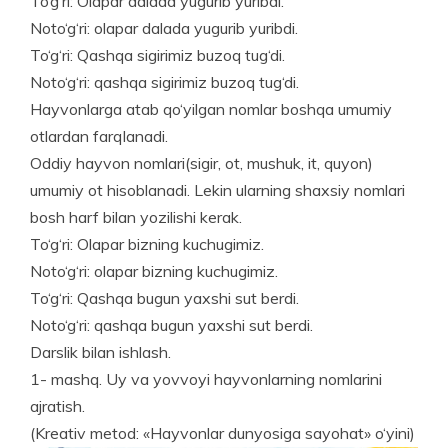
To‘g‘ri: Olapar dalada yugurib yuribdi.
Noto‘g‘ri: olapar dalada yugurib yuribdi.
To‘g‘ri: Qashqa sigirimiz buzoq tug‘di.
Noto‘g‘ri: qashqa sigirimiz buzoq tug‘di.
Hayvonlarga atab qo‘yilgan nomlar boshqa umumiy
otlardan farqlanadi.
Oddiy hayvon nomlari(sigir, ot, mushuk, it, quyon)
umumiy ot hisoblanadi. Lekin ularning shaxsiy nomlari
bosh harf bilan yozilishi kerak.
To‘g‘ri: Olapar bizning kuchugimiz.
Noto‘g‘ri: olapar bizning kuchugimiz.
To‘g‘ri: Qashqa bugun yaxshi sut berdi.
Noto‘g‘ri: qashqa bugun yaxshi sut berdi.
Darslik bilan ishlash.
1- mashq. Uy va yovvoyi hayvonlarning nomla­rini
ajratish.
(Kreativ metod: «Hayvonlar dunyosiga sayohat» o‘yini)