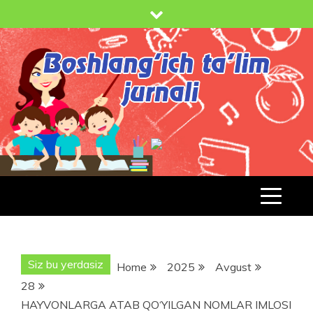
Skip
to
content
BOSHLANG'ICH TA'LIM JURNALI
BT-
JURNAL.UZ
Siz bu yerdasiz
Home
2025
Avgust
28
HAYVONLARGA ATAB QO‘YILGAN NOMLAR IMLOSI