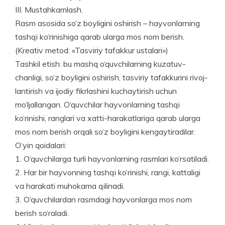
III. Mustahkamlash.
Rasm asosida so‘z boyligini oshirish – hayvonlarning
tashqi ko‘rinishiga qarab ularga mos nom berish.
(Kreativ metod: «Tasviriy tafakkur ustalari»)
Tashkil etish: bu mashq o‘quvchilarning kuzatuv­
chanligi, so‘z boyligini oshirish, tasviriy tafakkurini rivoj­
lantirish va ijodiy fikrlashini kuchaytirish uchun
mo‘ljallangan. O‘quvchilar hayvonlarning tashqi
ko‘rinishi, ranglari va xatti-harakatlariga qarab ularga
mos nom berish orqali so‘z boyligini kengaytiradilar.
O‘yin qoidalari:
1. O‘quvchilarga turli hayvonlarning rasmlari ko‘rsatiladi.
2. Har bir hayvonning tashqi ko‘rinishi, rangi, kattaligi
va harakati muhokama qilinadi.
3. O‘quvchilardan rasmdagi hayvonlarga mos nom
berish so‘raladi.