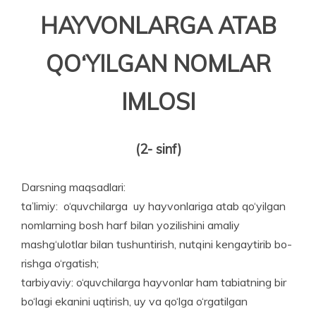
HAYVONLARGA ATAB
QO‘YILGAN NOMLAR
IMLOSI
(2- sinf)
Darsning maqsadlari:
ta’limiy: o‘quvchilarga uy hayvonlariga atab qo‘yilgan
nomlarning bosh harf bilan yozilishini amaliy
mashg‘ulotlar bilan tushuntirish, nutqini kengaytirib bo­
rishga o‘rgatish;
tarbiyaviy: o‘quvchilarga hayvonlar ham tabiatning bir
bo‘lagi ekanini uqtirish, uy va qo‘lga o‘rgatilgan