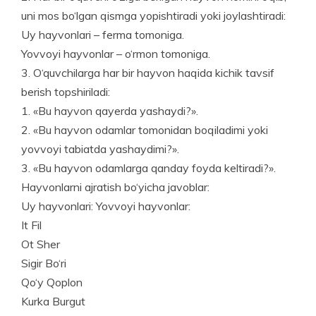
uni mos bo‘lgan qismga yopishtiradi yoki joylashtiradi:
Uy hayvonlari – ferma tomoniga.
Yovvoyi hayvonlar – o‘rmon tomoniga.
3. O‘quvchilarga har bir hayvon haqida kichik tavsif
berish topshiriladi:
1. «Bu hayvon qayerda yashaydi?».
2. «Bu hayvon odamlar tomonidan boqiladimi yoki
yovvoyi tabiatda yashaydimi?».
3. «Bu hayvon odamlarga qanday foyda keltiradi?».
Hayvonlarni ajratish bo‘yicha javoblar:
Uy hayvonlari: Yovvoyi hayvonlar:
It Fil
Ot Sher
Sigir Bo‘ri
Qo‘y Qoplon
Kurka Burgut