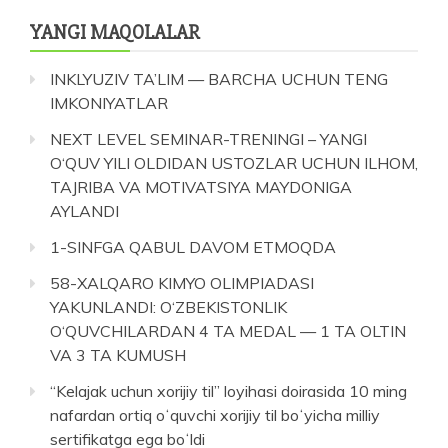
YANGI MAQOLALAR
INKLYUZIV TA’LIM — BARCHA UCHUN TENG
IMKONIYATLAR
NEXT LEVEL SEMINAR-TRENINGI – YANGI
O‘QUV YILI OLDIDAN USTOZLAR UCHUN ILHOM,
TAJRIBA VA MOTIVATSIYA MAYDONIGA
AYLANDI
1-SINFGA QABUL DAVOM ETMOQDA
58-XALQARO KIMYO OLIMPIADASI
YAKUNLANDI: O‘ZBEKISTONLIK
O‘QUVCHILARDAN 4 TA MEDAL — 1 TA OLTIN
VA 3 TA KUMUSH
“Kelajak uchun xorijiy til” loyihasi doirasida 10 ming
nafardan ortiq oʻquvchi xorijiy til boʻyicha milliy
sertifikatga ega boʻldi