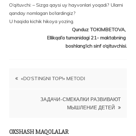
O‘qituvchi: – Sizga qaysi uy hayvonlari yoqadi? Ularni
qanday nomlagan bo‘lardingiz?
U haqida kichik hikoya yozing.
Qunduz TOKIMBETOVA,
Ellikqal’a tumanidagi 21- maktabning
boshlang‘ich sinf o‘qituvchisi.
Post
«DO‘STINGNI TOP!» METODI
menyusi
ЗАДАЧИ-СМЕКАЛКИ РАЗВИВАЮТ
МЫШЛЕНИЕ ДЕТЕЙ
OXSHASH MAQOLALAR