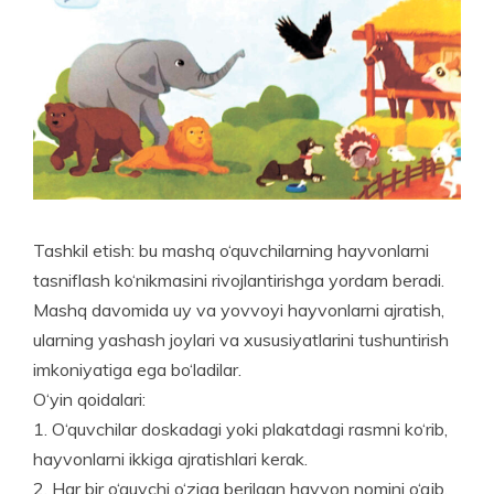
Tashkil etish: bu mashq o‘quvchilarning hayvonlarni
tasniflash ko‘nikmasini rivojlantirishga yordam beradi.
Mashq davomida uy va yovvoyi hayvonlarni ajratish,
ularning yashash joylari va xususiyatlarini tushuntirish
imkoniyatiga ega bo‘ladilar.
O‘yin qoidalari:
1. O‘quvchilar doskadagi yoki plakatdagi rasmni ko‘rib,
hayvonlarni ikkiga ajratishlari kerak.
2. Har bir o‘quvchi o‘ziga berilgan hayvon nomini o‘qib,