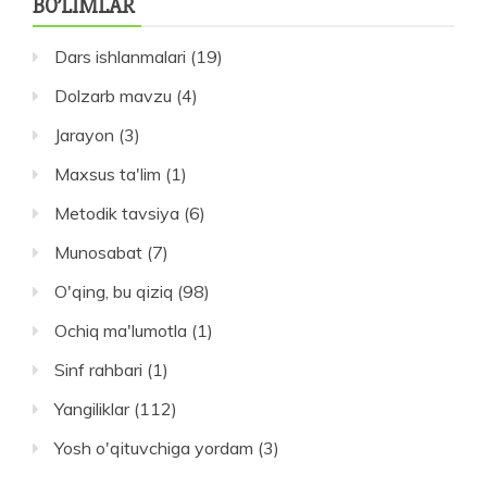
BO’LIMLAR
Dars ishlanmalari
(19)
Dolzarb mavzu
(4)
Jarayon
(3)
Maxsus ta'lim
(1)
Metodik tavsiya
(6)
Munosabat
(7)
O'qing, bu qiziq
(98)
Ochiq ma'lumotla
(1)
Sinf rahbari
(1)
Yangiliklar
(112)
Yosh o'qituvchiga yordam
(3)