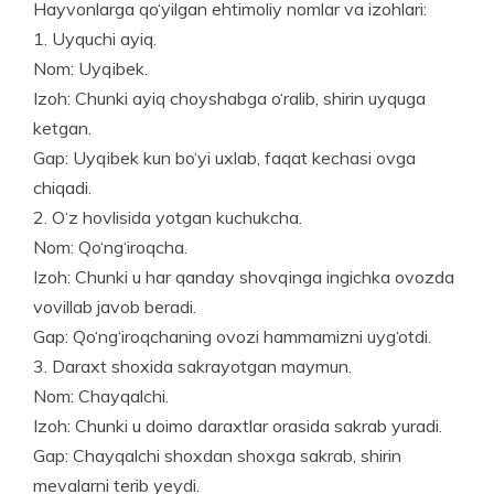
Hayvonlarga qo‘yilgan ehtimoliy nomlar va izohlari:
1. Uyquchi ayiq.
Nom: Uyqibek.
Izoh: Chunki ayiq choyshabga o‘ralib, shirin uyquga
ketgan.
Gap: Uyqibek kun bo‘yi uxlab, faqat kechasi ovga
chiqadi.
2. O‘z hovlisida yotgan kuchukcha.
Nom: Qo‘ng‘iroqcha.
Izoh: Chunki u har qanday shovqinga ingichka ovozda
vovillab javob beradi.
Gap: Qo‘ng‘iroqchaning ovozi hammamizni uyg‘otdi.
3. Daraxt shoxida sakrayotgan maymun.
Nom: Chayqalchi.
Izoh: Chunki u doimo daraxtlar orasida sakrab yuradi.
Gap: Chayqalchi shoxdan shoxga sakrab, shirin
mevalarni terib yeydi.