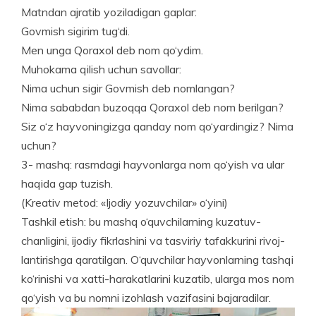
Matndan ajratib yoziladigan gaplar:
Govmish sigirim tug‘di.
Men unga Qoraxol deb nom qo‘ydim.
Muhokama qilish uchun savollar:
Nima uchun sigir Govmish deb nomlangan?
Nima sababdan buzoqqa Qoraxol deb nom berilgan?
Siz o‘z hayvoningizga qanday nom qo‘yardingiz? Nima
uchun?
3- mashq: rasmdagi hayvonlarga nom qo‘yish va ular
haqida gap tuzish.
(Kreativ metod: «Ijodiy yozuvchilar» o‘yini)
Tashkil etish: bu mashq o‘quvchilarning kuzatuv­
chanligini, ijodiy fikrlashini va tasviriy tafakkurini rivoj­
lantirishga qaratilgan. O‘quvchilar hayvonlarning tashqi
ko‘rinishi va xatti-harakatlarini kuzatib, ularga mos nom
qo‘yish va bu nomni izohlash vazifasini bajaradilar.