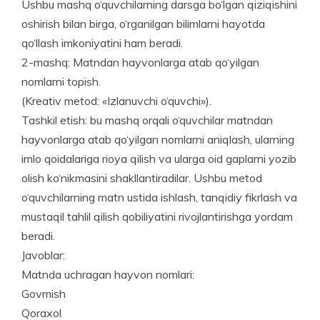
Ushbu mashq o‘quvchilarning darsga bo‘lgan qizi­qishini
oshirish bilan birga, o‘rganilgan bilimlarni hayot­da
qo‘llash imkoniyatini ham beradi.
2-mashq: Matndan hayvonlarga atab qo‘yilgan
nomlarni topish.
(Kreativ metod: «Izlanuvchi o‘quvchi»).
Tashkil etish: bu mashq orqali o‘quvchilar matndan
hayvonlarga atab qo‘yilgan nomlarni aniqlash, ular­ning
imlo qoidalariga rioya qilish va ularga oid gaplarni yozib
olish ko‘nikmasini shakllantiradilar. Ushbu metod
o‘quvchilarning matn ustida ishlash, tanqidiy fikrlash va
mustaqil tahlil qilish qobiliyatini rivojlantirishga yordam
beradi.
Javoblar:
Matnda uchragan hayvon nomlari:
Govmish
Qoraxol