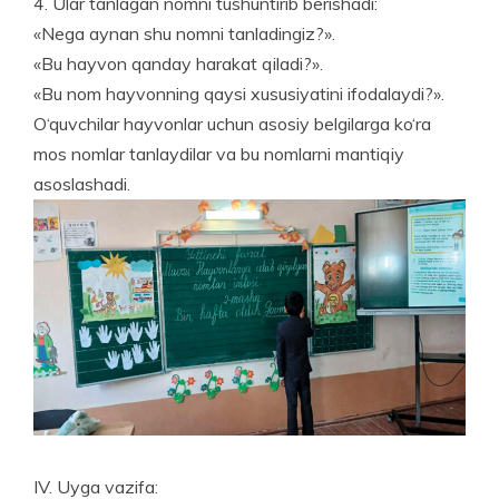
4. Ular tanlagan nomni tushuntirib berishadi:
«Nega aynan shu nomni tanladingiz?».
«Bu hayvon qanday harakat qiladi?».
«Bu nom hayvonning qaysi xususiyatini ifodalaydi?».
O‘quvchilar hayvonlar uchun asosiy belgilarga ko‘ra
mos nomlar tanlaydilar va bu nomlarni mantiqiy
asoslashadi.
IV. Uyga vazifa: