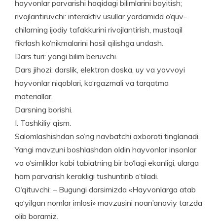
hayvonlar parvarishi haqidagi bilimlarini boyitish;
rivojlantiruvchi: interaktiv usullar yordamida o‘quv­
chilarning ijodiy tafakkurini rivojlantirish, mustaqil
fikrlash ko‘nikmalarini hosil qilishga undash.
Dars turi: yangi bilim beruvchi.
Dars jihozi: darslik, elektron doska, uy va yovvoyi
hayvonlar niqoblari, ko‘rgazmali va tarqatma
materiallar.
Darsning borishi.
I. Tashkiliy qism.
Salomlashishdan so‘ng navbatchi axboroti tinglanadi.
Yangi mavzuni boshlashdan oldin hayvonlar insonlar
va o‘simliklar kabi tabiatning bir bo‘lagi ekanligi, ularga
ham parvarish kerakligi tushuntirib o‘tiladi.
O‘qituvchi: – Bugungi darsimizda «Hayvonlarga atab
qo‘yilgan nomlar imlosi» mavzusini noan’anaviy tarzda
olib boramiz.