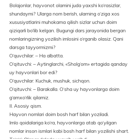
Bolajonlar, hayvonot olamini juda yaxshi ko‘rasizlar,
shundaymi? Ularga nom berish, ularning o‘ziga xos
xususiyatlarini muhokama qilish sizlar uchun doim
qiziqarli bo‘lib kelgan. Bugungi dars jarayonida bergan
nomla­ringizning yozilish imlosini o‘rganib olasiz. Qani
darsga tayyormizmi?
O‘quvchilar: – Ha albatta.
O‘qituvchi: – Aytinglarchi, «Sholg‘om» ertagida ­qanday
uy hayvonlari bor edi?
O‘quvchilar: Kuchuk, mushuk, sichqon.
O‘qituvchi: – Barakalla. O‘sha uy hayvonlarga doim
g‘amxo‘rlik qilamiz.
II. Asosiy qism.
Hayvon nomlari doim bosh harf bilan yoziladi.
Imlo qoidalariga ko‘ra, hayvonlarga atab qo‘yilgan
nomlar inson ismlari kabi bosh harf bilan yozilishi shart.