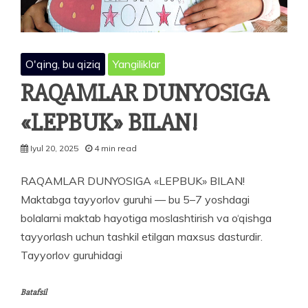
O'qing, bu qiziq
Yangiliklar
RAQAMLAR DUNYOSIGA
«LEPBUK» BILAN!
Iyul 20, 2025
4 min read
RAQAMLAR DUNYOSIGA «LEPBUK» BILAN!
Maktabga tayyorlov guruhi — bu 5–7 yoshdagi
bolalarni maktab hayotiga moslashtirish va o‘qishga
tayyorlash uchun tashkil etilgan maxsus dasturdir.
Tayyorlov guruhidagi
Batafsil