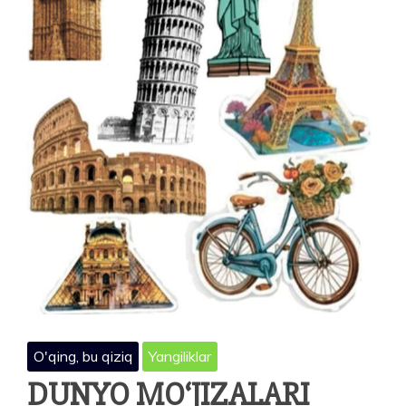
O'qing, bu qiziq
Yangiliklar
DUNYO MO‘JIZALARI