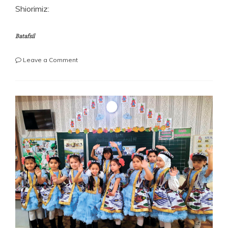
Shiorimiz:
Batafsil
on
Leave a Comment
MATEMATIKA
—
AQL
GIMNASTIKASI