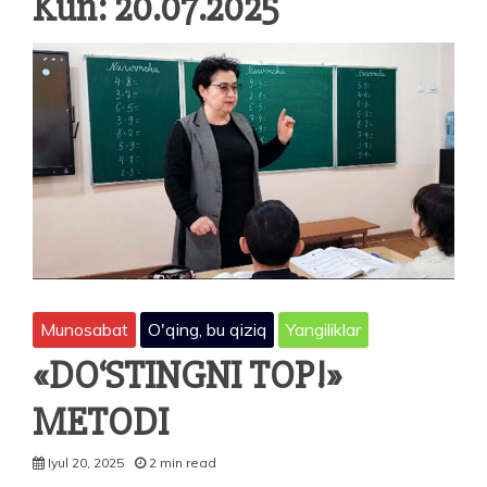
Kun:
20.07.2025
Munosabat
O'qing, bu qiziq
Yangiliklar
«DO‘STINGNI TOP!»
METODI
Iyul 20, 2025
2 min read