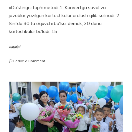
«Do‘stingni top!» metodi 1. Konvertga savol va
javoblar yozilgan kartochkalar aralash qilib solinadi. 2.
Sinfda 30 ta o‘quvchi bo‘lsa, demak, 30 dona
kartochkalar bo‘ladi: 15
Batafsil
on
Leave a Comment
«DO‘STINGNI
TOP!»
METODI