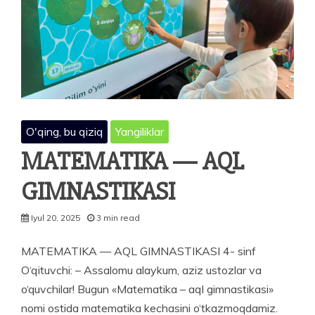
O'qing, bu qiziq
Yangiliklar
MATEMATIKA — AQL
GIMNASTIKASI
Iyul 20, 2025
3 min read
MATEMATIKA — AQL GIMNASTIKASI 4- sinf
O‘qituvchi: – Assalomu alaykum, aziz ustozlar va
o‘quvchilar! Bugun «Matematika – aql gimnastikasi»
nomi ostida matematika kechasini o‘tkazmoqdamiz.