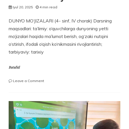
Iyul 20, 2025
4 min read
DUNYO MO‘JIZALARI (4- sinf, IV chorak) Darsning
maqsadlari: ta’limiy: o‘quvchilarga dunyoning yetti
mo‘jizalari haqida ma’lumot berish, og‘zaki nutqini
o‘stirish, ifodali o‘qish ko‘nikmasini rivojlantirish;
tarbiyaviy: tarixiy
Batafsil
on
Leave a Comment
DUNYO
MO‘JIZALARI