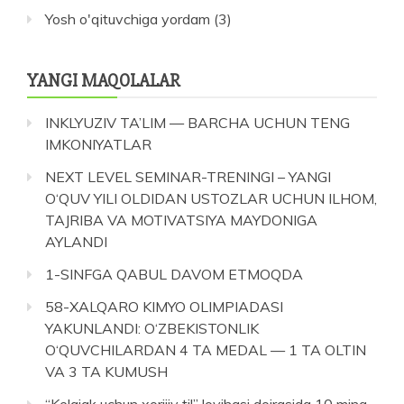
Yosh o'qituvchiga yordam
(3)
YANGI MAQOLALAR
INKLYUZIV TA’LIM — BARCHA UCHUN TENG
IMKONIYATLAR
NEXT LEVEL SEMINAR-TRENINGI – YANGI
O‘QUV YILI OLDIDAN USTOZLAR UCHUN ILHOM,
TAJRIBA VA MOTIVATSIYA MAYDONIGA
AYLANDI
1-SINFGA QABUL DAVOM ETMOQDA
58-XALQARO KIMYO OLIMPIADASI
YAKUNLANDI: O‘ZBEKISTONLIK
O‘QUVCHILARDAN 4 TA MEDAL — 1 TA OLTIN
VA 3 TA KUMUSH
“Kelajak uchun xorijiy til” loyihasi doirasida 10 ming