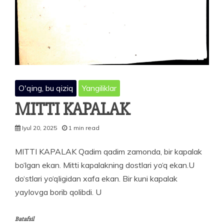
O'qing, bu qiziq
Yangiliklar
MITTI KAPALAK
Iyul 20, 2025
1 min read
MITTI KAPALAK Qadim qadim zamonda, bir kapalak
bo‘lgan ekan. Mitti kapalakning dostlari yo‘q ekan.U
do‘stlari yo‘qligidan xafa ekan. Bir kuni kapa­lak
yaylovga borib qolibdi. U
Batafsil