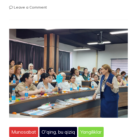
on
Leave a Comment
RAQAMLAR
DUNYOSIGA
«LEPBUK»
BILAN!
Munosabat
O'qing, bu qiziq
Yangiliklar