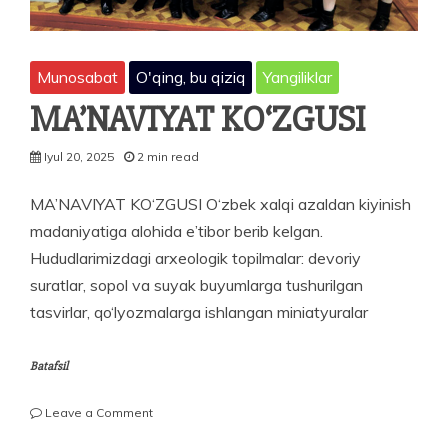
Munosabat
O'qing, bu qiziq
Yangiliklar
MA’NAVIYAT KO‘ZGUSI
Iyul 20, 2025
2 min read
MA’NAVIYAT KO‘ZGUSI O‘zbek xalqi azaldan kiyinish
madaniyatiga alohida e’tibor berib kelgan.
Hududlarimizdagi arxeologik topilmalar: devoriy
suratlar, sopol va suyak buyumlarga tushurilgan
tasvirlar, qo‘lyozmalarga ishlangan miniatyuralar
Batafsil
on
Leave a Comment
MA’NAVIYAT