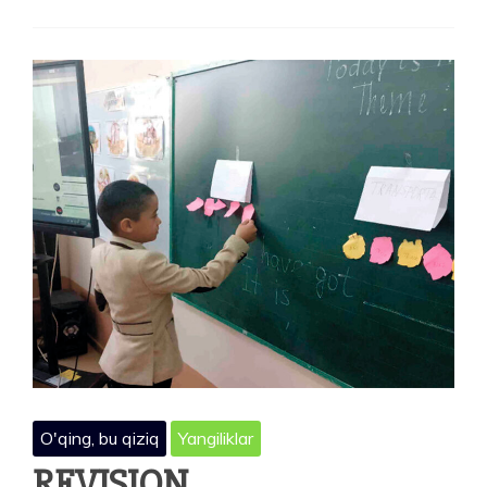
MATEMATIKA:
«KESMA»
O'qing, bu qiziq
Yangiliklar
REVISION