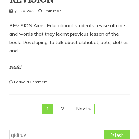
Iyul 20, 2025
3 min read
REVISION Aims: Educational: students revise all units
and words that they learnt previous lesson of the
book. Developing: to talk about alphabet, pets, clothes
and
Batafsil
on
Leave a Comment
REVISION
1
2
Next »
Qidirshish: