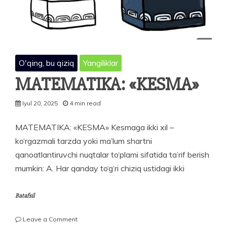
O'qing, bu qiziq
Yangiliklar
MATEMATIKA: «KESMA»
Iyul 20, 2025
4 min read
MATEMATIKA: «KESMA» Kesmaga ikki xil –
ko‘rgazmali tarzda yoki ma’lum shartni
qanoatlantiruvchi nuqtalar to‘plami sifatida ta’rif berish
mumkin: A. Har qanday to‘g‘ri chiziq ustidagi ikki
Batafsil
on
Leave a Comment