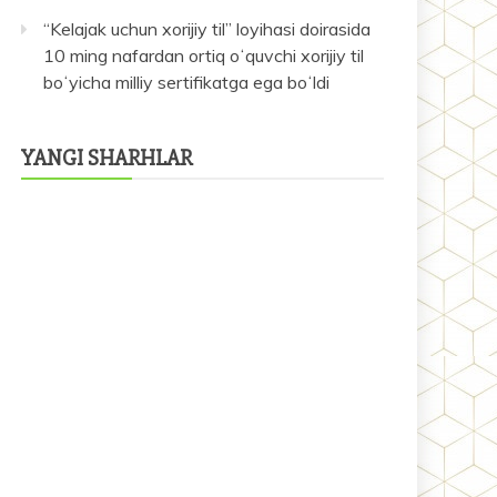
“Kelajak uchun xorijiy til” loyihasi doirasida
10 ming nafardan ortiq oʻquvchi xorijiy til
boʻyicha milliy sertifikatga ega boʻldi
YANGI SHARHLAR