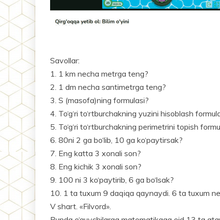
Savollar:
1. 1 km necha metrga teng?
2. 1 dm necha santimetrga teng?
3. S (masofa)ning formulasi?
4. To‘g‘ri to‘rtburchakning yuzini hisoblash formul
5. To‘g‘ri to‘rtburchakning perimetrini topish formu
6. 80ni 2 ga bo‘lib, 10 ga ko‘paytirsak?
7. Eng katta 3 xonali son?
8. Eng kichik 3 xonali son?
9. 100 ni 3 ko‘paytirib, 6 ga bo‘lsak?
10. 1 ta tuxum 9 daqiqa qaynaydi. 6 ta tuxum 
V shart. «Filvord».
Bunda o‘quvchilarga matematikaga oid 13 ta atama