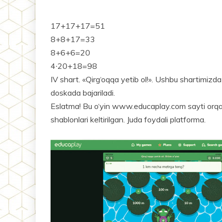
17+17+17=51
8+8+17=33
8+6+6=20
4∙20+18=98
IV shart. «Qirg‘oqqa yetib ol!». Ushbu shartimizda
doskada bajariladi.
Eslatma! Bu o‘yin www.educaplay.com sayti orqali t
shablonlari keltirilgan. Juda foydali platforma.