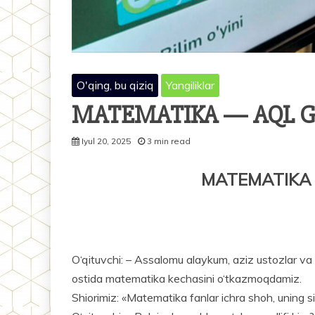
O'qing, bu qiziq
Yangiliklar
MATEMATIKA — AQL G
Iyul 20, 2025
3 min read
MATEMATIKA 
O‘qituvchi: – Assalomu alaykum, aziz ustozlar va
ostida matematika kechasini o‘tkazmoqdamiz.
Shiorimiz: «Matematika fanlar ichra shoh, uning sir