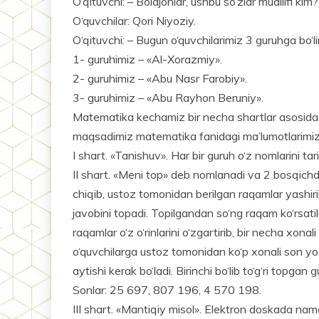
O‘qituvchi: – Bolajonlar, ushbu so‘zlar muallifi kim?
O‘quvchilar: Qori Niyoziy.
O‘qituvchi: – Bugun o‘quvchilarimiz 3 guruhga bo‘l
1- guruhimiz – «Al-Xorazmiy».
2- guruhimiz – «Abu Nasr Farobiy».
3- guruhimiz – «Abu Rayhon Beruniy».
Matematika kechamiz bir necha shartlar asosida o‘t
maqsadimiz matematika fanidagi ma’lumotlari­mizni
I shart. «Tanishuv». Har bir guruh o‘z nomlarini ta­
II shart. «Meni top» deb nomlanadi va 2 bosqichda
chiqib, ustoz tomonidan berilgan raqamlar yashiri
javobini topadi. Topilgandan so‘ng raqam ko‘rsatil
raqam­lar o‘z o‘rinlarini o‘zgartirib, bir necha xona
o‘quvchilarga ustoz tomonidan ko‘p xonali son yozi
aytishi kerak bo‘ladi. Birinchi bo‘lib to‘g‘ri topgan g
Sonlar: 25 697, 807 196, 4 570 198.
III shart. «Mantiqiy misol». Elektron doskada nam