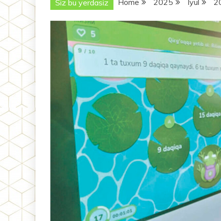
Home
2025
Iyul
2
Siz bu yerdasiz