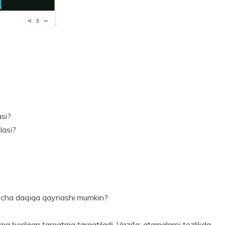
asi?
lasi?
necha daqiqa qaynashi mumkin?
 berilgan tarqatma tarqatiladi. Vazifa: atamalarni tezlikda