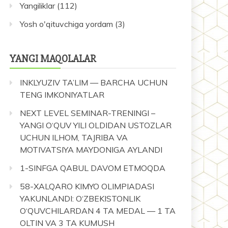
Yangiliklar
(112)
Yosh o'qituvchiga yordam
(3)
YANGI MAQOLALAR
INKLYUZIV TA’LIM — BARCHA UCHUN
TENG IMKONIYATLAR
NEXT LEVEL SEMINAR-TRENINGI –
YANGI O‘QUV YILI OLDIDAN USTOZLAR
UCHUN ILHOM, TAJRIBA VA
MOTIVATSIYA MAYDONIGA AYLANDI
1-SINFGA QABUL DAVOM ETMOQDA
58-XALQARO KIMYO OLIMPIADASI
YAKUNLANDI: O‘ZBEKISTONLIK
O‘QUVCHILARDAN 4 TA MEDAL — 1 TA
OLTIN VA 3 TA KUMUSH