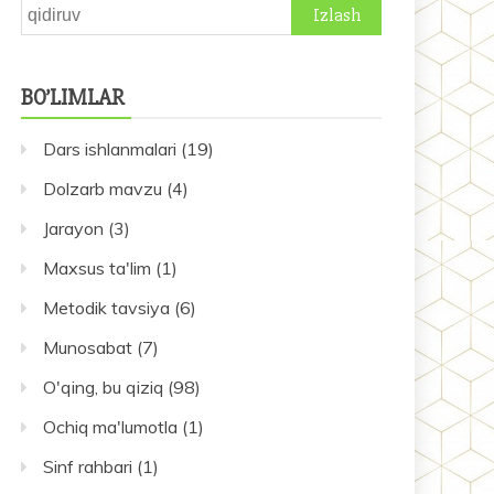
Qidirshish:
BO’LIMLAR
Dars ishlanmalari
(19)
Dolzarb mavzu
(4)
Jarayon
(3)
Maxsus ta'lim
(1)
Metodik tavsiya
(6)
Munosabat
(7)
O'qing, bu qiziq
(98)
Ochiq ma'lumotla
(1)
Sinf rahbari
(1)