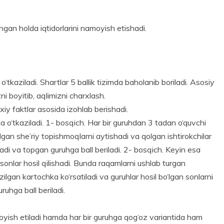
ingan holda iqtidorlarini namoyish etishadi.
kaziladi. Shartlar 5 ballik tizimda baholanib boriladi. Asosiy
 boyitib, aqlimizni charxlash.
rixiy faktlar asosida izohlab berishadi.
 o‘tkaziladi. 1- bosqich. Har bir guruhdan 3 tadan o‘quvchi
lgan she’riy topishmoqlarni aytishadi va qolgan ishtirokchilar
adi va topgan guruhga ball beriladi. 2- bosqich. Keyin esa
li sonlar hosil qilishadi. Bunda raqamlarni ushlab turgan
lgan kartochka ko‘rsatiladi va guruhlar hosil bo‘lgan sonlarni
uruhga ball beriladi.
o­yish etiladi hamda har bir guruhga qog‘oz variantida ham