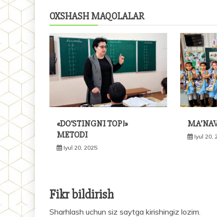
OXSHASH MAQOLALAR
«DO‘STINGNI TOP!»
MA’NAV
METODI
Iyul 20,
Iyul 20, 2025
Fikr bildirish
Sharhlash uchun siz
saytga kirishingiz
lozim.