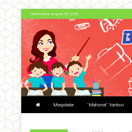
Skip
Yakshanba, Avgust 09, 2026
to
content
BT-JURNAL.
BOSHLANG'ICH TA'LIM JURNA
Maqolalar
“Mahorat” tanlovi