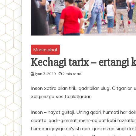
Munosabat
Kechagi tarix – ertangi
Iyun 7, 2020
2 min read
Inson xotira bilan tirik, qadr bilan ulug‘. O‘tganlar
xalqimizga xos fazilatlardan.
Inson – hayot gultoji. Uning qadri, hurmati har do
albatta, qadr-qimmat, mehr-oqibat kabi fazilatlar
hurmatini joyiga qo‘yish qon-qonimizga singib ket