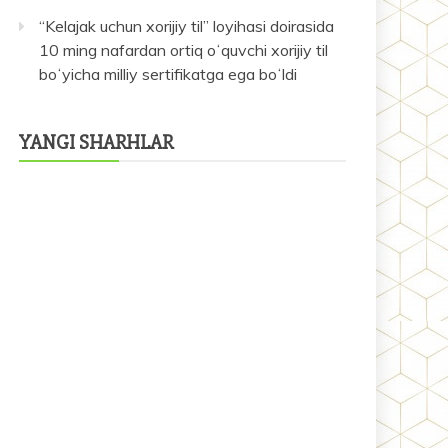
“Kelajak uchun xorijiy til” loyihasi doirasida
10 ming nafardan ortiq oʻquvchi xorijiy til
boʻyicha milliy sertifikatga ega boʻldi
YANGI SHARHLAR