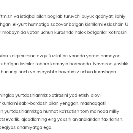
.
tmish va istiqbol bilan bog‘lab turuvchi buyuk qadriyat, ilohiy
gan, el-yurt hurmatiga sazovor bo‘lgan kishilarni eslashdir. U
r mobaynida vatan uchun kurashda halok bo‘lganlar xotirasini
ilan xalqimizning ezgu fazilatlari yanada yorqin namoyon
vohi bo‘lgan kishilar tobora kamayib bormoqda. Navqiron yoshlik
ib, bugungi tinch va osoyishta hayotimiz uchun kurashgan
inglab yurtdoshlarimiz xotirasini yod etish, olovli
 kunlarni sabr-bardosh bilan yenggan, mashaqqatli
un yurtdoshlarimizga hurmat ko‘rsatish tom ma’noda milliy
tsevarlik, ajdodlarning eng yaxshi an’analaridan faxrlanish,
h beqiyos ahamiyatga ega.