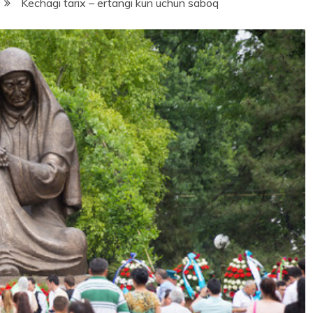
7
Kechagi tarix – ertangi kun uchun saboq