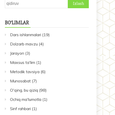
Qidirshish:
BO’LIMLAR
Dars ishlanmalari
(19)
Dolzarb mavzu
(4)
Jarayon
(3)
Maxsus ta'lim
(1)
Metodik tavsiya
(6)
Munosabat
(7)
O'qing, bu qiziq
(98)
Ochiq ma'lumotla
(1)
Sinf rahbari
(1)