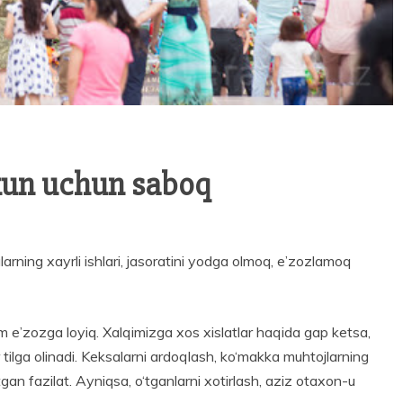
 kun uchun saboq
, ularning xayrli ishlari, jasoratini yodga olmoq, e’zozlamoq
im e’zozga loyiq. Xalqimizga xos xislatlar haqida gap ketsa,
 tilga olinadi. Keksalarni ardoqlash, ko‘makka muhtojlarning
gan fazilat. Ayniqsa, o‘tganlarni xotirlash, aziz otaxon-u