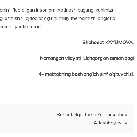
jonini fido qilgan insonlarni xotirlash bugungi kunimizni
 o‘tmishni, ajdodlar o‘gitini, milliy merosimizni anglatib
izni yoritib turadi.
Shahodat KAYUMOVA,
Namangan viloyati Uchqo‘rg‘on tumanidagi
4- maktabning boshlang‘ich sinf o‘qituvchisi.
«Bahor kelgach» she’ri. Tursunboy
Adashboyev