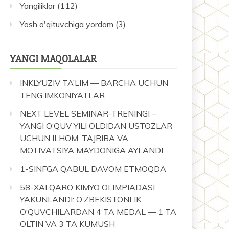
Yangiliklar
(112)
Yosh o'qituvchiga yordam
(3)
YANGI MAQOLALAR
INKLYUZIV TA’LIM — BARCHA UCHUN
TENG IMKONIYATLAR
NEXT LEVEL SEMINAR-TRENINGI –
YANGI O‘QUV YILI OLDIDAN USTOZLAR
UCHUN ILHOM, TAJRIBA VA
MOTIVATSIYA MAYDONIGA AYLANDI
1-SINFGA QABUL DAVOM ETMOQDA
58-XALQARO KIMYO OLIMPIADASI
YAKUNLANDI: O‘ZBEKISTONLIK
O‘QUVCHILARDAN 4 TA MEDAL — 1 TA
OLTIN VA 3 TA KUMUSH