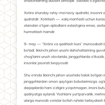
onaxonlarning duosini olmoqlik saodati o‘zgacha
Xotira shunday ruhiy-ma’naviy qudratki, insonni o‘
qudratdir. Xotirlash — xalq manfaati uchun kurash
olamdan o‘tgan ajdodlarni eslashgina emas, asrla
hurmatlash hamdir.
9- may — “Xotira va qadrlash kuni” munosabati b
bo‘ladi. Ikkinchi jahon urushi dahshatlarining gu
chog‘larini urush olovlarida, janggohlarda o‘tkaz
insonlar jasorati beqiyosdir.
Shu o‘rinda Ikkinchi jahon urushida halok bo‘lgan m
janggohlardan omon qaytgan bobolarimizga, og‘ir
daqiqalarda ham o‘zligini yo‘qotmagan, imoni but
qadriyatga aylandi. Yoshlarni yurtparvarlik, mehna
ularga munosib vorislar bo‘lish ruhida tarbiyalas