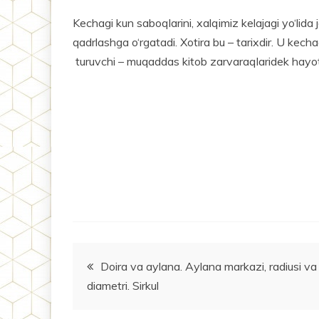
Kechagi kun saboqlarini, xalqimiz kelajagi yo‘lida 
qadrlashga o‘rgatadi. Xotira bu – tarixdir. U kechagi
turuvchi – muqaddas kitob zarvaraqlaridek hayotim
Post
Doira va aylana. Aylana markazi, radiusi va
diametri. Sirkul
menyusi