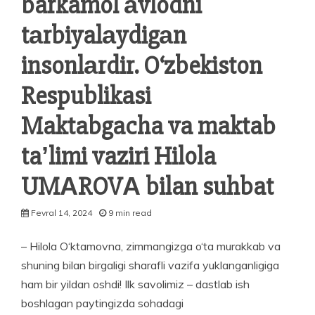
barkamol аvlodni
tаrbiyalаydigаn
insonlаrdir. O‘zbekiston
Respublikasi
Maktabgacha va maktab
taʼlimi vaziri Hilola
UMАROVА bilan suhbat
Fevral 14, 2024
9 min read
– Hilola O‘ktamovna, zimmangizga o‘ta murakkab va
shuning bilan birgaligi sharafli vazifa yuklanganligiga
ham bir yildan oshdi! Ilk savoli­miz – dastlab ish
boshlagan paytingizda sohadagi