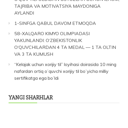
TAJRIBA VA MOTIVATSIYA MAYDONIGA
AYLANDI
1-SINFGA QABUL DAVOM ETMOQDA
58-XALQARO KIMYO OLIMPIADASI
YAKUNLANDI: O‘ZBEKISTONLIK
O‘QUVCHILARDAN 4 TA MEDAL — 1 TA OLTIN
VA 3 TA KUMUSH
“Kelajak uchun xorijiy til” loyihasi doirasida 10 ming
nafardan ortiq oʻquvchi xorijiy til boʻyicha milliy
sertifikatga ega boʻldi
YANGI SHARHLAR