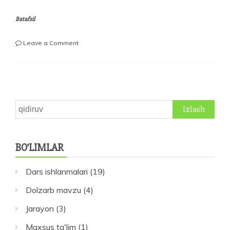
Batafsil
on
Leave a Comment
O‘qituvchilаr
bilimli
va
barkamol
аvlodni
tаrbiyalаydigаn
Qidirshish:
insonlаrdir.
O‘zbekiston
Respublikasi
BO’LIMLAR
Maktabgacha
va
maktab
Dars ishlanmalari
(19)
taʼlimi
vaziri
Dolzarb mavzu
(4)
Hilola
UMАROVА
Jarayon
(3)
bilan
Maxsus ta'lim
(1)
suhbat