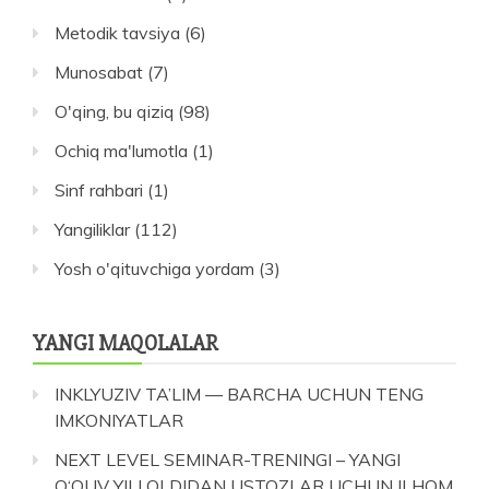
Metodik tavsiya
(6)
Munosabat
(7)
O'qing, bu qiziq
(98)
Ochiq ma'lumotla
(1)
Sinf rahbari
(1)
Yangiliklar
(112)
Yosh o'qituvchiga yordam
(3)
YANGI MAQOLALAR
INKLYUZIV TA’LIM — BARCHA UCHUN TENG
IMKONIYATLAR
NEXT LEVEL SEMINAR-TRENINGI – YANGI
O‘QUV YILI OLDIDAN USTOZLAR UCHUN ILHOM,