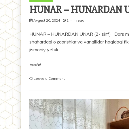
HUNAR – HUNARDAN 
Avgust 20, 2024
2 min read
HUNAR – HUNARDAN UNAR (2- sinf) Dars maqsadlar
shahardagi o‘zgarishlar va yangiliklar haqidagi fi
jismoniy yetuk
Batafsil
on
Leave a Comment
HUNAR
–
HUNARDAN
UNAR