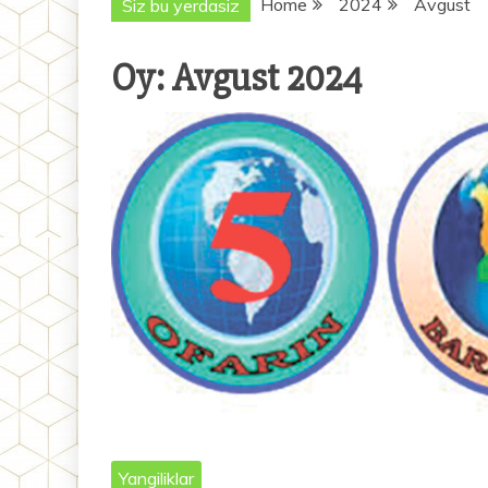
Home
2024
Avgust
Siz bu yerdasiz
Oy:
Avgust 2024
Yangiliklar