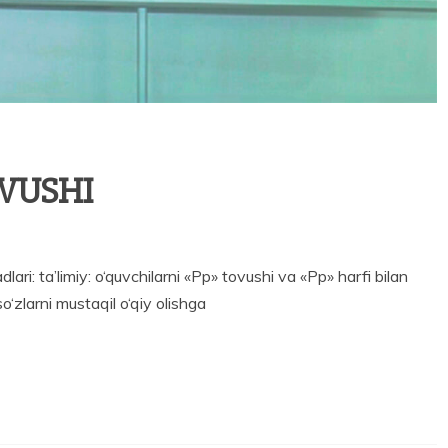
OVUSHI
 ta’limiy: o‘quvchilarni «Pp» tovushi va «Pp» harfi bilan
 so‘zlarni mustaqil o‘qiy olishga