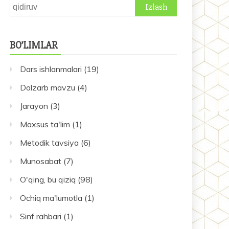
Qidirshish:
BO’LIMLAR
Dars ishlanmalari
(19)
Dolzarb mavzu
(4)
Jarayon
(3)
Maxsus ta'lim
(1)
Metodik tavsiya
(6)
Munosabat
(7)
O'qing, bu qiziq
(98)
Ochiq ma'lumotla
(1)
Sinf rahbari
(1)