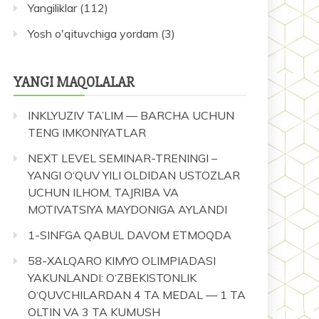
Yangiliklar
(112)
Yosh o'qituvchiga yordam
(3)
YANGI MAQOLALAR
INKLYUZIV TA’LIM — BARCHA UCHUN
TENG IMKONIYATLAR
NEXT LEVEL SEMINAR-TRENINGI –
YANGI O‘QUV YILI OLDIDAN USTOZLAR
UCHUN ILHOM, TAJRIBA VA
MOTIVATSIYA MAYDONIGA AYLANDI
1-SINFGA QABUL DAVOM ETMOQDA
58-XALQARO KIMYO OLIMPIADASI
YAKUNLANDI: O‘ZBEKISTONLIK
O‘QUVCHILARDAN 4 TA MEDAL — 1 TA
OLTIN VA 3 TA KUMUSH