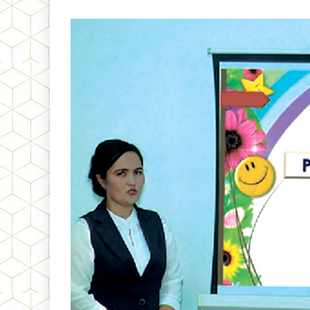
НАЧАЛЬНОЙ
ШКОЛЫ
В
5-
Й
КЛАСС:
ТРУДНОСТИ,
АНАЛИЗ,
РЕШЕНИЯ