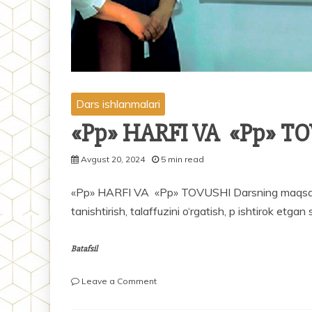
Dars ishlanmalari
«Pp» HARFI VA «Pp» T
Avgust 20, 2024
5 min read
«Pp» HARFI VA «Pp» TOVUSHI Darsning maqsadlari:
tanishtirish, talaffuzini o‘rgatish, p ishtirok etgan
Batafsil
on
Leave a Comment
«Pp»
HARFI