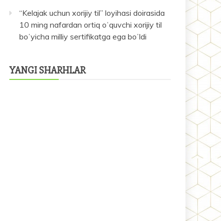
“Kelajak uchun xorijiy til” loyihasi doirasida
10 ming nafardan ortiq oʻquvchi xorijiy til
boʻyicha milliy sertifikatga ega boʻldi
YANGI SHARHLAR