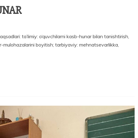
UNAR
i: ta’limiy: o‘quvchilarni kasb-hunar bilan tanishtirish,
kr-mulohazalarini boyitish; tarbiyaviy: mehnatsevarlikka,