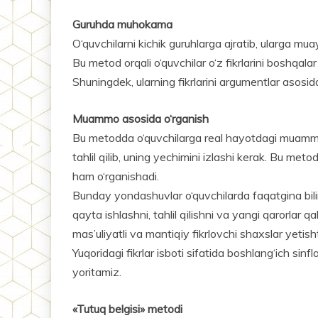
Guruhda muhokama
O‘quvchilarni kichik guruhlarga ajratib, ularga m
Bu metod orqali o‘quvchilar o‘z fikrlarini boshqala
Shuningdek, ular­ning fikrlarini argumentlar asosid
Muammo asosida o‘rganish
Bu metodda o‘quvchilarga real hayotdagi muammola
tahlil qilib, uning yechimini izlashi kerak. Bu metod
ham o‘rganishadi.
Bunday yondashuvlar o‘quvchilarda faqatgina biliml
qayta ishlashni, tahlil qilishni va yangi qarorlar q
mas’uliyatli va mantiqiy fikrlovchi shaxslar yeti
Yuqoridagi fikrlar isboti sifatida boshlang‘ich sinf
yoritamiz.
«Tutuq belgisi» metodi