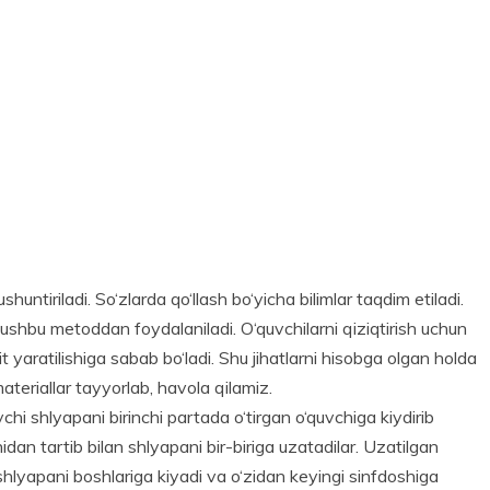
huntiriladi. So‘zlarda qo‘llash bo‘yicha bilimlar taqdim etiladi.
shbu metoddan foydalaniladi. O‘quvchilarni qiziqtirish uchun
hit yaratilishiga sabab bo‘ladi. Shu jihatlarni hisobga olgan holda
teriallar tayyorlab, havola qilamiz.
vchi shlyapani birinchi partada o‘tirgan o‘quvchiga kiydirib
idan tartib bilan shlyapani bir-biriga uzatadilar. Uzatilgan
shlyapani boshlariga kiyadi va o‘zidan keyingi sinfdoshiga