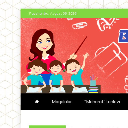
Skip
Payshanba, Avgust 06, 2026
to
content
BT-JURNAL.
BOSHLANG'ICH TA'LIM JURNA
Maqolalar
“Mahorat” tanlovi