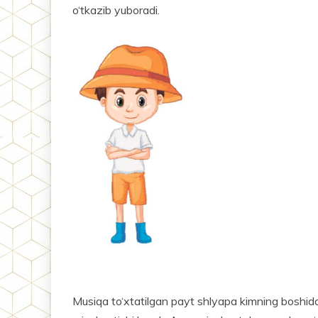
o‘tkazib yuboradi.
Musiqa to‘xtatilgan payt shlyapa kimning boshida