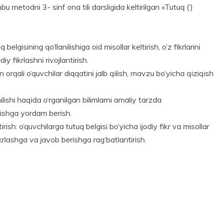
hbu metodni 3- sinf ona tili darsligida keltirilgan «Tutuq (’)
 belgisining qo‘llanilishiga oid misollar keltirish, o‘z fikrlarini
y fikrlashni rivojlantirish.
n orqali o‘quvchilar diqqatini jalb qilish, mavzu bo‘yicha qiziqish
ilishi haqida o‘rganilgan bilimlarni amaliy tarzda
irishga yordam berish.
sh: o‘quv­chilarga tutuq belgisi bo‘yicha ijodiy fikr va misollar
fikrlashga va javob berishga rag‘batlantirish.