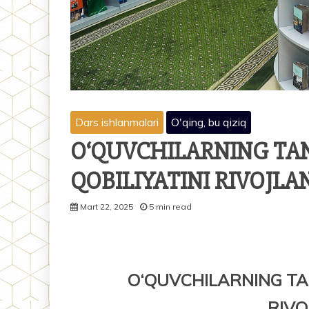
Dars ishlanmalari
O'qing, bu qiziq
O‘QUVCHILARNING TAN
QOBILIYATINI RIVOJL
Mart 22, 2025
5 min read
O‘QUVCHILARNING TAN
RIVO