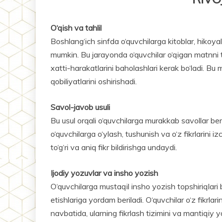
O‘qish va tahlil
Boshlang‘ich sinfda o‘quvchilarga kitoblar, hikoyalar
mumkin. Bu jarayonda o‘quvchilar o‘qigan matnni ta
xatti-harakatlarini baholashlari kerak bo‘ladi. Bu me
qobiliyatlarini oshirishadi.
Savol-javob usuli
Bu usul orqali o‘quvchilarga murakkab savollar beri
o‘quvchilarga o‘ylash, tushunish va o‘z fikrlarini 
to‘g‘ri va aniq fikr bildirishga undaydi.
Ijodiy yozuvlar va insho yozish
O‘quvchilarga mustaqil insho yozish topshiriqlari be
etishlariga yordam beriladi. O‘quvchilar o‘z fikrlari
navbatida, ularning fikrlash tizimini va mantiqiy yo