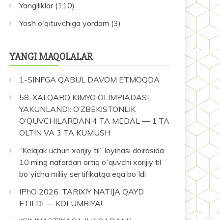
Yangiliklar
(110)
Yosh o'qituvchiga yordam
(3)
YANGI MAQOLALAR
1-SINFGA QABUL DAVOM ETMOQDA
58-XALQARO KIMYO OLIMPIADASI
YAKUNLANDI: O‘ZBEKISTONLIK
O‘QUVCHILARDAN 4 TA MEDAL — 1 TA
OLTIN VA 3 TA KUMUSH
“Kelajak uchun xorijiy til” loyihasi doirasida
10 ming nafardan ortiq oʻquvchi xorijiy til
boʻyicha milliy sertifikatga ega boʻldi
IPhO 2026: TARIXIY NATIJA QAYD
ETILDI — KOLUMBIYA!