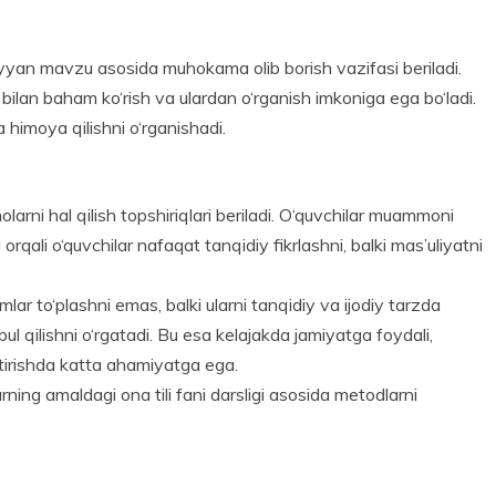
uayyan mavzu asosida muhokama olib borish vazifasi beriladi.
r bilan baham ko‘rish va ulardan o‘rganish imkoniga ega bo‘ladi.
a himoya qilishni o‘rganishadi.
rni hal qilish topshiriqlari beriladi. O‘quvchilar muammoni
 orqali o‘quvchilar nafaqat tanqidiy fikrlashni, balki mas’uliyatni
ar to‘plashni emas, balki ularni tanqidiy va ijodiy tarzda
abul qilishni o‘rgatadi. Bu esa kelajakda jamiyatga foydali,
shtirishda katta ahamiyatga ega.
larning amaldagi ona tili fani darsligi asosida metodlarni