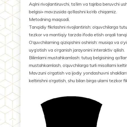
Aqlni rivojlantiruvchi, ta’lim va tajriba beruvchi us
belgisi» mavzusida qo‘llashni ko‘rib chiqamiz.
Metodning maqsadi.
Tanqidiy fikrlashni rivojlanti­rish: o‘quvchilarga tutuq
tezkor va mantiqiy tarzda ifoda etish orqali tanqidi
O‘quvchilarning qiziqishini oshirish: musiqa va o‘yi
uyg‘otish va o‘rganish jarayonini interaktiv qilish.
Bilimlarni mustahkamlash: tutuq belgisining qo‘llan
mustahkamlash, o‘quvchilarga turli misollarni kelt
Mavzuni o‘rgatish va ijodiy yondashuvni shakllantiri
keltirishni o‘rgatish, shu bilan birga ularni tezkor 