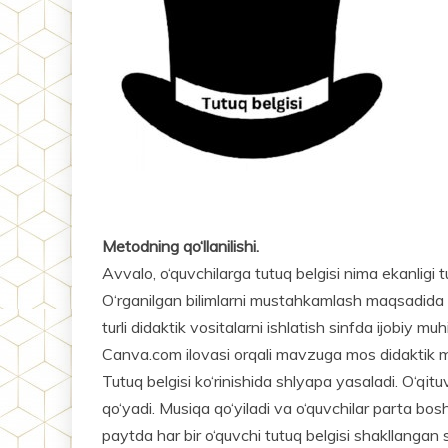
Metodning qo‘llanilishi.
Avvalo, o‘quvchilarga tutuq belgisi nima ekanligi tus
O‘rganilgan bilimlarni mustahkamlash maqsadida u
turli didaktik vositalarni ishlatish sinfda ijobiy mu
Canva.com ilovasi orqali mavzuga mos didaktik ma
Tutuq belgisi ko‘rinishida shlyapa yasaladi. O‘qitu
qo‘yadi. Musiqa qo‘yiladi va o‘quvchilar parta bosh
paytda har bir o‘quvchi tutuq belgisi shakllangan 