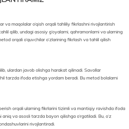
 va maqolalar o‘qish orqali tahliliy fikrlashni rivojlantirish
hlil qilib, undagi asosiy g‘oyalarni, qahramonlarni va ularning
tod orqali o‘quvchilar o‘zlarining fikrlash va tahlil qilish
lib, ulardan javob olishga harakat qilinadi. Savollar
izchil tarzda ifoda etishga yordam beradi. Bu metod bolalarni
rish orqali ularning fikrlarini tizimli va mantiqiy ravishda ifoda
ni aniq va asosli tarzda bayon qilishga o‘rgatiladi. Bu, o‘z
ndashuvlarini rivojlantiradi.