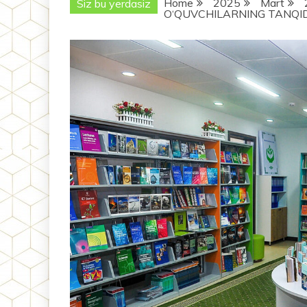
Home
2025
Mart
Siz bu yerdasiz
O‘QUVCHILARNING TANQIDI