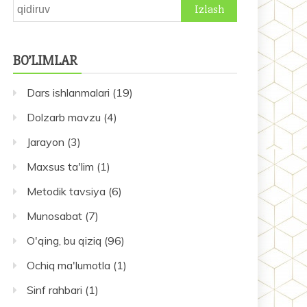
Qidirshish:
BO’LIMLAR
Dars ishlanmalari
(19)
Dolzarb mavzu
(4)
Jarayon
(3)
Maxsus ta'lim
(1)
Metodik tavsiya
(6)
Munosabat
(7)
O'qing, bu qiziq
(96)
Ochiq ma'lumotla
(1)
Sinf rahbari
(1)