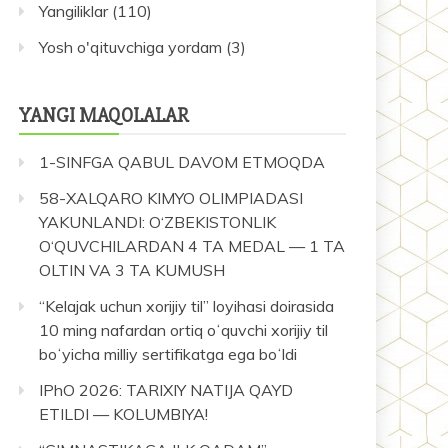
Yangiliklar
(110)
Yosh o'qituvchiga yordam
(3)
YANGI MAQOLALAR
1-SINFGA QABUL DAVOM ETMOQDA
58-XALQARO KIMYO OLIMPIADASI
YAKUNLANDI: O‘ZBEKISTONLIK
O‘QUVCHILARDAN 4 TA MEDAL — 1 TA
OLTIN VA 3 TA KUMUSH
“Kelajak uchun xorijiy til” loyihasi doirasida
10 ming nafardan ortiq oʻquvchi xorijiy til
boʻyicha milliy sertifikatga ega boʻldi
IPhO 2026: TARIXIY NATIJA QAYD
ETILDI — KOLUMBIYA!