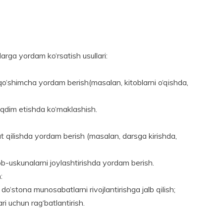
ilarga yordam ko‘rsatish usullari:
 qo‘shimcha yordam berish(masalan, kitoblarni o‘qishda,
aqdim etishda ko‘maklashish.
 qilishda yordam berish (masalan, darsga kirishda,
ob-uskunalarni joylashtirishda yordam berish.
:
n do‘stona munosabatlarni rivojlantirishga jalb qilish;
ari uchun rag‘batlantirish.