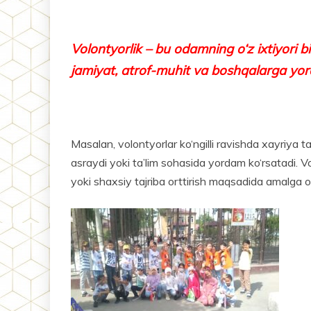
Volontyorlik – bu odamning o‘z ixtiyori
jamiyat, atrof-muhit va boshqalarga yord
Masalan, volontyorlar ko‘ngilli ravishda xayriya tad
asraydi yoki ta’lim sohasida yordam ko‘rsatadi. Vo
yoki shaxsiy tajriba ort­tirish maqsadida amalga os