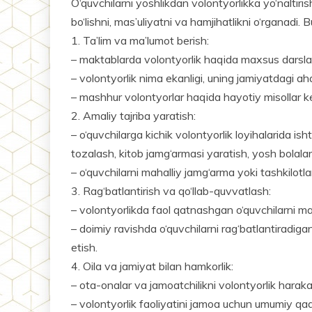
O‘quvchilarni yoshlikdan vo­lontyorlikka yo‘naltiris
bo‘lishni, mas’uliyatni va hamjihatlikni o‘rganadi. 
1. Ta’lim va ma’lumot berish:
– maktablarda volontyorlik haqida maxsus darslar 
– volontyorlik nima ekanligi, ­uning jamiyatdagi a
– mashhur volontyorlar haqida hayotiy misollar kel
2. Amaliy tajriba yaratish:
– o‘quvchilarga kichik volontyorlik loyihalarida i
tozalash, kitob jamg‘armasi yaratish, yosh bolala
– o‘quvchilarni mahalliy jamg‘arma yoki tashkilotla
3. Rag‘batlantirish va qo‘l­lab-quvvatlash:
– volontyorlikda faol qatnashgan o‘quvchilarni makt
– doimiy ravishda o‘quvchilarni rag‘batlantiradigan
etish.
4. Oila va jamiyat bilan hamkorlik:
– ota-onalar va jamoatchilikni volontyorlik harakat
– volontyorlik faoliyatini jamoa uchun umumiy qadr