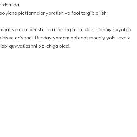
yordamida:
o‘yicha platformalar yaratish va faol targ‘ib qilish;
orqali yordam berish – bu ularning ta’lim olish, ijtimoiy hayotga
katta hissa qo‘shadi. Bunday yordam nafaqat moddiy yoki texnik
lab-quvvatlashni o‘z ichiga oladi.