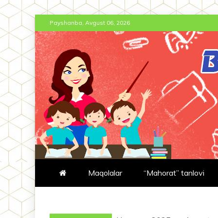
Skip
Payshanba, Avgust 06, 2026
to
content
BT-JURNAL.
BOSHLANG'ICH TA'LIM JURNA
Maqolalar
“Mahorat” tanlovi