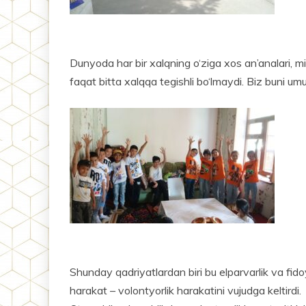
Dunyoda har bir xalqning o‘ziga xos an’analari, mill
faqat bitta xalqqa tegishli bo‘lmaydi. Biz buni u
Shunday qadriyatlardan biri bu elparvarlik va fidoyil
harakat – volontyorlik harakatini vujudga keltirdi.