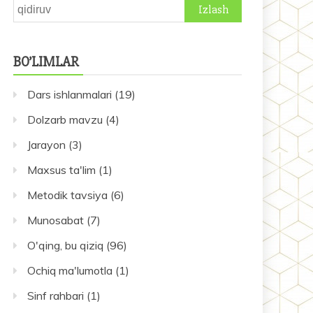
Qidirshish:
BO’LIMLAR
Dars ishlanmalari
(19)
Dolzarb mavzu
(4)
Jarayon
(3)
Maxsus ta'lim
(1)
Metodik tavsiya
(6)
Munosabat
(7)
O'qing, bu qiziq
(96)
Ochiq ma'lumotla
(1)
Sinf rahbari
(1)