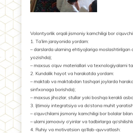
Volontyorlik orqali jismoniy kam­chiligi bor o‘quvch
1. Ta’lim jarayonida yordam:
– darslarda ularning ehtiyojlariga moslashtirilgan
yozishda);
– maxsus o‘quv materiallari va texnologiyalarni t
2. Kundalik hayot va harakatda yordam:
– maktab va maktabdan tashqari joylarda harakat
sinfxonaga borishda);
– maxsus jihozlar, stullar yoki boshqa kerakli asb
3. Ijtimoiy integratsiya va do‘stona muhit yaratish
– o‘quvchilarni jismoniy kamchiligi bor bolalar bila
– ularni jamoaviy o‘yinlar va tadbirlarga qo‘shilishl
4. Ruhiy va motivatsion qo‘llab-quvvatlash: