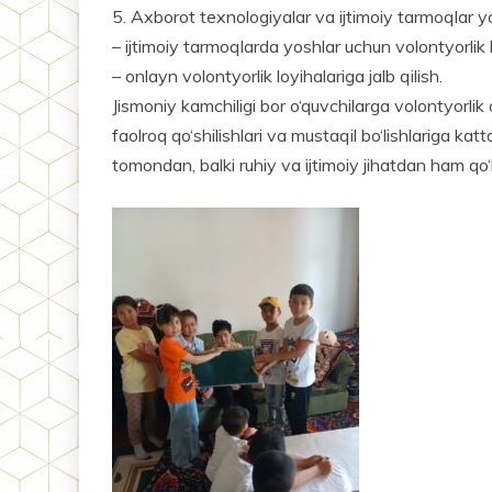
5. Axborot texnologiyalar va ijtimoiy tarmoqlar 
– ijtimoiy tarmoqlarda yoshlar uchun volontyorlik b
– onlayn volontyorlik loyihalariga jalb qilish.
Jismoniy kamchiligi bor o‘quv­chilarga volontyorlik 
faolroq qo‘shilishlari va mustaqil bo‘lishlariga 
tomondan, balki ruhiy va ijtimoiy jihatdan ham qo‘l