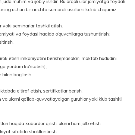
h juda muhim va ijobiy ishdir. Bu orqali ular jamiyatga foydali
Buning uchun bir nechta samarali usullarni ko‘rib chiqamiz:
yoki seminarlar tashkil qilish;
hamiyati va foydasi haqida o‘quvchilarga tushuntirish;
tirish.
shtirok etish imkoniyatini berish(masalan, maktab hududini
rga yordam ko‘rsatish);
r bilan bog‘lash.
abda e’tirof etish, sertifikatlar berish;
 va ularni qo‘llab-quvvatlaydigan guruhlar yoki klub tashkil
lari haqida xabardor qilish, ularni ham jalb etish;
iyat sifatida shakllantirish.