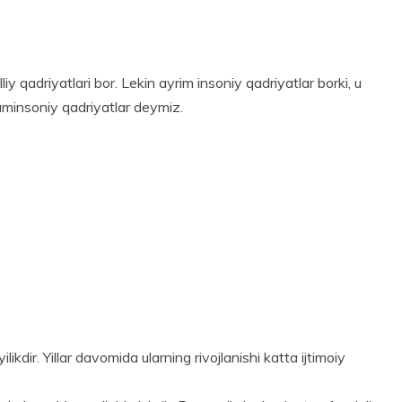
iy qadriyatlari bor. Lekin ayrim insoniy qadriyatlar borki, u
muminsoniy qadriyatlar deymiz.
ikdir. Yillar davomida ularning rivojlanishi katta ijtimoiy