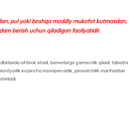
 bilan, pul yoki boshqa moddiy mukofot kutmasdan,
am berish uchun qiladigan faoliyatidir.
birlarida ishtirok etadi, bemorlarga g‘amxo‘rlik qiladi, tabiatni
lontyorlik ko‘pincha insonparvarlik, jamoatchilik manfaatlari
hiriladi.