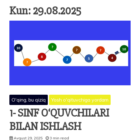
Kun:
29.08.2025
O'qing, bu qiziq
Yosh o'qituvchiga yordam
1- SINF O‘QUVCHILARI
BILAN ISHLASH
Avgust 29, 2025
3 min read