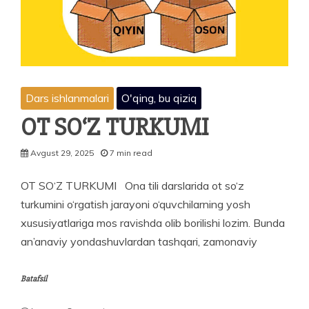
Dars ishlanmalari
O'qing, bu qiziq
OT SO‘Z TURKUMI
Avgust 29, 2025
7 min read
OT SO‘Z TURKUMI Ona tili darslarida ot so‘z
turkumini o‘rgatish jarayoni o‘quvchilarning yosh
xususiyatlariga mos ravishda olib borilishi lozim. Bunda
an’anaviy yondashuvlardan tashqari, zamonaviy
Batafsil