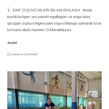
1- SINF O‘QUVCHILARI BILAN ISHLASH Ilmda
kuchli bo‘lgan, uni yaxshi egallagan va unga ixlos
qo‘ygan o‘qituvchigina jami o‘quvchilariga samarali ta’sir
ko‘rsata olishi mumkin. D.Mendeleyev.
Batafsil
on
Leave a Comment
1-
SINF
O‘QUVCHILARI
BILAN
ISHLASH