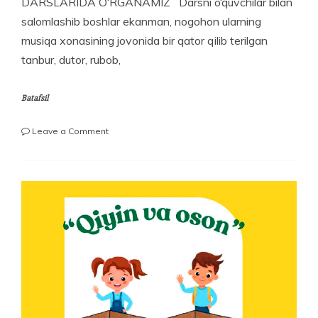
DARSLARIDA O‘RGANAMIZ Darsni o‘quvchilar bilan
salomlashib boshlar ekanman, nogohon ularning
musiqa xonasining jovonida bir qator qilib terilgan
tanbur, dutor, rubob,
Batafsil
on
Leave a Comment
MILLIY
CHOLG‘ULARNI
MUSIQA
MADANIYATI
DARSLARIDA
O‘RGANAMIZ