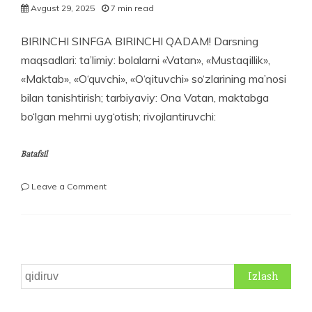
Avgust 29, 2025
7 min read
BIRINCHI SINFGA BIRINCHI QADAM! Darsning
maqsadlari: ta’limiy: bolalarni «Vatan», «Mustaqillik»,
«Maktab», «O‘quv­chi», «O‘qituvchi» so‘zlarining ma’nosi
bilan tanishtirish; tarbiyaviy: Ona Vatan, maktabga
bo‘lgan mehrni uyg‘otish; rivojlantiruvchi:
Batafsil
on
Leave a Comment
BIRINCHI
SINFGA
BIRINCHI
QADAM!
Qidirshish: