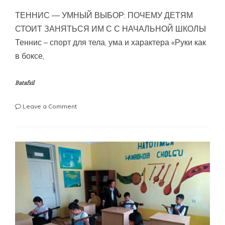
ТЕННИС — УМНЫЙ ВЫБОР: ПОЧЕМУ ДЕТЯМ
СТОИТ ЗАНЯТЬСЯ ИМ С С НАЧАЛЬНОЙ ШКОЛЫ
Теннис – спорт для тела, ума и характера «Руки как
в боксе,
Batafsil
on
Leave a Comment
ТЕННИС
—
УМНЫЙ
ВЫБОР:
ПОЧЕМУ
ДЕТЯМ
СТОИТ
ЗАНЯТЬСЯ
ИМ
С
С