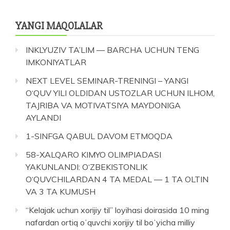
YANGI MAQOLALAR
INKLYUZIV TA’LIM — BARCHA UCHUN TENG
IMKONIYATLAR
NEXT LEVEL SEMINAR-TRENINGI – YANGI
O‘QUV YILI OLDIDAN USTOZLAR UCHUN ILHOM,
TAJRIBA VA MOTIVATSIYA MAYDONIGA
AYLANDI
1-SINFGA QABUL DAVOM ETMOQDA
58-XALQARO KIMYO OLIMPIADASI
YAKUNLANDI: O‘ZBEKISTONLIK
O‘QUVCHILARDAN 4 TA MEDAL — 1 TA OLTIN
VA 3 TA KUMUSH
“Kelajak uchun xorijiy til” loyihasi doirasida 10 ming
nafardan ortiq oʻquvchi xorijiy til boʻyicha milliy