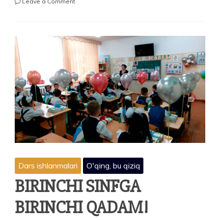
on
Leave a Comment
OT
SO‘Z
TURKUMI
Dars ishlanmalari
O'qing, bu qiziq
BIRINCHI SINFGA
BIRINCHI QADAM!