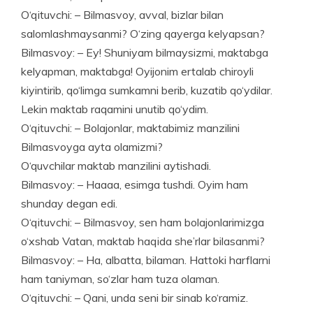
O‘qituvchi: – Bilmasvoy, avval, bizlar bilan
salomlashmaysanmi? O‘zing qayerga kelyapsan?
Bilmasvoy: – Ey! Shuniyam bilmaysizmi, maktabga
kelyapman, maktabga! Oyijonim ertalab chiroyli
kiyintirib, qo‘limga sumkamni berib, kuzatib qo‘ydilar.
Lekin maktab raqamini unutib qo‘ydim.
O‘qituvchi: – Bolajonlar, maktabimiz manzilini
Bilmasvoyga ayta olamizmi?
O‘quvchilar maktab manzilini aytishadi.
Bilmasvoy: – Haaaa, esimga tushdi. Oyim ham
shunday degan edi.
O‘qituvchi: – Bilmasvoy, sen ham bolajonlarimizga
o‘xshab Vatan, maktab haqida she’rlar bilasanmi?
Bilmasvoy: – Ha, albatta, bila­man. Hattoki harflarni
ham taniyman, so‘zlar ham tuza olaman.
O‘qituvchi: – Qani, unda seni bir sinab ko‘ramiz.