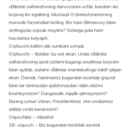
«Bilimlar saltanati»ning darvozasini ochib, bundan-da
ko‘proq ilm egallang. Mustaqil O‘zbekistonimizning
munosib farzandlari bo‘ling. Biz ham Bilmasvoy bilan
sinfingizda o‘qisak maylimi? Sizlarga juda ham
havasimiz kelyapti.
O‘qituvchi kalitni olib sumkani ochadi.
O‘qituvchi: – Bolalar, bu xat ekan. Unda «Bilimlar
saltanati»ning qiroli sizlarni bugungi unutilmas bayram
bilan qutlab, sizlarni «Bilimlar mamlakati»ga taklif qilgan
ekan. Demak, hammamiz bugundan boshlab g‘ayrat
bilan bir-birimizdan qolishmasdan, bilim olishni
boshlaymizmi? Dangasalik, injiqlik qilmaymizmi?
Buning uchun Vatan, Prezidentimiz, ota-onalarimiz
oldida va’da beramizmi?
O‘quvchilar: – Albatta!
18- o‘quvch: – Biz bugundan boshlab sevimli