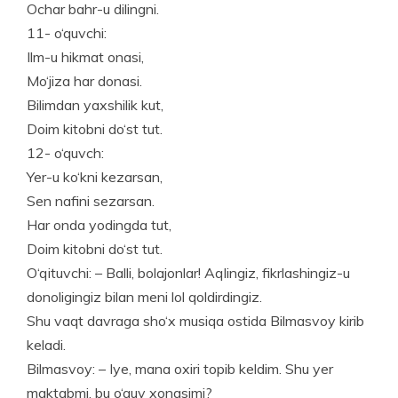
Ochar bahr-u dilingni.
11- o‘quvchi:
Ilm-u hikmat onasi,
Mo‘jiza har donasi.
Bilimdan yaxshilik kut,
Doim kitobni do‘st tut.
12- o‘quvch:
Yer-u ko‘kni kezarsan,
Sen nafini sezarsan.
Har onda yodingda tut,
Doim kitobni do‘st tut.
O‘qituvchi: – Balli, bolajonlar! Aqlingiz, fikrlashingiz-u
donoligingiz bilan meni lol qoldirdingiz.
Shu vaqt davraga sho‘x musiqa ostida Bilmasvoy kirib
keladi.
Bilmasvoy: – Iye, mana oxiri topib keldim. Shu yer
maktabmi, bu o‘quv xonasimi?