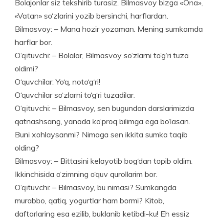
Bolajonlar siz tekshirib turasiz. Bilmasvoy bizga «Ona»,
«Vatan» so‘zlarini yozib bersinchi, harflardan.
Bilmasvoy: – Mana hozir yozaman. Mening sumkamda
harflar bor.
O‘qituvchi: – Bolalar, Bilmasvoy so‘zlarni to‘g‘ri tuza
oldimi?
O‘quvchilar: Yo‘q, noto‘g‘ri!
O‘quvchilar so‘zlarni to‘g‘ri tuzadilar.
O‘qituvchi: – Bilmasvoy, sen bugundan darslarimizda
qatnashsang, yanada ko‘proq bilimga ega bo‘lasan.
Buni xohlaysanmi? Nimaga sen ikkita sumka taqib
olding?
Bilmasvoy: – Bittasini kelayotib bog‘dan topib oldim.
Ikkinchisida o‘zimning o‘quv qurollarim bor.
O‘qituvchi: – Bilmasvoy, bu nimasi? Sumkangda
murabbo, qatiq, yogurtlar ham bormi? Kitob,
daftarlaring esa ezilib, buklanib ketibdi-ku! Eh essiz