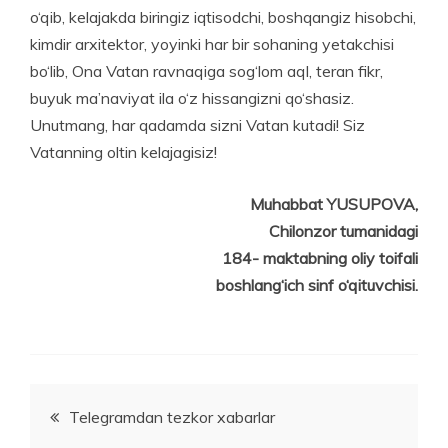
o‘qib, kelajakda biringiz iqtisodchi, boshqangiz hisobchi,
kimdir arxitektor, yoyinki har bir sohaning yetakchisi
bo‘lib, Ona Vatan ravnaqiga sog‘lom aql, teran fikr,
buyuk ma’naviyat ila o‘z hissangizni qo‘shasiz.
Unutmang, har qadamda sizni Vatan kutadi! Siz
Vatanning oltin kelajagisiz!
Muhabbat YUSUPOVA,
Chilonzor tumanidagi
184- maktabning oliy toifali
boshlang‘ich sinf o‘qituvchisi.
Post
Telegramdan tezkor xabarlar