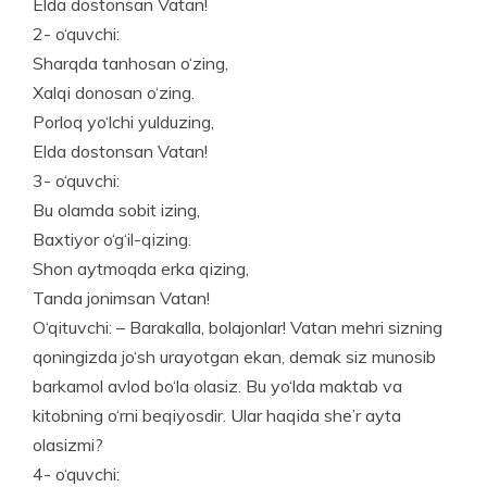
Elda dostonsan Vatan!
2- o‘quvchi:
Sharqda tanhosan o‘zing,
Xalqi donosan o‘zing.
Porloq yo‘lchi yulduzing,
Elda dostonsan Vatan!
3- o‘quvchi:
Bu olamda sobit izing,
Baxtiyor o‘g‘il-qizing.
Shon aytmoqda erka qizing,
Tanda jonimsan Vatan!
O‘qituvchi: – Barakalla, bolajonlar! Vatan mehri sizning
qoningizda jo‘sh urayotgan ekan, demak siz munosib
barkamol avlod bo‘la olasiz. Bu yo‘lda maktab va
kitobning o‘rni beqiyosdir. Ular haqida she’r ayta
olasizmi?
4- o‘quvchi: