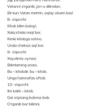
Vatanni o‘rganib, jon-u dilimdan,
Bir kun Vatan mehrin, oqlay olsam bas!
8- o‘quvchi:
Kitob bilim bulog‘i,
Xalq ichida naql bor.
Kimki kitobga oshno,
Unda cheksiz aql bor.
9- o‘quvchi:
Xayolimiz oynasi,
Bilimlarning onasi.
Bu – kitobdir, bu – kitob,
Unga hamnafas oftob.
10- o‘quvchi:
Ilm kaliti – kitob,
Gar o‘qisang bobma-bob.
O‘rganib bor bilimni,