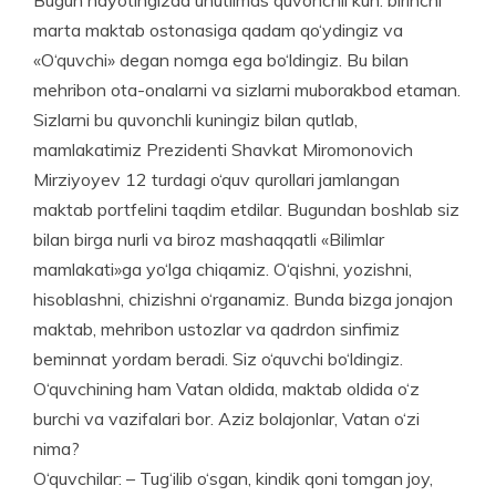
marta maktab ostonasiga qadam qo‘ydingiz va
«O‘quvchi» degan nomga ega bo‘ldingiz. Bu bilan
mehribon ota-onalarni va siz­larni muborakbod etaman.
Sizlarni bu quvonchli kuningiz bilan qutlab,
mamlakatimiz Prezidenti Shavkat Miromonovich
Mirziyoyev 12 turdagi o‘quv qurollari jamlangan
maktab portfelini taqdim etdilar. Bugundan boshlab siz
bilan birga nurli va biroz mashaqqatli «Bilimlar
mamlakati»ga yo‘lga chiqamiz. O‘qishni, yozishni,
hisoblashni, chizishni o‘rganamiz. Bunda bizga jonajon
maktab, mehribon ustozlar va qadrdon sinfimiz
beminnat yordam beradi. Siz o‘quvchi bo‘ldingiz.
O‘quvchining ham Vatan oldida, maktab oldida o‘z
burchi va vazifalari bor. Aziz bolajonlar, Vatan o‘zi
nima?
O‘quvchilar: – Tug‘ilib o‘sgan, kindik qoni tomgan joy,