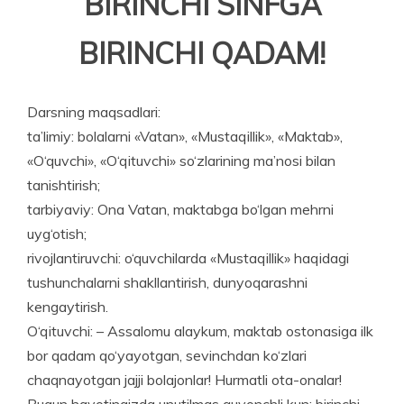
BIRINCHI SINFGA
BIRINCHI QADAM!
Darsning maqsadlari:
ta’limiy: bolalarni «Vatan», «Mustaqillik», «Maktab»,
«O‘quv­chi», «O‘qituvchi» so‘zlarining ma’nosi bilan
tanishtirish;
tarbiyaviy: Ona Vatan, maktabga bo‘lgan mehrni
uyg‘otish;
rivojlantiruvchi: o‘quvchilarda «Mustaqillik» haqidagi
tushunchalarni shakllantirish, dunyoqarashni
kengaytirish.
O‘qituvchi: – Assalomu alaykum, maktab ostonasiga ilk
bor qadam qo‘yayotgan, sevinchdan ko‘zlari
chaqnayotgan jajji bolajonlar! Hurmatli ota-onalar!
Bugun hayotingizda unutilmas quvonchli kun: birinchi