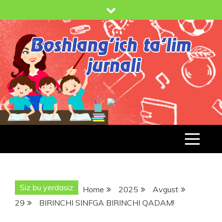
Skip
to
content
BOSHLANG'ICH TA'LIM JURNALI
BT-
JURNAL.UZ
Siz bu yerdasiz
Home
2025
Avgust
29
BIRINCHI SINFGA BIRINCHI QADAM!