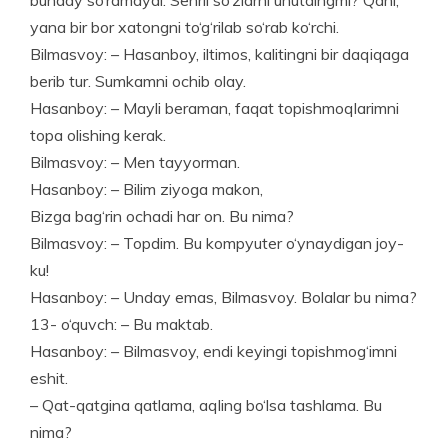
yana bir bor xatongni to‘g‘rilab so‘rab ko‘rchi.
Bilmasvoy: – Hasanboy, iltimos, kalitingni bir daqiqaga
berib tur. Sumkamni ochib olay.
Hasanboy: – Mayli beraman, faqat topishmoqlarimni
topa olishing kerak.
Bilmasvoy: – Men tayyorman.
Hasanboy: – Bilim ziyoga makon,
Bizga bag‘rin ochadi har on. Bu nima?
Bilmasvoy: – Topdim. Bu kompyuter o‘ynaydigan joy-
ku!
Hasanboy: – Unday emas, Bil­masvoy. Bolalar bu nima?
13- o‘quvch: – Bu maktab.
Hasanboy: – Bilmasvoy, endi keyingi topishmog‘imni
eshit.
– Qat-qatgina qatlama, aqling bo‘lsa tashlama. Bu
nima?