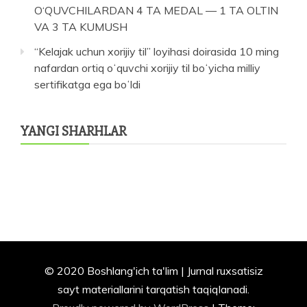
O‘QUVCHILARDAN 4 TA MEDAL — 1 TA OLTIN
VA 3 TA KUMUSH
“Kelajak uchun xorijiy til” loyihasi doirasida 10 ming
nafardan ortiq oʻquvchi xorijiy til boʻyicha milliy
sertifikatga ega boʻldi
YANGI SHARHLAR
© 2020 Boshlang'ich ta'lim | Jurnal ruxsatisiz
sayt materiallarini tarqatish taqiqlanadi.