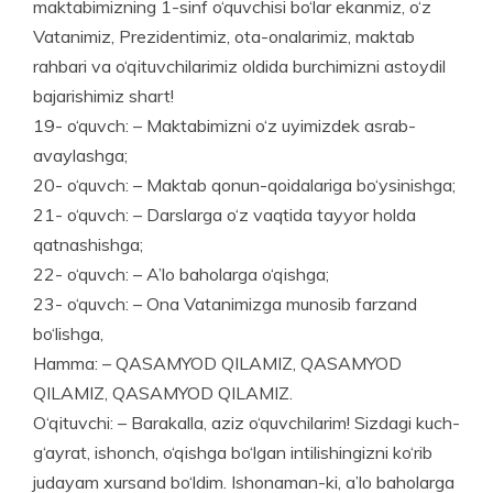
maktabimizning 1-sinf o‘quvchisi bo‘lar ekanmiz, o‘z
Vatanimiz, Prezidentimiz, ota-onalarimiz, maktab
rahbari va o‘qituvchilarimiz oldida burchimizni astoydil
bajarishimiz shart!
19- o‘quvch: – Maktabimizni o‘z uyimizdek asrab-
avaylashga;
20- o‘quvch: – Maktab qo­nun-qoidalariga bo‘ysinishga;
21- o‘quvch: – Darslarga o‘z vaq­tida tayyor holda
qatnashishga;
22- o‘quvch: – A’lo baholarga o‘qishga;
23- o‘quvch: – Ona Vatanimizga munosib farzand
bo‘lishga,
Hamma: – QASAMYOD QILAMIZ, QASAMYOD
QILAMIZ, QASAMYOD QILAMIZ.
O‘qituvchi: – Barakalla, aziz o‘quvchilarim! Sizdagi kuch-
g‘ayrat, ishonch, o‘qishga bo‘lgan intilishi­n­gizni ko‘rib
judayam xursand bo‘ldim. Ishonaman-ki, a’lo baholarga