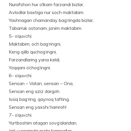
Nurafshon hur o‘lkam farzandi bizlar,
Avlodlar baxtiga nur soch maktabim.
Yashnagan chamanday bag‘ringda bizlar,
Tabarruk ostonam, jonim maktabim.
5- o‘quvchi:
Maktabim, och bag‘ringni,
Keng qilib quchog‘ingni,
Farzandlaring yana keldi,
Yoqqani o‘chog‘ingni.
6- o‘quvchi:
Sensan – Vatan, sensan – Ona,
Sensan eng aziz dargoh.
Issiq bag‘ring, qaynoq tafting,
Sensan eng yaxshi hamroh!
7- o‘quvchi:
Yurtboshim atagan sovg‘alaridan,
Jajji yuragimda mehr hamnafas.