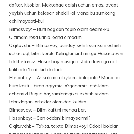
daftar, kitoblar. Maktabga o‘qish uchun emas, ovqat
yeyish uchun kelasan shekilli-a! Mana bu sumkang
ochilmayapti-ku!
Bilmasvoy: – Buni bog‘dan topib oldim dedim-ku.
O‘zimam rosa uri­nib, ocha olmadim.
O‘qituvchi: – Bilmasvoy, bunday sehrli sumkani ochish
uchun aql, bilim kerak. Kelinglar sinfimizga Hasanboyni
taklif etamiz. Hasanboy musiqa ostida davraga aql
kalitini ko‘tarib kirib keladi.
Hasanboy: – Assalomu alaykum, bolajonlar! Mana bu
bilim kaliti – birga o‘qiymiz, o‘rganamiz, eshiklarni
ochamiz! Bugun bayramla­ringizni eshitib sizlarni
tabriklagani ertaklar olamidan keldim.
Bilmasvoy: – Bilim kalitini menga ber.
Hasanboy: – Sen odobni bilmaysanmi?
O‘qituvchi: – To‘xta, to‘xta Bil­masvoy! Odobli bolalar
bunday so‘ramaydi. Sehrli so‘zlarni unutdingmi? Qani,