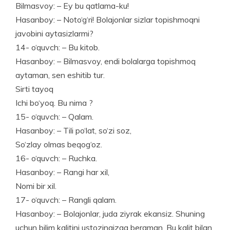
Bilmasvoy: – Ey bu qatlama-ku!
Hasanboy: – Noto‘g‘ri! Bolajonlar sizlar topishmoqni
javobini aytasizlarmi?
14- o‘quvch: – Bu kitob.
Hasanboy: – Bilmasvoy, endi bolalarga topishmoq
aytaman, sen eshitib tur.
Sirti tayoq
Ichi bo‘yoq. Bu nima ?
15- o‘quvch: – Qalam.
Hasanboy: – Tili po‘lat, so‘zi soz,
So‘zlay olmas beqog‘oz.
16- o‘quvch: – Ruchka.
Hasanboy: – Rangi har xil,
Nomi bir xil.
17- o‘quvch: – Rangli qalam.
Hasanboy: – Bolajonlar, juda ziy­rak ekansiz. Shu­ning
uchun bilim kalitini ustozingizga beraman. Bu kalit bilan