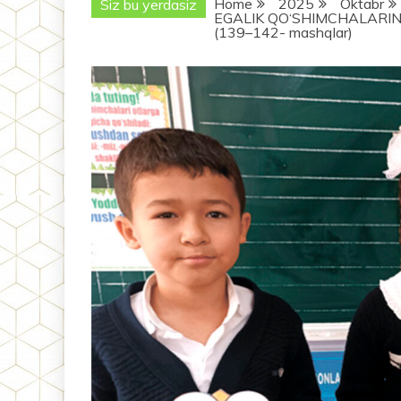
Home
2025
Oktabr
Siz bu yerdasiz
EGALIK QO‘SHIMCHALARINI
(139–142- mashqlar)