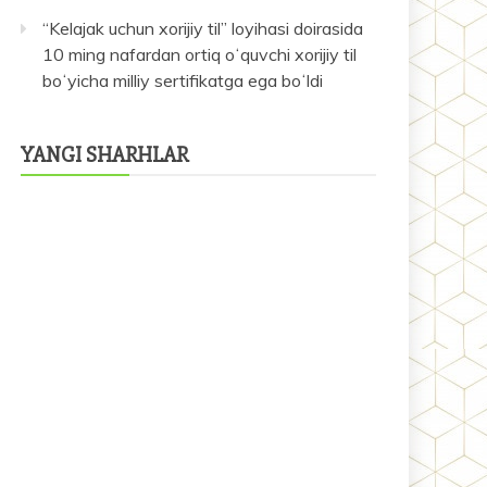
“Kelajak uchun xorijiy til” loyihasi doirasida
10 ming nafardan ortiq oʻquvchi xorijiy til
boʻyicha milliy sertifikatga ega boʻldi
YANGI SHARHLAR