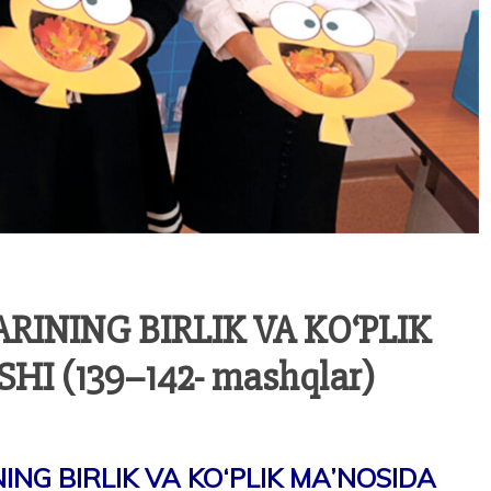
INING BIRLIK VA KO‘PLIK
I (139–142- mashqlar)
NG BIRLIK VA KO‘PLIK MA’NOSIDA