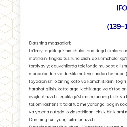
IF
(139–
Darsning maqsadlari:
ta’limiy: egalik qo‘shimchalari haqidagi bilimlarn
matnlarni tinglab tushuna olish, qo‘shimchalar qo‘llani
tarbiyaviy: o‘quvchilarda telefonda muloqot qilishni
manbalaridan va darslik materiallaridan tashqari (
foydalanish; o‘zining xato va kamchiliklarini to‘g‘ri
harakat qilish, kattalarga, kichiklarga va o‘rtoqlari
rivojlantiruvchi: egalik qo‘shimchalarining birlik va
takomillashtirish; talaffuz me’yorlariga, bo‘g‘in ko
va yozma nutqda, o‘zlashtirilgan leksik birliklarni 
Darsning turi: yangi bilim beruvchi.
Darsning metodi: suhbat, «Xazonlarni ko‘mamiz», «