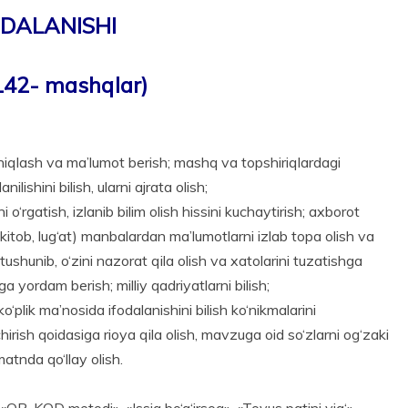
ODALANISHI
142- mashqlar)
i aniqlash va ma’lumot berish; mashq va topshiriqlardagi
­lishini bilish, ularni ajrata olish;
 o‘rgatish, izlanib bilim olish hissini kuchaytirish; axborot
kitob, lug‘at) manbalardan ma’lumotlarni izlab topa olish va
 tu­shunib, o‘zini nazorat qila olish va xatolarini tuzatishga
ga yordam berish; milliy qadriyatlarni bilish;
 ko‘plik ma’nosida ifodalanishini bilish ko‘nikmalarini
‘chirish qoidasiga rioya qila olish, mavzuga oid so‘zlarni og‘zaki
matnda qo‘llay olish.
QR-KOD metodi», «Issiq bo‘g‘irsoq», «Tovus patini yig‘»