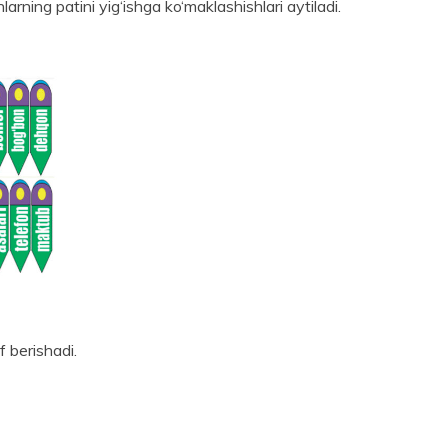
ar­ning patini yig‘ishga ko‘maklashishlari aytiladi.
if berishadi.