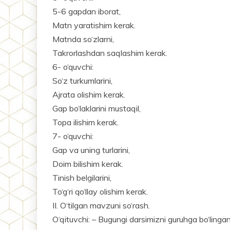
5-6 gapdan iborat,
Matn yaratishim kerak.
Matnda so‘zlarni,
Takrorlashdan saqlashim kerak.
6- o‘quvchi:
So‘z turkumlarini,
Ajrata olishim kerak.
Gap bo‘laklarini mustaqil,
Topa ilishim kerak.
7- o‘quvchi:
Gap va uning turlarini,
Doim bilishim kerak.
Tinish belgilarini,
To‘g‘ri qo‘llay olishim kerak.
II. O‘tilgan mavzuni so‘rash.
O‘qituvchi: – Bugungi darsimizni guruhga bo‘ling