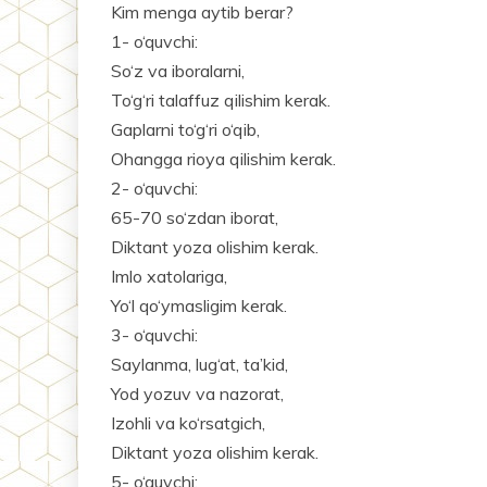
Kim menga aytib berar?
1- o‘quvchi:
So‘z va iboralarni,
To‘g‘ri talaffuz qilishim kerak.
Gaplarni to‘g‘ri o‘qib,
Ohangga rioya qilishim kerak.
2- o‘quvchi:
65-70 so‘zdan iborat,
Diktant yoza olishim kerak.
Imlo xatolariga,
Yo‘l qo‘ymasligim kerak.
3- o‘quvchi:
Saylanma, lug‘at, ta’kid,
Yod yozuv va nazorat,
Izohli va ko‘rsatgich,
Diktant yoza olishim kerak.
5- o‘quvchi: