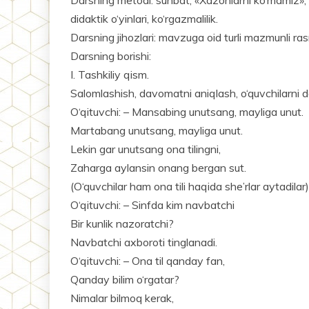
didaktik o‘yinlari, ko‘rgazmalilik.
Darsning jihozlari: mavzuga oid turli mazmunli rasm
Darsning borishi:
I. Tashkiliy qism.
Salomlashish, davomatni aniqlash, o‘quvchilarni d
O‘qituvchi: – Mansabing unutsang, mayliga unut.
Martabang unutsang, mayliga unut.
Lekin gar unutsang ona tilingni,
Zaharga aylansin onang bergan sut.
(O‘quvchilar ham ona tili haqida she’rlar aytadilar)
O‘qituvchi: – Sinfda kim navbatchi
Bir kunlik nazoratchi?
Navbatchi axboroti tinglanadi.
O‘qituvchi: – Ona til qanday fan,
Qanday bilim o‘rgatar?
Nimalar bilmoq kerak,