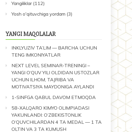
Yangiliklar
(112)
Yosh o'qituvchiga yordam
(3)
YANGI MAQOLALAR
INKLYUZIV TA’LIM — BARCHA UCHUN
TENG IMKONIYATLAR
NEXT LEVEL SEMINAR-TRENINGI –
YANGI O‘QUV YILI OLDIDAN USTOZLAR
UCHUN ILHOM, TAJRIBA VA
MOTIVATSIYA MAYDONIGA AYLANDI
1-SINFGA QABUL DAVOM ETMOQDA
58-XALQARO KIMYO OLIMPIADASI
YAKUNLANDI: O‘ZBEKISTONLIK
O‘QUVCHILARDAN 4 TA MEDAL — 1 TA
OLTIN VA 3 TA KUMUSH