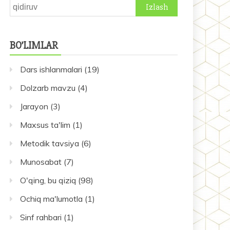
Qidirshish:
BO’LIMLAR
Dars ishlanmalari
(19)
Dolzarb mavzu
(4)
Jarayon
(3)
Maxsus ta'lim
(1)
Metodik tavsiya
(6)
Munosabat
(7)
O'qing, bu qiziq
(98)
Ochiq ma'lumotla
(1)
Sinf rahbari
(1)