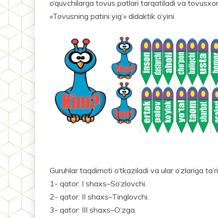
o‘quvchilarga tovus patlari tarqatiladi va tovusxonl
«Tovusning patini yig‘» didaktik o‘yini
Guruhlar taqdimoti o‘tkaziladi va ular o‘zlariga ta’r
1- qator: I shaxs–So‘zlovchi.
2- qator: II shaxs–Tinglovchi.
3- qator: III shaxs–O‘zga.