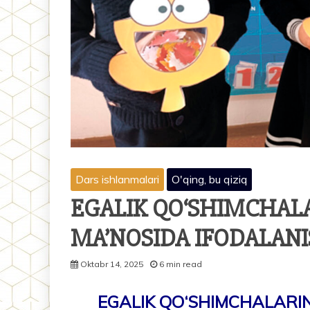
Dars ishlanmalari
O'qing, bu qiziq
EGALIK QO‘SHIMCHALAR
MA’NOSIDA IFODALANISH
Oktabr 14, 2025
6 min read
EGALIK QO‘SHIMCHALARINI