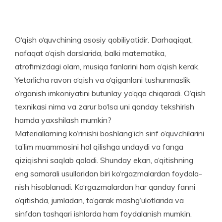
O‘qish o‘quvchining asosiy qobiliyatidir. Darhaqiqat,
nafaqat o‘qish darslarida, balki matematika,
atrofimizdagi olam, musiqa fanlarini ham o‘qish kerak.
Yetarlicha ravon o‘qish va o‘qiganlani tushunmaslik
o‘rganish imkoniyatini butunlay yo‘qqa chiqaradi. O‘qish
texnikasi nima va zarur bo‘lsa uni qanday tekshirish
hamda yaxshilash mumkin?
Materiallarning ko‘rinishi boshlang‘ich sinf o‘quvchilarini
ta’lim muammosini hal qilishga undaydi va fanga
qiziqishni saqlab qoladi. Shunday ekan, o‘qitishning
eng samarali usullaridan biri ko‘rgazmalardan foydala­
nish hisoblanadi. Ko‘rgazmalardan har qanday fanni
o‘qi­tishda, jumladan, to‘garak mashg‘ulotlarida va
sinfdan tashqari ishlarda ham foydalanish mumkin.