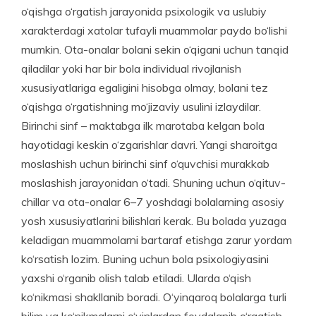
o‘qishga o‘rgatish jarayonida psixologik va uslubiy
xarakterdagi xatolar tufayli muammolar paydo bo‘lishi
mumkin. Ota-onalar bolani sekin o‘qigani uchun tanqid
qiladilar yoki har bir bola individual rivojlanish
xususiyatlariga egaligini hisobga olmay, bolani tez
o‘qishga o‘rgatishning mo‘jizaviy usulini izlaydilar.
Birinchi sinf – maktabga ilk marotaba kelgan bola
hayotidagi keskin o‘zgarishlar davri. Yangi sharoitga
moslashish uchun birinchi sinf o‘quvchisi murakkab
moslashish jarayonidan o‘tadi. Shuning uchun o‘qituv­
chillar va ota-onalar 6–7 yoshdagi bolalarning asosiy
yosh xususiyatlarini bilishlari kerak. Bu bolada yuzaga
keladigan muammolarni bartaraf etishga zarur yordam
ko‘rsatish lozim. Buning uchun bola psixologiyasini
yaxshi o‘rganib olish talab etiladi. Ularda o‘qish
ko‘nikmasi shakllanib boradi. O‘yinqaroq bolalarga turli