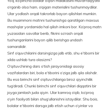
Yo‘q, ko‘pincha bolalar o‘qish malakasini muvaffaqiyatli
o‘rganib olsa ham, o‘qigan materialini tushunmaydilar.
Ular yodlash orqali takrorlab bayon qilishlari mumkin.
Bu muammoni matnni tushunishga qaratilgan maxsus
mashqlar yordamida hal qilish imkoni bor. Ko‘proq matn
yuzasidan savollar berib, fikrini so‘rash orqali
tushunganlarini bayon qilib berishga undash
samaralidir.
Sinf o‘quvchilarini darsingizga jalb etib, shu e’tiborni bir
xilda ushlab tura olasizmi?
O‘qituvchining dars o‘tish jarayonidagi asosiy
vazifalardan biri, bola e’tiborini o‘ziga jalb qila olishdir.
Bu esa birinchi sinf o‘qituvchilariga biroz qiyinchilik
tug‘diradi. Chunki birinchi sinf o‘quvchilari diqqatini bir
joyga jamlash juda qiyin. Ular kamroq o‘qib, ko‘proq
o‘yin faoliyati bilan shug‘ullanishni istaydilar. Shu bois,
bolalar e’tiborini darsga jalb etish uchun o‘yinlar va