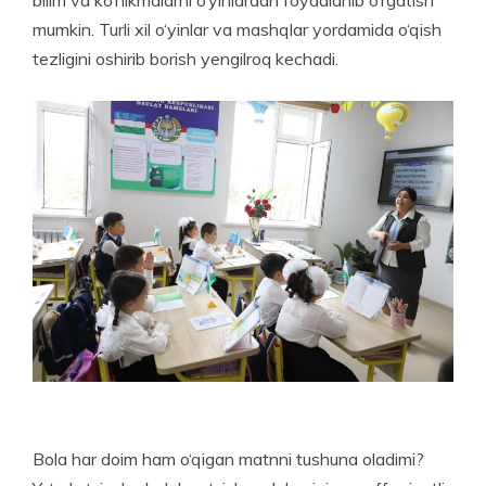
bilim va ko‘nikmalarni o‘yinlardan foydalanib o‘rgatish
mumkin. Turli xil o‘yinlar va mashqlar yordamida o‘qish
tezligini oshirib borish yengilroq kechadi.
Bola har doim ham o‘qigan matnni tushuna ola­dimi?