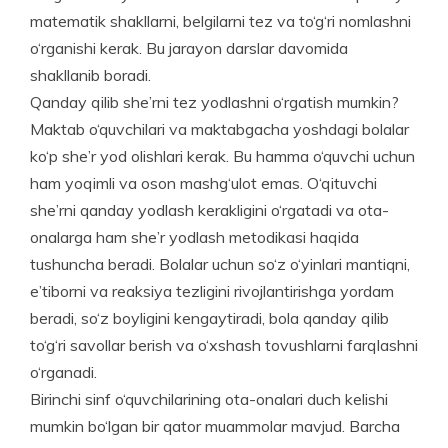
matematik shakllarni, belgilarni tez va to‘g‘ri nomlashni
o‘rganishi kerak. Bu jarayon darslar davomida
shakllanib boradi.
Qanday qilib she’rni tez yodlashni o‘rgatish mumkin?
Maktab o‘quvchilari va maktabgacha yoshdagi bolalar
ko‘p she’r yod olishlari kerak. Bu hamma o‘quvchi uchun
ham yoqimli va oson mashg‘ulot emas. O‘qituvchi
she’rni qanday yodlash kerakligini o‘rgatadi va ota-
ona­larga ham she’r yodlash metodikasi haqida
tushuncha beradi. Bolalar uchun so‘z o‘yinlari mantiqni,
e’tiborni va reaksiya tezligini rivojlantirishga yordam
beradi, so‘z boyligini kengaytiradi, bola qanday qilib
to‘g‘ri savollar berish va o‘xshash tovushlarni farqlashni
o‘rganadi.
Birinchi sinf o‘quvchilarining ota-onalari duch kelishi
mumkin bo‘lgan bir qator muammolar mavjud. Barcha