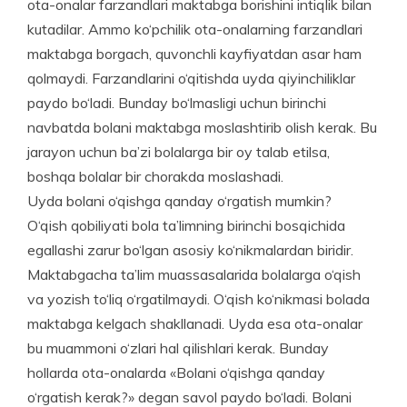
ota-onalar farzandlari maktabga borishini intiqlik bilan
kutadilar. Ammo ko‘pchilik ota-onalarning farzandlari
maktabga borgach, quvonchli kayfiyatdan asar ham
qolmaydi. Farzandlarini o‘qitishda uyda qiyinchiliklar
paydo bo‘ladi. Bunday bo‘lmasligi uchun birinchi
navbatda bolani maktabga moslashtirib olish kerak. Bu
jarayon uchun ba’zi bolalarga bir oy talab etilsa,
boshqa bolalar bir chorakda moslashadi.
Uyda bolani o‘qishga qanday o‘rgatish mumkin?
O‘qish qobiliyati bola ta’limning birinchi bosqichida
egallashi zarur bo‘lgan asosiy ko‘nikmalardan biridir.
Maktabgacha ta’lim muassasalarida bolalarga o‘qish
va yozish to‘liq o‘rgatilmaydi. O‘qish ko‘nikmasi bolada
maktabga kelgach shakllanadi. Uyda esa ota-onalar
bu muammoni o‘zlari hal qilishlari kerak. Bunday
hollarda ota-onalarda «Bolani o‘qishga qanday
o‘rgatish kerak?» degan savol paydo bo‘ladi. Bolani