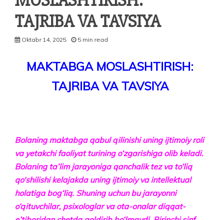
MOSLASHTIRISH:
TAJRIBA VA TAVSIYA
Oktabr 14, 2025
5 min read
MAKTABGA MOSLASHTIRISH:
TAJRIBA VA TAVSIYA
Bolaning maktabga qabul qilinishi uning ijtimoiy roli
va yetakchi faoliyat turining o‘zgarishiga olib keladi.
Bolaning ta’lim jarayoniga qanchalik tez va to‘liq
qo‘shilishi kelajakda uning ijtimoiy va intellektual
holatiga bog‘liq. Shuning uchun bu jarayonni
o‘qituvchilar, psixo­loglar va ota-onalar diqqat-
e’tiboridan chetda qoldirib bo‘lmaydi. Birinchi sinf