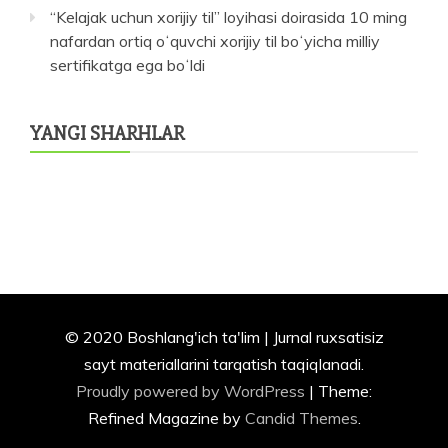
“Kelajak uchun xorijiy til” loyihasi doirasida 10 ming
nafardan ortiq oʻquvchi xorijiy til boʻyicha milliy
sertifikatga ega boʻldi
YANGI SHARHLAR
© 2020 Boshlang'ich ta'lim | Jurnal ruxsatisiz
sayt materiallarini tarqatish taqiqlanadi.
Proudly powered by WordPress
|
Theme:
Refined Magazine by
Candid Themes
.