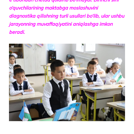
o‘quvchilarining maktabga moslashuvini
diagnostika qilishning turli usullari bo‘lib, ular ushbu
jarayonning muvaffaqiyatini aniqlashga imkon
beradi.