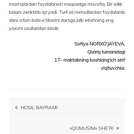
mashqlardan foydalanish maqsadga muvofiq. Bir xillik
bolani zeriktirib qo‘yadi. Turli xil metodlardan foydalanib
dars o‘tish bola e’tiborini darsga jalb etishning eng
yaxshi usullaridan biridir.
Sofiya NORXO‘JAYEVA,
Qiziriq tumanidagi
17- maktabning boshlang‘ich sinf
o‘qituvchisi.
Post
HOSIL BAYRAMI
menyusi
«QOMUSIM» SHE’RI