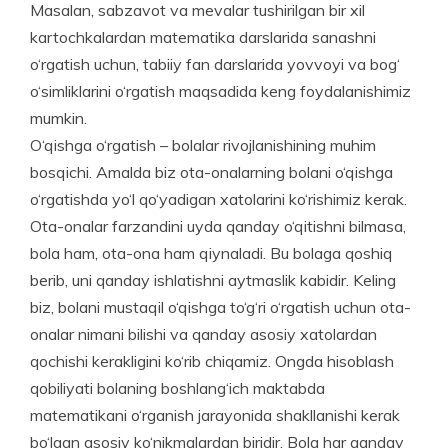
Masalan, sabzavot va mevalar tushirilgan bir xil
kartochkalardan matematika darslarida sanashni
o‘rgatish uchun, tabiiy fan darslarida yovvoyi va bog‘
o‘simliklarini o‘rgatish maqsadida keng foydalanishimiz
mumkin.
O‘qishga o‘rgatish – bolalar rivojlanishining muhim
bosqichi. Amalda biz ota-onalarning bolani o‘qishga
o‘rgatishda yo‘l qo‘yadigan xatolarini ko‘rishimiz kerak.
Ota-onalar farzandini uyda qanday o‘qitishni bilmasa,
bola ham, ota-ona ham qiynaladi. Bu bolaga qoshiq
berib, uni qanday ishlatishni aytmaslik kabidir. Ke­ling
biz, bolani mustaqil o‘qishga to‘g‘ri o‘rgatish uchun ota-
onalar nimani bilishi va qanday asosiy xatolardan
qochishi kerakligini ko‘rib chiqamiz. Ongda hisoblash
qobiliyati bolaning boshlang‘ich maktabda
matematikani o‘rganish jarayonida shakllanishi kerak
bo‘lgan asosiy ko‘nikmalardan biridir. Bola har qanday