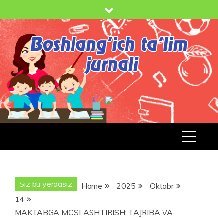
Skip
to
content
BOSHLANG'ICH TA'LIM JURNALI
BT-
JURNAL.UZ
Siz bu yerdasiz
Home
2025
Oktabr
14
MAKTABGA MOSLASHTIRISH: TAJRIBA VA