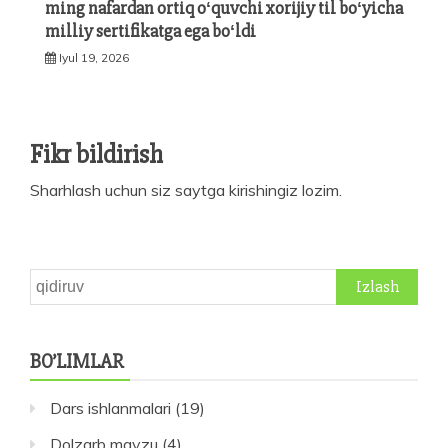
ming nafardan ortiq oʻquvchi xorijiy til boʻyicha
milliy sertifikatga ega boʻldi
Iyul 19, 2026
Fikr bildirish
Sharhlash uchun siz
saytga kirishingiz
lozim.
Qidirshish:
BO’LIMLAR
Dars ishlanmalari
(19)
Dolzarb mavzu
(4)