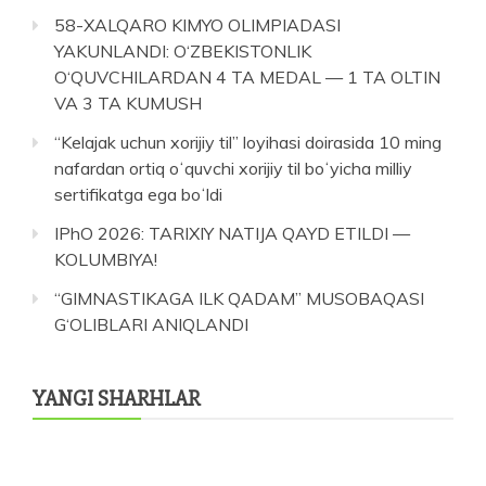
58-XALQARO KIMYO OLIMPIADASI
YAKUNLANDI: O‘ZBEKISTONLIK
O‘QUVCHILARDAN 4 TA MEDAL — 1 TA OLTIN
VA 3 TA KUMUSH
“Kelajak uchun xorijiy til” loyihasi doirasida 10 ming
nafardan ortiq oʻquvchi xorijiy til boʻyicha milliy
sertifikatga ega boʻldi
IPhO 2026: TARIXIY NATIJA QAYD ETILDI —
KOLUMBIYA!
“GIMNASTIKAGA ILK QADAM” MUSOBAQASI
G‘OLIBLARI ANIQLANDI
YANGI SHARHLAR