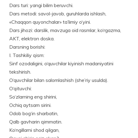
Dars turi: yangi bilim beruvchi.
Dars metodi: savol-javob, guruhlarda ishlash,
«Chaqqon quyonchalar» ta’limiy o‘yini.
Dars jihozi: darslik, mavzuga oid rasmlar, ko‘rgazma,
AKT, elekt­ron doska.
Darsning borishi:
I. Tashkiliy qism:
Sinf ozodaligini, o‘quvchilar kiyi­nish madaniyatini
tekshirish.
O‘quvchilar bilan salomlashish (she’riy usulda).
O‘qituvchi:
So‘zlarning eng shirini,
Ochiq aytsam sirini.
Odob bog‘in sharbatin,
Qalb gavharin qimmatin.
Ko‘ngillarni shod qilgan,