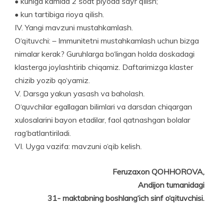
• kuniga kamida 2 soat piyoda sayr qilish;
• kun tartibiga rioya qilish.
IV. Yangi mavzuni mustahkamlash.
O‘qituvchi: – Immunitetni mustahkamlash uchun bizga
nimalar kerak? Guruhlarga bo‘lingan holda doskadagi
klasterga joylashtirib chiqamiz. Daftarimizga klaster
chizib yozib qo‘yamiz.
V. Darsga yakun yasash va baholash.
O‘quvchilar egallagan bilimlari va darsdan chiqargan
xulosalarini ba­yon etadilar, faol qatnashgan bolalar
rag‘batlantiriladi.
VI. Uyga vazifa: mavzuni o‘qib kelish.
Feruzaxon QOHHOROVA,
Andijon tumanidagi
31- maktabning boshlang‘ich sinf o‘qituvchisi.