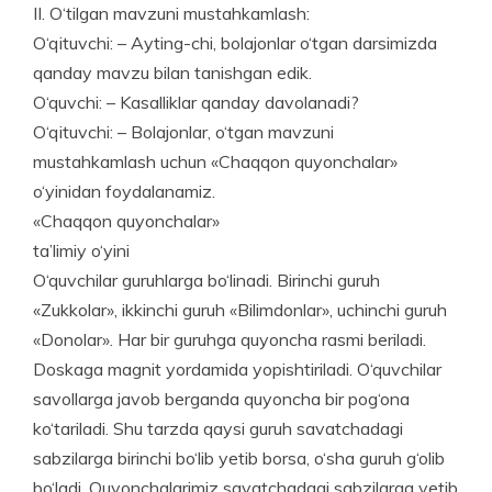
II. O‘tilgan mavzuni mustah­kam­lash:
O‘qituvchi: – Ayting-chi, bolajonlar o‘tgan darsimizda
qanday mavzu bilan tanishgan edik.
O‘quvchi: – Kasalliklar qanday davolanadi?
O‘qituvchi: – Bolajonlar, o‘tgan mavzuni
mustahkamlash uchun «Chaqqon quyonchalar»
o‘yinidan foydalanamiz.
«Chaqqon quyonchalar»
ta’li­miy o‘yini
O‘quvchilar guruhlarga bo‘linadi. Birinchi guruh
«Zukkolar», ikkinchi guruh «Bilimdonlar», uchinchi guruh
«Donolar». Har bir guruhga quyoncha rasmi beriladi.
Doskaga magnit yordamida yopishtiriladi. O‘quvchilar
savollarga javob berganda qu­yoncha bir pog‘ona
ko‘tariladi. Shu tarzda qaysi guruh savatchadagi
sabzilarga birinchi bo‘lib yetib borsa, o‘sha guruh g‘olib
bo‘ladi. Quyonchalarimiz savatchadagi sabzilarga yetib