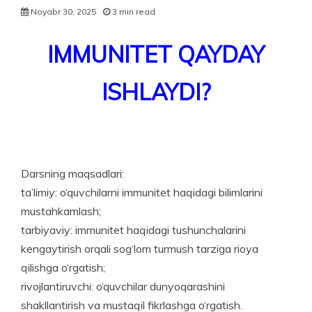
Noyabr 30, 2025
3 min read
IMMUNITET QAYDAY
ISHLAYDI?
Darsning maqsadlari:
ta’limiy: o‘quvchilarni immunitet haqidagi bilimlarini
mustahkamlash;
tarbiyaviy: immunitet haqidagi tushunchalarini
kengaytirish orqali sog‘lom turmush tarziga rioya
qilishga o‘rgatish;
rivojlantiruvchi: o‘quvchilar dunyoqarashini
shakllantirish va mustaqil fikrlashga o‘rgatish.