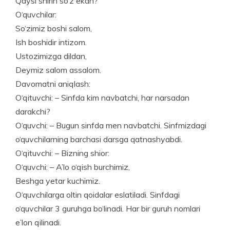
Qaysi shirin so‘z ekan?
O‘quvchilar:
So‘zimiz boshi salom,
Ish boshidir intizom.
Ustozimizga dildan,
Deymiz salom assalom.
Davomatni aniqlash:
O‘qituvchi: – Sinfda kim navbatchi, har narsadan
darakchi?
O‘quvchi: – Bugun sinfda men navbatchi. Sinfmizdagi
o‘quvchilar­ning barchasi darsga qatnashyabdi.
O‘qituvchi: – Bizning shior:
O‘quvchi: – A’lo o‘qish burchimiz,
Beshga yetar kuchimiz.
O‘quvchilarga oltin qoidalar eslatiladi. Sinfdagi
o‘quvchilar 3 guruhga bo‘linadi. Har bir guruh nomlari
e’lon qilinadi.