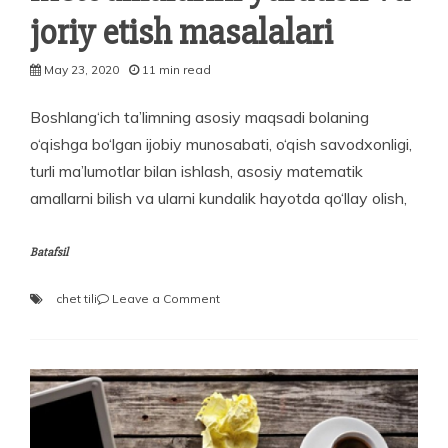
joriy etish masalalari
May 23, 2020
11 min read
Boshlang‘ich ta’limning asosiy maqsadi bolaning
o‘qishga bo‘lgan ijobiy munosabati, o‘qish savodxonligi,
turli ma’lumotlar bilan ishlash, asosiy matematik
amallarni bilish va ularni kundalik hayotda qo‘llay olish,
Batafsil
on
chet tili
Leave a Comment
Boshlang‘ich
sinflarda
chet
tili
uni
o‘qitishni
jadallshtirish