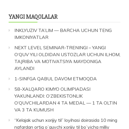
YANGI MAQOLALAR
INKLYUZIV TA’LIM — BARCHA UCHUN TENG
IMKONIYATLAR
NEXT LEVEL SEMINAR-TRENINGI – YANGI
O‘QUV YILI OLDIDAN USTOZLAR UCHUN ILHOM,
TAJRIBA VA MOTIVATSIYA MAYDONIGA
AYLANDI
1-SINFGA QABUL DAVOM ETMOQDA
58-XALQARO KIMYO OLIMPIADASI
YAKUNLANDI: O‘ZBEKISTONLIK
O‘QUVCHILARDAN 4 TA MEDAL — 1 TA OLTIN
VA 3 TA KUMUSH
“Kelajak uchun xorijiy til” loyihasi doirasida 10 ming
nafardan ortiq oʻquvchi xorijiy til boʻyicha milliy