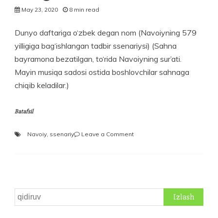
May 23, 2020
8 min read
Dunyo daftariga o‘zbek degan nom (Navoiyning 579
yilligiga bag‘ishlangan tadbir ssenariysi) (Sahna
bayramona bezatilgan, to‘rida Navoiyning sur’ati.
Mayin musiqa sadosi ostida boshlovchilar sahnaga
chiqib keladilar.)
Batafsil
on
Navoiy
,
ssenariy
Leave a Comment
Uning
nomi
bilan
birga
bitilgan
Qidirshish: