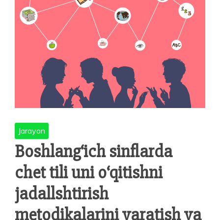
Jarayon
Boshlang‘ich sinflarda
chet tili uni o‘qitishni
jadallshtirish
metodikalarini yaratish va