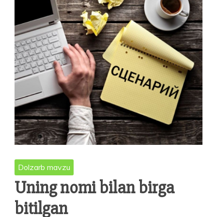
metodikalarini
yaratish
va
joriy
etish
masalalari
Dolzarb mavzu
Uning nomi bilan birga
bitilgan