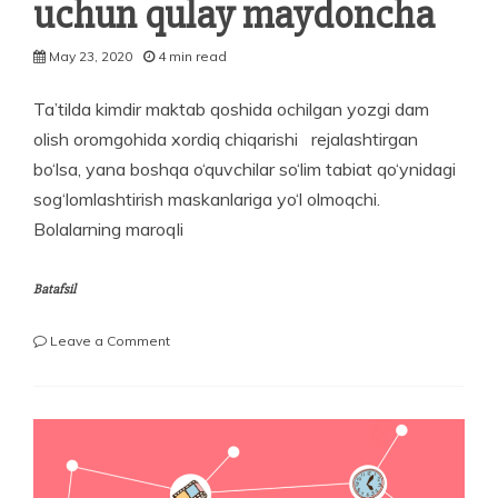
uchun qulay maydoncha
May 23, 2020
4 min read
Ta’tilda kimdir maktab qoshida ochilgan yozgi dam
olish oromgohida xordiq chiqarishi rejalashtirgan
bo‘lsa, yana boshqa o‘quvchilar so‘lim tabiat qo‘ynidagi
sog‘lomlashtirish maskanlariga yo‘l olmoqchi.
Bolalarning maroqli
Batafsil
on
Leave a Comment
Oromgoh
til
o‘rganish
uchun
qulay
maydoncha