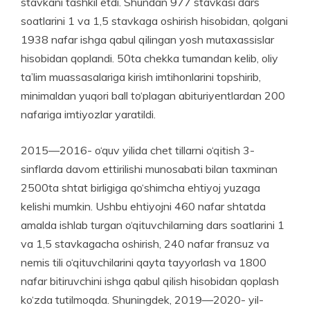
stavkani tashkil etdi. Shundan 977 stavkasi dars
soatlarini 1 va 1,5 stav­kaga oshirish hisobidan, qolgani
1938 nafar ishga qabul qilingan yosh mutaxassislar
hisobidan qoplandi. 50ta chekka tumandan kelib, oliy
ta’lim muassasalariga kirish imtihonlarini topshirib,
minimaldan yuqori ball to‘plagan abituriyent­lardan 200
nafariga imtiyozlar yaratildi.
2015—2016- o‘quv yilida chet tillarni o‘qitish 3-
sinflarda davom ettirilishi munosabati bilan taxminan
2500ta shtat birligiga qo‘shimcha ehtiyoj yuzaga
kelishi mumkin. Ushbu ehtiyojni 460 nafar shtatda
amalda ishlab turgan o‘qituvchilar­ning dars soatlarini 1
va 1,5 stav­kagacha oshirish, 240 nafar fransuz va
nemis tili o‘qituvchilarini qayta tayyorlash va 1800
nafar bitiruvchini ishga qabul qilish hisobidan qoplash
ko‘zda tutil­moqda. Shuningdek, 2019—2020- yil­­­­­­­