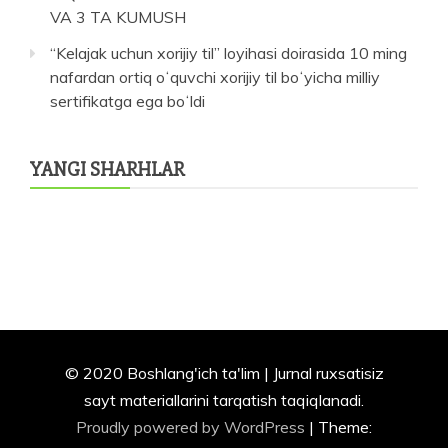
VA 3 TA KUMUSH
“Kelajak uchun xorijiy til” loyihasi doirasida 10 ming
nafardan ortiq oʻquvchi xorijiy til boʻyicha milliy
sertifikatga ega boʻldi
YANGI SHARHLAR
© 2020 Boshlang'ich ta'lim | Jurnal ruxsatisiz
sayt materiallarini tarqatish taqiqlanadi.
Proudly powered by WordPress
|
Theme: