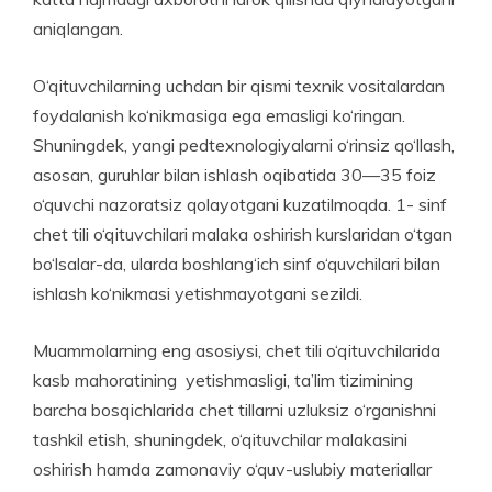
aniqlangan.
O‘qituvchilarning uchdan bir qismi texnik vositalardan
foydalanish ko‘nikmasiga ega emasligi ko‘ringan.
Shuningdek, yangi pedtexnologiyalarni o‘rinsiz qo‘llash,
asosan, guruhlar bilan ishlash oqibatida 30—35 foiz
o‘quvchi nazoratsiz qolayotgani kuzatilmoqda. 1- sinf
chet tili o‘qituvchilari malaka oshirish kurslaridan o‘tgan
bo‘lsalar-da, ularda boshlang‘ich sinf o‘quvchilari bilan
ishlash ko‘nikmasi yetishmayotgani sezildi.
Muammolarning eng asosiysi, chet tili o‘qituvchilarida
kasb mahoratining yetishmasligi, ta’lim tizimining
barcha bosqichlarida chet tillarni uzluksiz o‘rganishni
tashkil etish, shuningdek, o‘qituvchilar malakasini
oshirish hamda zamonaviy o‘quv-uslubiy materiallar