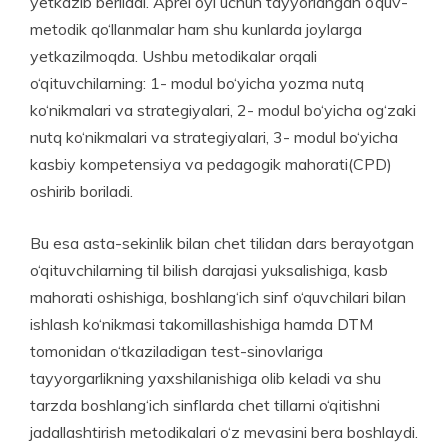
yetkazib beriladi. Aprel oyi uchun tayyorlangan o‘quv-
metodik qo‘llanmalar ham shu kunlarda joylarga
yetkazilmoqda. Ushbu metodikalar orqali
o‘qituvchilarning: 1- modul bo‘yicha yozma nutq
ko‘nikmalari va strategiyalari, 2- modul bo‘yicha og‘zaki
nutq ko‘nikmalari va strategiyalari, 3- modul bo‘yicha
kasbiy kompetensiya va pedagogik mahorati(CPD)
oshirib boriladi.
Bu esa asta-sekinlik bilan chet tilidan dars berayotgan
o‘qituvchilarning til bilish darajasi yuksalishiga, kasb
mahorati oshishiga, boshlang‘ich sinf o‘quvchilari bilan
ishlash ko‘nikmasi takomillashishiga hamda DTM
tomonidan o‘tkaziladigan test-sinovlariga
tayyorgarlikning yaxshilanishiga olib keladi va shu
tarzda boshlang‘ich sinflarda chet tillarni o‘qitishni
jadallashtirish metodikalari o‘z mevasini bera boshlaydi.