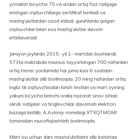
yo‘nalish bo‘yicha 75 va undan ortiq foiz natijaga
erishgan o‘qituvchilarga sertifikat beriladi va
mashg‘ulotlardan ozod etiladi, guruhlarda qolgan
o‘qituvchilar bilan esa mashg‘ulotlar davom
ettirilaveradi.
Jarayon joylarda 2015- yil 1- martdan boshlandi,
573ta maktabda maxsus tayyorlangan 700 nafardan
ortiq trener yordamida har juma kuni 6 soatdan
mashg‘ulotlar olib borilmoqda. 20 ming nafardan ortiq
ingliz tili o‘qituvchisidan kirish testlari va mart oyining
yakuni bo‘yicha birinchi oraliq nazorat sinov ishlari
olindi, natijalar va tinglovchilar davomati elektron
bazaga kiritilib, A.Avloniy nomidagi XTXQTMOMI
tomonidan muvo­fiqlash­tirib boril­moqda.
Mart oyi uchun dars mashg‘u­lotlarini olib borishga