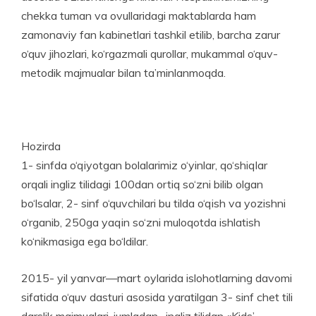
chekka tuman va ovullaridagi maktablarda ham
zamonaviy fan kabinetlari tashkil etilib, barcha zarur
o‘quv jihozlari, ko‘rgazmali qurollar, mukammal o‘quv-
metodik majmualar bilan ta’minlanmoqda.
Hozirda
1- sinfda o‘qiyot­gan bolalarimiz o‘yin­lar, qo‘shiqlar
orqali ingliz tilidagi 100dan ortiq so‘zni bilib olgan
bo‘lsalar, 2- sinf o‘quvchilari bu tilda o‘qish va yozishni
o‘rganib, 250ga yaqin so‘zni muloqotda ishlatish
ko‘nikmasiga ega bo‘ldilar.
2015- yil yanvar—mart oylarida islohotlarning davomi
sifatida o‘quv dasturi asosida yaratilgan 3- sinf chet tili
darslik majmualari, jumladan, ingliz tilidan «Kids’