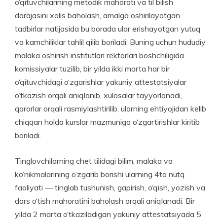
o‘qituvchilarining metodik mahorati va til bilish
darajasini xolis baholash, amalga oshirilayotgan
tadbirlar natijasida bu borada ular erishayotgan yutuq
va kamchiliklar tahlil qilib boriladi. Buning uchun hududiy
malaka oshirish institutlari rektorlari boshchiligida
komissiyalar tuzilib, bir yilda ikki marta har bir
o‘qituvchidagi o‘zgarishlar yakuniy attestatsiyalar
o‘tkazish orqali aniqlanib, xulosalar tayyorlanadi,
qarorlar orqali rasmiylashtirilib, ularning ehtiyojidan kelib
chiqqan holda kurslar mazmuniga o‘zgartirishlar kiritib
boriladi.
Tinglovchilarning chet tilidagi bilim, malaka va
ko‘nikmalarining o‘zgarib borishi ularning 4ta nutq
faoliyati — tinglab tushunish, gapirish, o‘qish, yozish va
dars o‘tish mahoratini baholash orqali aniqlanadi. Bir
yilda 2 marta o‘tkaziladigan yakuniy attestatsiyada 5