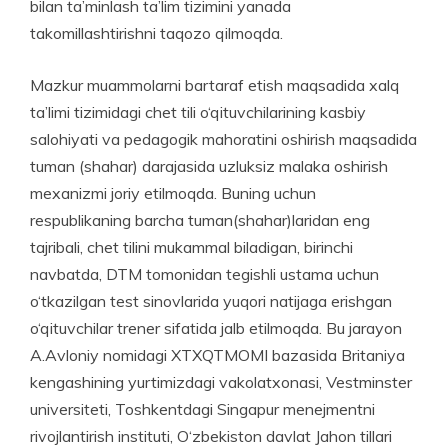
bilan ta’minlash ta’lim tizimini yanada
takomillashtirishni taqozo qilmoqda.
Mazkur muammolarni bartaraf etish maqsadida xalq
ta’limi tizimidagi chet tili o‘qituvchilarining kasbiy
salohiyati va pedagogik mahoratini oshirish maqsadida
tuman (shahar) darajasida uzluksiz malaka oshirish
mexanizmi joriy etilmoqda. Buning uchun
respublikaning barcha tuman(shahar)laridan eng
tajribali, chet tilini mukammal biladigan, birinchi
navbatda, DTM tomonidan tegishli ustama uchun
o‘tkazilgan test sinovlarida yuqori natijaga erishgan
o‘qituvchilar trener sifatida jalb etilmoqda. Bu jarayon
A.Avloniy nomidagi XTXQTMOMI bazasida Britaniya
kengashining yurtimizdagi vakolatxonasi, Vestminster
universiteti, Toshkentdagi Singapur menejmentni
rivojlantirish instituti, O‘zbekiston davlat Jahon tillari