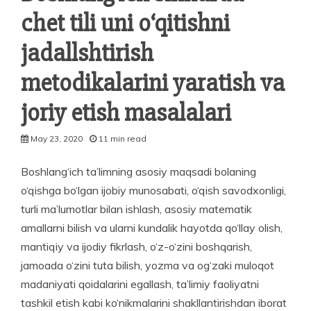
chet tili uni o‘qitishni
jadallshtirish
metodikalarini yaratish va
joriy etish masalalari
May 23, 2020
11 min read
Boshlang‘ich ta’limning asosiy maqsadi bolaning
o‘qishga bo‘lgan ijobiy munosabati, o‘qish savodxonligi,
turli ma’lumotlar bilan ishlash, asosiy matematik
amallarni bilish va ularni kundalik hayotda qo‘llay olish,
mantiqiy va ijodiy fikrlash, o‘z-o‘zini boshqarish,
jamoada o‘zini tuta bilish, yozma va og‘zaki muloqot
madaniyati qoidalarini egallash, ta’limiy faoliyatni
tashkil etish kabi ko‘nikmalarini shakllantirishdan iborat