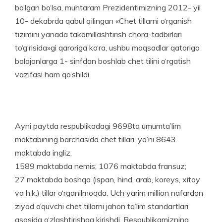
bo‘lgan bo‘lsa, muhtaram Prezidentimizning 2012- yil
10- dekabrda qabul qilingan «Chet tillarni o‘rganish
tizimini yanada takomillashtirish chora-tadbirlari
to‘g‘risida»gi qaroriga ko‘ra, ushbu maqsadlar qatoriga
bolajonlarga 1- sinfdan boshlab chet tilini o‘rgatish
vazifasi ham qo‘shildi.
Ayni paytda respublikadagi 9698ta umumta’lim
maktabining barchasida chet tillari, ya’ni 8643
maktabda ingliz;
1589 maktabda nemis; 1076 maktabda fransuz;
27 maktabda boshqa (ispan, hind, arab, koreys, xitoy
va h.k.) tillar o‘rganilmoqda. Uch yarim million nafardan
ziyod o‘quvchi chet tillarni jahon ta’lim standartlari
asosida o‘zlashtirishga kirishdi. Respublikamizning