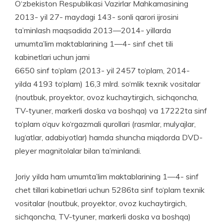
O‘zbekiston Respublikasi Vazirlar Mahkamasining
2013- yil 27- may­­­­­­­­­­­­­­­­­­­da­­gi 143- sonli qarori ijrosini
ta’minlash maqsadida 2013—2014- yil­­­­larda
umumta’lim maktablarining 1—4- sinf chet tili
kabinetlari uchun jami
6650 sinf to‘plam (2013- yil 2457 to‘plam, 2014-
yilda 4193 to‘plam) 16,3 mlrd. so‘mlik texnik vositalar
(noutbuk, proyektor, ovoz kuchay­tirgich, sichqoncha,
TV-tyuner, markerli doska va boshqa) va 17222ta sinf
to‘plam o‘quv ko‘rgaz­mali qurollari (rasmlar, mulyajlar,
lug‘atlar, adabiyotlar) hamda shuncha miqdorda DVD-
pleyer magnitolalar bilan ta’minlandi.
Joriy yilda ham umumta’lim maktablarining 1—4- sinf
chet tillari kabinetlari uchun 5286ta sinf to‘plam texnik
vositalar (noutbuk, proyektor, ovoz kuchaytirgich,
sichqoncha, TV-tyuner, markerli doska va boshqa)