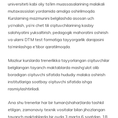
universiteti kabi oliy ta’lim muassasalarining malakali
mutaxassislari yordamida amalga oshirilmoqda.
Kurslarning mazmunini belgilashda asosan uch
yo‘nalish, ya’ni chet tili o‘qituvchilarining kasbiy
salohiyatini yuksaltirish, pedagogik mahoratini oshirish
va ularni DTM test formatiga tayyorgarlik darajasini
ta’minlashga e’tibor qaratilmoqda.
Mazkur kurslarda trenerlikka tayyorlangan o‘qituvchilar
belgilangan tayanch maktablarda mashg‘ulot olib
boradigan o‘qituvchi sifatida hududiy malaka oshirish
institutlariga soatbay o‘qituvchi sifatida ishga
rasmiylashtiriladi.
Ana shu trenerlar har bir tuman(shahar)larda tashkil
etilgan, zamonaviy texnik vositalar bilan jihozlangan
tayanch maktablarda bir oyda 3 marta 6 soatdan, 18