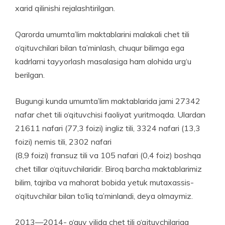
xarid qilinishi rejalashtirilgan.
Qarorda umumta’lim maktablarini malakali chet tili
o‘qituvchilari bilan ta’minlash, chuqur bilimga ega
kadrlarni tayyorlash masalasiga ham alohida urg‘u
berilgan.
Bugungi kunda umum­ta’lim maktablarida jami 27342
nafar chet tili o‘qituvchisi faoliyat yuritmoqda. Ulardan
21611 nafari (77,3 foizi) ingliz tili, 3324 nafari (13,3
foizi) nemis tili, 2302 nafari
(8,9 foizi) fransuz tili va 105 nafari (0,4 foiz) boshqa
chet tillar o‘qituvchilaridir. Biroq barcha maktablarimiz
bilim, tajriba va mahorat bobida yetuk mutaxassis-
o‘qituvchilar bilan to‘liq ta’minlandi, deya olmaymiz.
2013—2014- o‘quv yilida chet tili o‘qituvchilariga