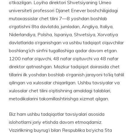
o‘tkazilgan. Loyiha direktori Shvetsiyaning Umeo
universiteti professori Djanet Enever boshchiligidagi
mutaxassislar chet tilini 7—8 yoshdan boshlab
o‘rgatishni 8ta davlatda, jumladan, Angliya, Italiya,
Niderlandiya, Polsha, Ispaniya, Shvetsiya, Xorvatiya
davlatlarida o‘rganishgan va ushbu tadqiqot o‘quvchilar
boshlang‘ich sinfni tugallashiga qadar davom etgan.
1200 nafar o‘quvchi, 48 nafar o‘qituvchi va 48 nafar
direktor qat­nash­gan. Mazkur tadqiqot doira­si­­da chet
tillarini ilk yoshdan boshlab o‘rganish jarayoni to‘liq tahlil
qilin­gan va xulosalar chiqarilgan. Ushbu tavsiyalar va
xulosalar chet tilini o‘qitishning amaldagi talablari,
metodika­larini takomillashtirishga xizmat qilgan.
Biz ham ushbu tadqiqotlar tavsiyalari asosida
islohotlarni joriy etishda davom etmoqdamiz.
Vazirlikning buyrug‘i bilan Respublika bo‘yicha 5ta