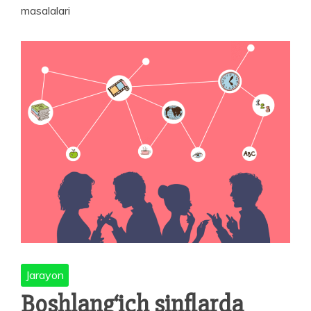
masalalari
Jarayon
Boshlang‘ich sinflarda