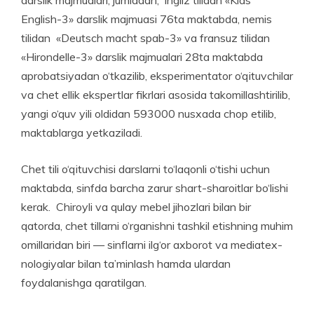
English-3» darslik majmuasi 76ta maktabda, nemis
tilidan «Deutsch macht spab-3» va fransuz tilidan
«Hirondelle-3» darslik majmualari 28ta maktabda
aprobatsiyadan o‘tkazilib, eksperi­men­tator o‘qituvchilar
va chet ellik ekspertlar fikrlari asosida takomillashtirilib,
yangi o‘quv yili oldidan 593000 nusxada chop etilib,
maktablarga yetkaziladi.
Chet tili o‘qituvchisi darslarni to‘laqonli o‘tishi uchun
maktabda, sinfda barcha zarur shart-sharoitlar bo‘lishi
kerak. Chiroyli va qulay mebel jihozlari bilan bir
qatorda, chet tillarni o‘rganishni tashkil etishning muhim
omillaridan biri — sinflarni ilg‘or axborot va mediatex­
no­logiyalar bilan ta’min­lash hamda ulardan
foydalanishga qaratilgan.