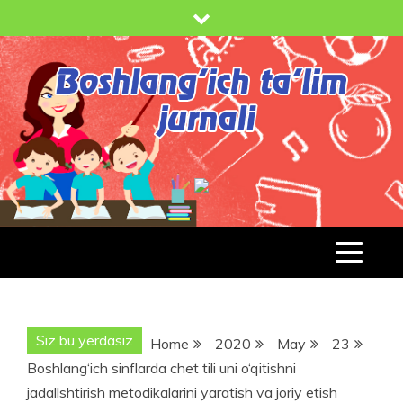
Skip
to
content
BOSHLANG'ICH TA'LIM JURNALI
BT-
JURNAL.UZ
Siz bu yerdasiz
Home
2020
May
23
Boshlang‘ich sinflarda chet tili uni o‘qitishni
jadallshtirish metodikalarini yaratish va joriy etish