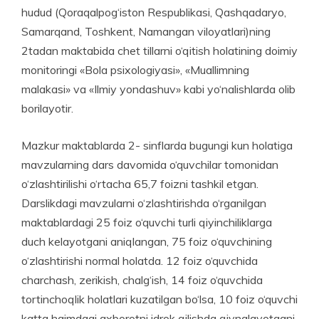
hudud (Qoraqalpog‘iston Respublikasi, Qashqadaryo,
Samarqand, Toshkent, Namangan viloyatlari)ning
2tadan maktabida chet tillarni o‘qitish holatining doimiy
monitoringi «Bola psixologiyasi», «Muallimning
malakasi» va «Ilmiy yondashuv» kabi yo‘nalishlarda olib
borilayotir.
Mazkur maktablarda 2- sinflarda bugungi kun holatiga
mavzularning dars davomida o‘quvchilar tomonidan
o‘zlashtirilishi o‘rtacha 65,7 foizni tashkil etgan.
Darslikdagi mavzularni o‘zlashti­rishda o‘rganil­gan
maktablardagi 25 foiz o‘quvchi turli qiyinchiliklarga
duch kelayotgani aniqlangan, 75 foiz o‘quvchining
o‘zlashtirishi normal holatda. 12 foiz o‘quvchida
charchash, zerikish, chalg‘ish, 14 foiz o‘quvchida
tortinchoqlik holatlari kuzatilgan bo‘lsa, 10 foiz o‘quvchi
katta hajmdagi axborotni idrok qilishda qiynalayotgani