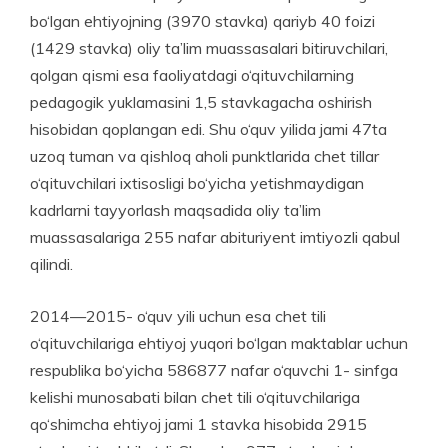
bo‘lgan ehtiyojning (3970 stavka) qariyb 40 foizi
(1429 stavka) oliy ta’lim muassasalari bitiruvchilari,
qolgan qismi esa faoliyatdagi o‘qituvchi­larning
pedagogik yuklamasini 1,5 stav­­­­ka­­gacha oshirish
hisobidan qoplangan edi. Shu o‘quv yilida jami 47ta
uzoq tuman va qishloq aholi punktlarida chet tillar
o‘qituvchilari ixtisosligi bo‘yicha yetishmaydigan
kadrlarni tayyorlash maqsadida oliy ta’lim
muassasalariga 255 nafar abituriyent imtiyozli qabul
qilindi.
2014—2015- o‘quv yili uchun esa chet tili
o‘qituvchilariga ehtiyoj yuqori bo‘lgan maktablar uchun
respublika bo‘yicha 586877 nafar o‘quvchi 1- sinfga
kelishi munosabati bilan chet tili o‘qituvchilariga
qo‘shimcha ehtiyoj jami 1 stavka hisobida 2915