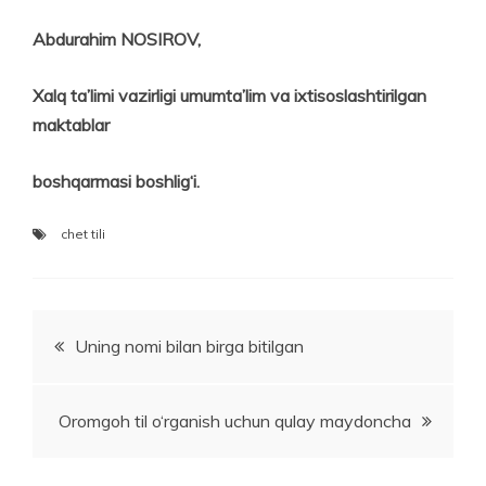
Abdurahim NOSIROV,
Xalq ta’limi vazirligi umumta’lim va ixtisoslashtirilgan
maktablar
boshqarmasi boshlig‘i.
chet tili
Post
Uning nomi bilan birga bitilgan
menyusi
Oromgoh til o‘rganish uchun qulay maydoncha