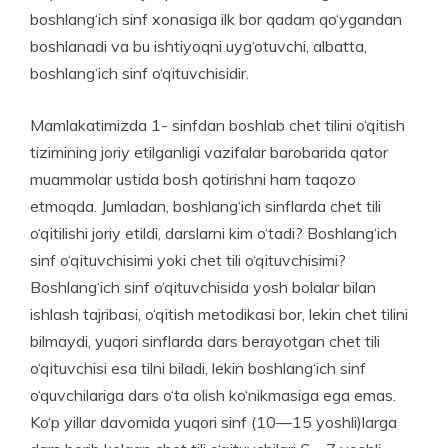
boshlang‘ich sinf xonasiga ilk bor qadam qo‘ygandan
boshlanadi va bu ishtiyoqni uyg‘otuvchi, albatta,
boshlang‘ich sinf o‘qituvchisidir.
Mamlakatimizda 1- sinfdan boshlab chet tilini o‘qitish
tizimining joriy etilganligi vazifalar barobarida qator
muammolar ustida bosh qotirishni ham taqozo
etmoqda. Jumladan, boshlang‘ich sinflarda chet tili
o‘qitilishi joriy etildi, darslarni kim o‘tadi? Boshlang‘ich
sinf o‘qituvchisimi yoki chet tili o‘qituvchisimi?
Boshlang‘ich sinf o‘qituvchisida yosh bolalar bilan
ishlash tajribasi, o‘qitish metodikasi bor, lekin chet tilini
bilmaydi, yuqori sinflarda dars berayotgan chet tili
o‘qituvchisi esa tilni biladi, lekin boshlang‘ich sinf
o‘quvchilariga dars o‘ta olish ko‘nikmasiga ega emas.
Ko‘p yillar davomida yuqori sinf (10—15 yoshli)larga