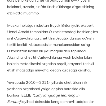
dars berib kelgan chet tili o‘qituvchilari 6—7 yoshli
bolalarni, avvalo, sinfda tinch o‘tirishga o‘rgatishining
o‘zi katta muammo.
Mazkur holatga nisbatan Buyuk Britaniyalik ekspert
Uendi Arnold tomonidan O‘zbekistondagi boshlan­g‘ich
sinf o‘qituvchilariga chet tilini o‘rgatib, darsga qo‘yish
taklifi berildi. Mutaxassislar muhokamasi­dan so‘ng
O‘zbekiston uchun bu yo‘l maqbul deb topilmadi.
Aksincha, chet tili o‘qituvchilariga yosh bolalar bilan
ishlash metodikasini o‘rgatish orqali jarayonni tashkil
etish maqsadga muvofiq, degan xulosaga kelishdi.
Yevropada 2010—2011- yillarda chet tillarini ilk
yoshdan o‘rgatishni yo‘lga qo‘yish borasida olib
borilgan ELLIE
(Early language learning in
Europe)
loyihasi doirasida keng qamrovli tadqiqotlar