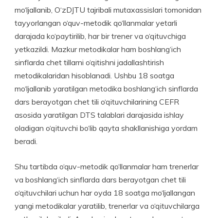
mo‘ljal­lanib, O‘zDJTU tajribali muta­xas­sislari tomonidan
tayyorlangan o‘quv-metodik qo‘llanmalar yetarli
darajada ko‘paytirilib, har bir trener va o‘qituvchiga
yetkazildi. Mazkur metodikalar ham boshlan­g‘ich
sinflarda chet tillarni o‘qitishni jadallashtirish
metodikalaridan hisobla­nadi. Ushbu 18 soatga
mo‘ljallanib yaratilgan metodika boshlang‘ich sinflarda
dars berayotgan chet tili o‘qituvchilarining CEFR
asosida yaratilgan DTS talablari darajasida ishlay
oladigan o‘qituvchi bo‘lib qayta shakllanishiga yordam
beradi.
Shu tartibda o‘quv-metodik qo‘llanmalar ham trenerlar
va boshlang‘ich sinflarda dars berayotgan chet tili
o‘qituvchilari uchun har oyda 18 soatga mo‘ljallangan
yangi metodikalar yaratilib, trenerlar va o‘qituvchilarga