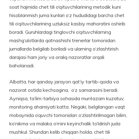
soat hajmida chet tili o‘qituvchilarining metodik kuni
hisoblanmish juma kunlari o‘z hududidagi barcha chet
tili o‘qituvchilarining uzluksiz kasbiy mahoratini oshirib
boradi. Guruhlardagi tinglovchi o‘qituvchilarning
mashg‘ulotlarda qatnashishi trenerlar tomonidan
jurnallarda belgilab boriladi va ularning o‘zlashtirish
darajasi ham joriy va oraliq nazoratlar orqali
baholanadi.
Albatta, har qanday jarayon qat’iy tartib-qoida va
nazorat ostida kechsagina, o‘z samarasini beradi.
Ayniqsa, ta’lim-tarbiya sohasida muntazam kuzatuv,
monitoring ahamiyati katta. Negaki, belgilangan vaqt
mobaynida o‘quvchi tomonidan o‘zlashtirilmagan bilim,
ko‘nikma va malaka o‘rnini keyinchalik to‘ldirish juda
mushkul. Shundan kelib chiqqan holda, chet tili