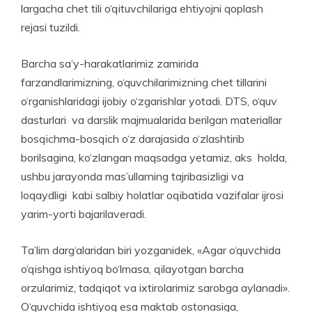
largacha chet tili o‘qituvchilariga ehtiyojni qoplash
rejasi tuzildi.
Barcha sa’y-harakatlarimiz zamirida
farzandlarimizning, o‘quv­chi­larimizning chet tillarini
o‘rganish­laridagi ijobiy o‘zgarishlar yotadi. DTS, o‘quv
dasturlari va darslik majmualarida berilgan materiallar
bosqichma-bosqich o‘z darajasida o‘zlashtirib
borilsagina, ko‘zlangan maqsadga yetamiz, aks holda,
ushbu jarayonda mas’ullarning tajribasizligi va
loqaydligi kabi salbiy holatlar oqibatida vazifalar ijrosi
yarim-yorti bajarilaveradi.
Ta’lim darg‘alaridan biri yozga­nidek, «Agar o‘quvchida
o‘qishga ishtiyoq bo‘lmasa, qilayotgan barcha
orzularimiz, tadqiqot va ixtirolarimiz sarobga aylanadi».
O‘quvchida ishtiyoq esa maktab ostonasiga,