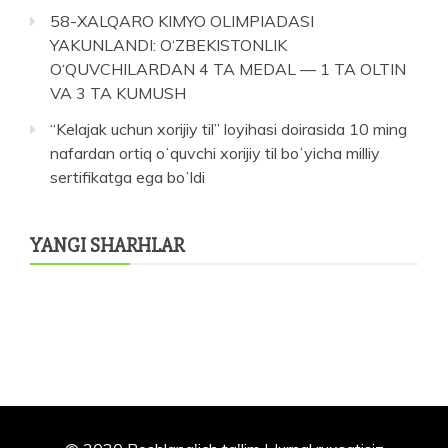
58-XALQARO KIMYO OLIMPIADASI
YAKUNLANDI: O‘ZBEKISTONLIK
O‘QUVCHILARDAN 4 TA MEDAL — 1 TA OLTIN
VA 3 TA KUMUSH
“Kelajak uchun xorijiy til” loyihasi doirasida 10 ming
nafardan ortiq oʻquvchi xorijiy til boʻyicha milliy
sertifikatga ega boʻldi
YANGI SHARHLAR