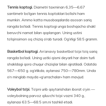
Tennis koptogi.
Diametri taxminan 6,35—6,67
santimetr bo‘lgan tennis koptoklari bo‘lishi ham
mumkin. Ammo katta musobaqalarda asosan sariq
rangda bo‘ladi. Tennis koptogi unga boshqacha shakl
beruvchi namat bilan qoplangan. Uning ustini
to‘lqinsimon oq chiziq o‘rab turadi. Og‘irligi 58.5 gramm.
Basketbol koptogi.
An’anaviy basketbol to‘pi to‘q sariq
rangda bo‘ladi. Uning ustki qismi deyarli har doim turli
shakl­dagi qora chuqur chiziqlar bilan ajratiladi. Odatda
567—650 g. og‘irlikda, aylanasi 750—780mm. Unda
o‘n minglab mayda «g‘urrachalar» ham mavjud.
Voleybol to‘pi.
To‘pni urib qaytarishdan iborat o‘yin —
voleybolning parvoz qiluvchi to‘pi vazni 340 g.,
aylanasi 63.5—68.5 sm.ni tashkil etadi.