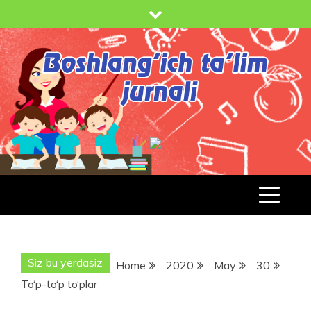
Skip
to
content
BOSHLANG'ICH TA'LIM JURNALI
BT-
JURNAL.UZ
Siz bu yerdasiz
Home
2020
May
30
To‘p-to‘p to‘plar