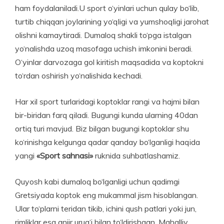
ham foydalaniladi.U sport o‘yinlari uchun qulay bo‘lib,
turtib chiqqan joylarining yo‘qligi va yumshoqligi jarohat
olishni kamaytiradi. Dumaloq shakli to‘pga istalgan
yo‘nalishda uzoq masofaga uchish imkonini beradi.
O‘yinlar darvozaga gol kiritish maqsadida va koptokni
to‘rdan oshirish yo‘nalishida kechadi.
Har xil sport turlaridagi koptoklar rangi va hajmi bilan
bir-biridan farq qiladi. Bugungi kunda ularning 40dan
ortiq turi mavjud. Biz bilgan bugungi koptoklar shu
ko‘rinishga kelgunga qadar qanday bo‘lganligi haqida
yangi
«Sport sahnasi»
ruknida suhbatlashamiz.
Quyosh kabi dumaloq bo‘lganligi uchun qadimgi
Gretsiyada koptok eng mukammal jism hisoblangan.
Ular to‘plarni teridan tikib, ichini qush patlari yoki jun,
rimliklar esa anjir urug‘i bilan to‘ldirishgan. Mahalliy