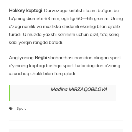
Hokkey koptogi
. Darvozaga kiritilishi lozim bo‘lgan bu
to‘pning diametri 63 mm, og‘irligi 60—65 gramm. Uning
o‘zagi namlik va muzlikka chidamli ekanligi bilan ajralib
turadi. U muzda yaxshi ko‘rinishi uchun qizil, to‘q sariq
kabi yorqin rangda bo‘ladi.
Angliyaning
Regbi
shaharchasi nomidan olingan sport
o‘yinining koptogi boshqa sport turlaridagidan o‘zining
uzunchoq shakli bilan farq qiladi.
Madina MIRZAQOBILOVA
Sport