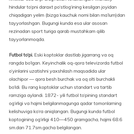
hindular to‘pni daraxt po‘stlog‘ining kesilgan joyidan
chiqadigan yelim (bizga kauchuk nomi bilan ma’lum)dan
tayyorlashgan. Bugungi kunda esa ular asosan
rezinadan sport turiga qarab mustahkam qilib
tayyorlanmoqda.
Futbol to‘pi.
Eski koptoklar dastlab jigarrang va oq
rangda bo‘lgan. Keyinchalik oq-qora televizorda futbol
o‘yinlarini uzatishni yaxshilash maqsadida ular
olachipor — qora besh burchak va oq olti burchakli
bo‘ldi. Bu rang koptoklar uchun standart va tartib
ramziga aylandi. 1872- yili futbol to‘pining standart
og‘irligi va hajmi belgilanmagunga qadar tomonlarning
kelishuviga ko‘ra aniqlangan. Bugungi kunda futbol
koptogining og‘irligi 410—450 gramgacha, hajmi 68.6
sm.dan 71.7sm.gacha belgilangan.