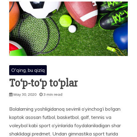
O'qing, bu qiziq
To‘p-to‘p to‘plar
May 30, 2020
3 min read
Bolalarning yoshligidanoq sevimli o‘yinchog‘i bo‘lgan
koptok asosan futbol, basketbol, golf, tennis va
voleybol kabi sport o‘yinlarida foydalaniladigan shar
shaklidagi predmet. Undan gimnastika sport turida