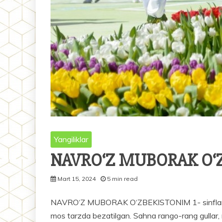
Yangiliklar
NAVRO‘Z MUBORAK O‘
Mart 15, 2024
5 min read
NAVRO‘Z MUBORAK O‘ZBEKISTONIM 1- sinflar uchu
mos tarzda bezatilgan. Sahna rango-rang gullar, m