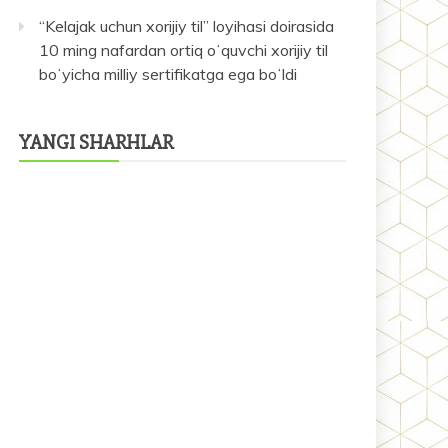
“Kelajak uchun xorijiy til” loyihasi doirasida
10 ming nafardan ortiq oʻquvchi xorijiy til
boʻyicha milliy sertifikatga ega boʻldi
YANGI SHARHLAR