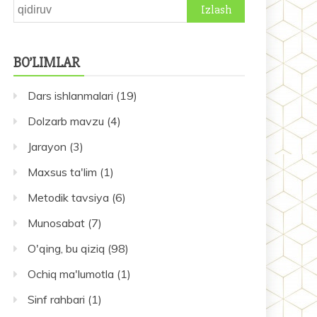
Qidirshish:
BO’LIMLAR
Dars ishlanmalari
(19)
Dolzarb mavzu
(4)
Jarayon
(3)
Maxsus ta'lim
(1)
Metodik tavsiya
(6)
Munosabat
(7)
O'qing, bu qiziq
(98)
Ochiq ma'lumotla
(1)
Sinf rahbari
(1)