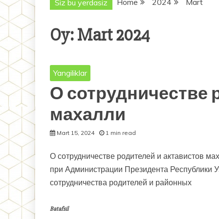
Home
2024
Mart
Siz bu yerdasiz
Oy:
Mart 2024
Yangiliklar
О сотрудничестве 
махалли
Mart 15, 2024
1 min read
О сотрудничестве родителей и актавистов м
при Администрации Президента Республики У
сотрудничества родителей и районных
Batafsil