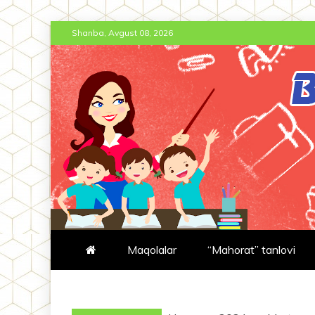
Skip
Shanba, Avgust 08, 2026
to
content
BT-JURNAL.
BOSHLANG'ICH TA'LIM JURNA
Maqolalar
“Mahorat” tanlovi