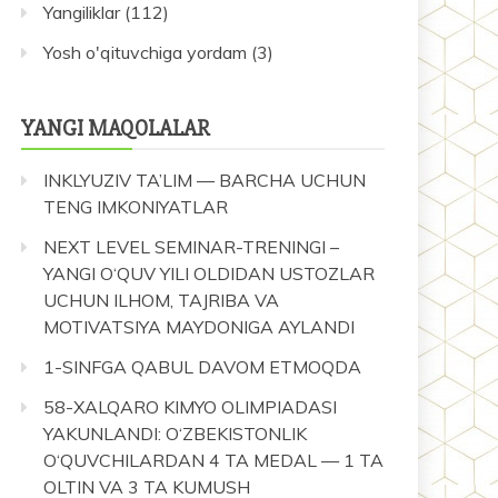
Yangiliklar
(112)
Yosh o'qituvchiga yordam
(3)
YANGI MAQOLALAR
INKLYUZIV TA’LIM — BARCHA UCHUN
TENG IMKONIYATLAR
NEXT LEVEL SEMINAR-TRENINGI –
YANGI O‘QUV YILI OLDIDAN USTOZLAR
UCHUN ILHOM, TAJRIBA VA
MOTIVATSIYA MAYDONIGA AYLANDI
1-SINFGA QABUL DAVOM ETMOQDA
58-XALQARO KIMYO OLIMPIADASI
YAKUNLANDI: O‘ZBEKISTONLIK
O‘QUVCHILARDAN 4 TA MEDAL — 1 TA
OLTIN VA 3 TA KUMUSH