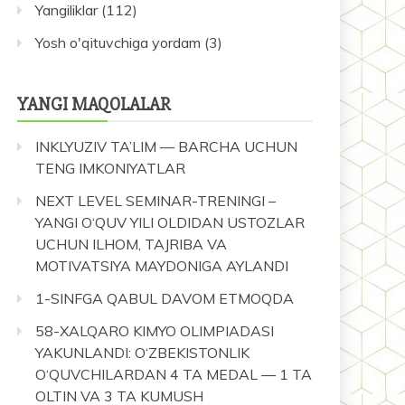
Yangiliklar
(112)
Yosh o'qituvchiga yordam
(3)
YANGI MAQOLALAR
INKLYUZIV TA’LIM — BARCHA UCHUN
TENG IMKONIYATLAR
NEXT LEVEL SEMINAR-TRENINGI –
YANGI O‘QUV YILI OLDIDAN USTOZLAR
UCHUN ILHOM, TAJRIBA VA
MOTIVATSIYA MAYDONIGA AYLANDI
1-SINFGA QABUL DAVOM ETMOQDA
58-XALQARO KIMYO OLIMPIADASI
YAKUNLANDI: O‘ZBEKISTONLIK
O‘QUVCHILARDAN 4 TA MEDAL — 1 TA
OLTIN VA 3 TA KUMUSH