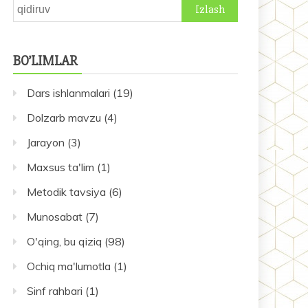
Qidirshish:
BO’LIMLAR
Dars ishlanmalari
(19)
Dolzarb mavzu
(4)
Jarayon
(3)
Maxsus ta'lim
(1)
Metodik tavsiya
(6)
Munosabat
(7)
O'qing, bu qiziq
(98)
Ochiq ma'lumotla
(1)
Sinf rahbari
(1)