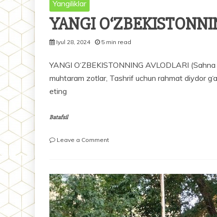
Yangiliklar
YANGI O‘ZBEKISTONNI
Iyul 28, 2024
5 min read
YANGI O‘ZBEKISTONNING AVLODLARI (Sahna bayr
muhtaram zotlar, Tashrif uchun rahmat diydor g‘
eting
Batafsil
on
Leave a Comment
YANGI
O‘ZBEKISTONNING
AVLODLARI