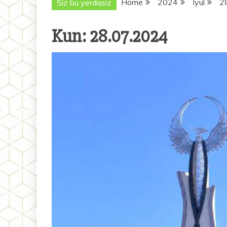
Home
2024
Iyul
2
Siz bu yerdasiz
Kun:
28.07.2024