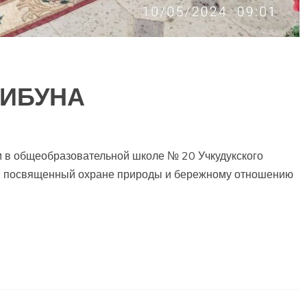
РИБУНА
в общеобразовательной школе № 20 Учкудукского
к, посвященный охране природы и бережному отношению