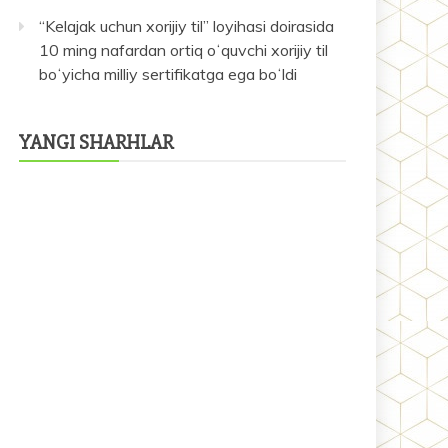
“Kelajak uchun xorijiy til” loyihasi doirasida
10 ming nafardan ortiq oʻquvchi xorijiy til
boʻyicha milliy sertifikatga ega boʻldi
YANGI SHARHLAR