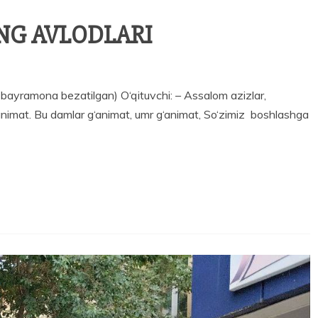
NG AVLODLARI
amona bezatilgan) O‘qituvchi: – Assalom azizlar,
animat. Bu damlar g‘animat, umr g‘animat, So‘zimiz boshlashga