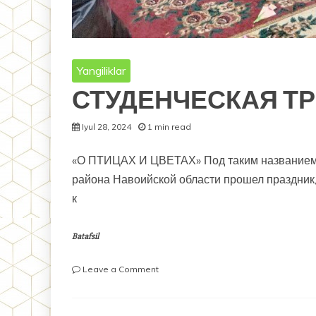
Yangiliklar
СТУДЕНЧЕСКАЯ Т
Iyul 28, 2024
1 min read
«О ПТИЦАХ И ЦВЕТАХ» Под таким названием 
района Навоийской области прошел праздни
к
Batafsil
on
Leave a Comment
СТУДЕНЧЕСКАЯ
ТРИБУНА