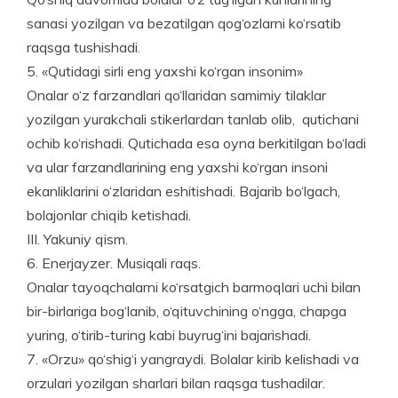
sanasi yozilgan va bezatilgan qog‘ozlarni ko‘rsatib
raqsga tu­shishadi.
5. «Qutidagi sirli eng yaxshi ko‘rgan insonim»
Onalar o‘z farzandlari qo‘llaridan samimiy tilaklar
yozilgan yurakchali stikerlardan tanlab olib, qutichani
ochib ko‘rishadi. Qutichada esa oyna berkitilgan bo‘ladi
va ular farzand­larining eng yaxshi ko‘rgan insoni
ekanliklarini o‘zlaridan eshitishadi. Bajarib bo‘lgach,
bolajonlar chiqib ketishadi.
III. Yakuniy qism.
6. Enerjayzer. Musiqali raqs.
Onalar tayoqchalarni ko‘rsatgich barmoqlari uchi bilan
bir-birlariga bog‘lanib, o‘qituvchining o‘ngga, chapga
yuring, o‘tirib-turing kabi buyrug‘ini bajarishadi.
7. «Orzu» qo‘shig‘i yangraydi. Bolalar kirib kelishadi va
orzulari yozilgan sharlari bilan raqsga tushadilar.