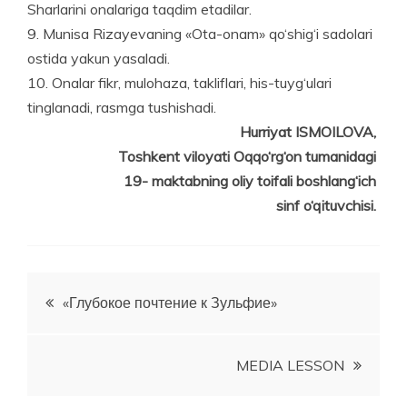
Sharlarini onalariga taqdim etadilar.
9. Munisa Rizayevaning «Ota-onam» qo‘shig‘i sadolari
ostida yakun yasaladi.
10. Onalar fikr, mulohaza, takliflari, his-tuyg‘ulari
tinglanadi, rasmga tushishadi.
Hurriyat ISMOILOVA,
Toshkent viloyati Oqqo‘rg‘on tumanidagi
19- maktabning oliy toifali boshlang‘ich
sinf o‘qituvchisi.
Post
«Глубокое почтение к Зульфие»
menyusi
MEDIA LESSON