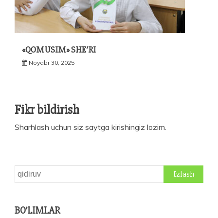
«QOMUSIM» SHE’RI
Noyabr 30, 2025
Fikr bildirish
Sharhlash uchun siz
saytga kirishingiz
lozim.
Qidirshish:
BO’LIMLAR