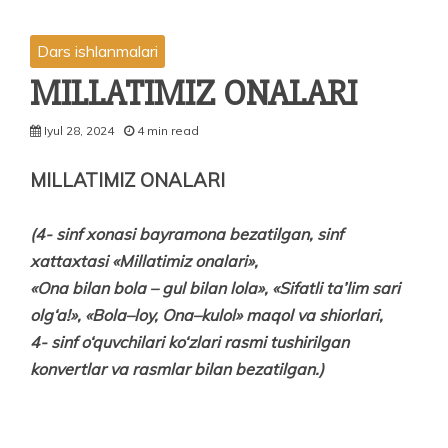
Dars ishlanmalari
MILLATIMIZ ONALARI
Iyul 28, 2024
4 min read
MILLATIMIZ ONALARI
(4- sinf xonasi bayramona bezatilgan, sinf
xattaxtasi «Millatimiz onalari»,
«Ona bilan bola – gul bilan lola», «Sifatli ta’lim sari
olg‘a!», «Bola–loy, Ona–kulol» maqol va shiorlari,
4- sinf o‘quvchilari ko‘zlari rasmi tushirilgan
konvertlar va rasmlar bilan bezatilgan.)