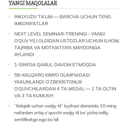
YANGI MAQOLALAR
INKLYUZIV TA’LIM — BARCHA UCHUN TENG
IMKONIYATLAR
NEXT LEVEL SEMINAR-TRENINGI – YANGI
O‘QUV YILI OLDIDAN USTOZLAR UCHUN ILHOM,
TAJRIBA VA MOTIVATSIYA MAYDONIGA
AYLANDI
1-SINFGA QABUL DAVOM ETMOQDA
58-XALQARO KIMYO OLIMPIADASI
YAKUNLANDI: O‘ZBEKISTONLIK
O‘QUVCHILARDAN 4 TA MEDAL — 1 TA OLTIN
VA 3 TA KUMUSH
“Kelajak uchun xorijiy til” loyihasi doirasida 10 ming
nafardan ortiq oʻquvchi xorijiy til boʻyicha milliy
sertifikatga ega boʻldi