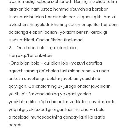
o‘xshamasligi sababi izohlanadi. Buning misolida ta’lim
jarayonida ham ustoz hamma o‘quv­chiga barobar
tushuntirishi, lekin har bir bola har xil qabul qilib, har xil
o‘zlashtirishi aytiladi. Shuning uchun onajonlar har doim
bolalariga e’tiborli bo‘lishi, yordam berishi kerakligi
tushuntiriladi. Onalar fikrlari tinglanadi.
2. «Ona bilan bola – gul bilan lola»
Panja-qo‘llar anketasi
«Ona bilan bola – gul bilan lola» yozuvi atrofiga
o‘quvchilarning qo‘lchalari tushirilgan rasm va unda
anketa savollariga bolalar javoblari yopishtirib
qo‘yilgan. Qo‘lchalarning 2- juftiga onalar javoblarini
yozib, o‘z farzandlarining yozgani yoniga
yopishtiradilar, o‘qib chiqadilar va fikrlari qay darajada
yaqinligi yoki uzoqligi o‘rganiladi. Bu ona va bola
o‘rtasidagi munosabatning qandayligini ko‘rsatib
beradi.