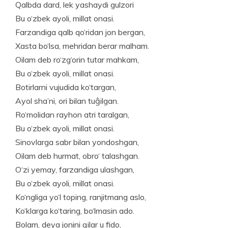
Qalbda dard, lek yashaydi gulzori
Bu o‘zbek ayoli, millat onasi.
Farzandiga qalb qo‘ridan jon bergan,
Xasta bo‘lsa, mehridan berar malham.
Oilam deb ro‘zg‘orin tutar mahkam,
Bu o‘zbek ayoli, millat onasi.
Botirlarni vujudida ko‘targan,
Ayol sha’ni, ori bilan tuĝilgan.
Ro‘molidan rayhon atri taralgan,
Bu o‘zbek ayoli, millat onasi.
Sinovlarga sabr bilan yondoshgan,
Oilam deb hurmat, obro‘ talashgan.
O‘zi yemay, farzandiga ulashgan,
Bu o‘zbek ayoli, millat onasi.
Ko‘ngliga yo‘l toping, ranjitmang aslo,
Ko‘klarga ko‘taring, bo‘lmasin ado.
Bolam, deya jonini qilar u fido,