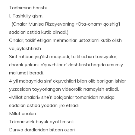
Tadbirning borishi:
I. Tashkiliy qism.
(Onalar Munisa Rizayevaning «Ota-onam» qo‘shig‘i
sadolari ostida kutib olinadi.)
Onalar, taklif etilgan mehmonlar, ustozlarni kutib olish
va joylashtirish.
Sinf rahbari yig‘ilish maqsadi, ta’til uchun tavsiyalar,
chorak yakuni, o‘quvchilar o‘zlashtirishi haqida umumiy
ma’lumot beradi.
4 yil mobaynida sinf o‘quvchilari bilan olib borilgan ishlar
yuzasidan tayyorlangan videorolik namoyish etiladi.
«Millat onalari» she’ri bolajonlar tomonidan musiqa
sadolari ostida yoddan ijro etiladi.
Millat onalari
To‘marisdek buyuk ayol timsoli,
Dunyo dardlaridan bitgan ozori.