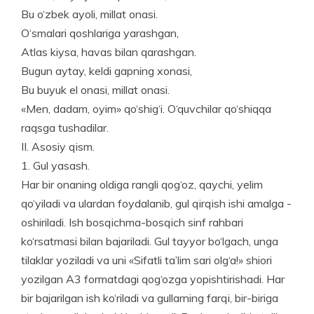
Bu o‘zbek ayoli, millat onasi.
O‘smalari qoshlariga yarashgan,
Atlas kiysa, havas bilan qarashgan.
Bugun aytay, keldi gapning xonasi,
Bu buyuk el onasi, millat onasi.
«Men, dadam, oyim» qo‘shig‘i. O‘quvchilar qo‘shiqqa
raqsga tushadilar.
II. Asosiy qism.
1. Gul yasash.
Har bir onaning oldiga rangli qog‘oz, qaychi, yelim
qo‘yiladi va ulardan foydalanib, gul qirqish ishi amalga ­
oshiriladi. Ish bosqichma-bosqich sinf rahbari
ko‘rsatmasi bilan bajariladi. Gul tayyor bo‘lgach, unga
tilaklar yoziladi va uni «Sifatli ta’lim sari olg‘a!» shiori
yozilgan A3 formatdagi qog‘ozga yopishtirishadi. Har
bir bajarilgan ish ko‘riladi va gullarning farqi, bir-biriga