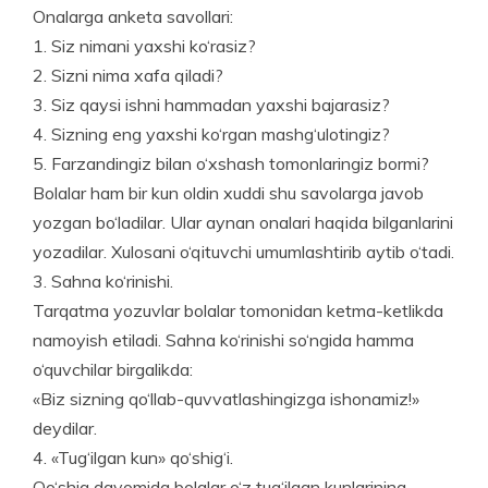
Onalarga anketa savollari:
1. Siz nimani yaxshi ko‘rasiz?
2. Sizni nima xafa qiladi?
3. Siz qaysi ishni hammadan yaxshi bajarasiz?
4. Sizning eng yaxshi ko‘rgan mashg‘ulotingiz?
5. Farzandingiz bilan o‘xshash tomonlaringiz bormi?
Bolalar ham bir kun oldin xuddi shu savolarga javob
yozgan bo‘ladilar. Ular aynan onalari haqida bilganlarini
yozadilar. Xulosani o‘qituvchi umumlashtirib aytib o‘tadi.
3. Sahna ko‘rinishi.
Tarqatma yozuvlar bolalar tomonidan ketma-ketlikda
namoyish etiladi. Sahna ko‘rinishi so‘ngida hamma
o‘quv­chilar birgalikda:
«Biz sizning qo‘llab-quvvatlashingizga ishonamiz!»
deydilar.
4. «Tug‘ilgan kun» qo‘shig‘i.
Qo‘shiq davomida bolalar o‘z tug‘ilgan kunlarining