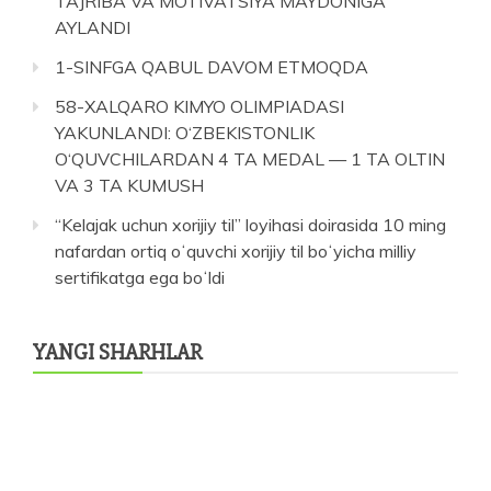
TAJRIBA VA MOTIVATSIYA MAYDONIGA
AYLANDI
1-SINFGA QABUL DAVOM ETMOQDA
58-XALQARO KIMYO OLIMPIADASI
YAKUNLANDI: O‘ZBEKISTONLIK
O‘QUVCHILARDAN 4 TA MEDAL — 1 TA OLTIN
VA 3 TA KUMUSH
“Kelajak uchun xorijiy til” loyihasi doirasida 10 ming
nafardan ortiq oʻquvchi xorijiy til boʻyicha milliy
sertifikatga ega boʻldi
YANGI SHARHLAR