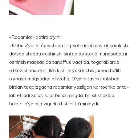
«Raqamlar» xotira o‘yini
Ushbu o‘yinni o‘quvchilarning xotirasini mustahkam­lash,
darsga shijoatni oshirish, sinfda do‘stona munosabatni
oshirish maqsadida tanaffus vaqtida, to‘garaklarda
o‘tkazish mumkin. Ikki kishilik yoki kichik jamoa bo‘lib
o‘ynash maqsadga muvofiq. O‘yinni tashkil qilishda
birdan to‘qqizgacha raqamlar yozilgan kartochkalar ta­
lab etiladi xolos. Ular bir xil rangda, bir xil shaklda
bo‘lishi o‘yinni qiziqarli o‘tishini ta’minlaydi.