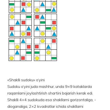
«Shaklli sudoku» o‘yini
Sudoku o‘yini juda mashhur, unda 9×9 kataklarda
raqamlarni joylashtirish shartini bajarish kerak edi.
Shaklli 4×4 sudokuda esa shakllarni gorizontaliga, ­
dioganaliga, 2×2 kvadratlar ichida shakllarni