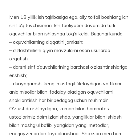
Men 18 yillik ish tajribasiga ega, oliy toifali boshlang‘ich
sinf o‘qituvchisiman. Ish faoliyatim davomida turli
o‘quvchilar bilan ishlashga to‘g‘ri keldi. Bugungi kunda:
– o‘quvchilarning diqqatini jamlash;
– o‘zlashtirilishi qiyin mavzularni oson usullarda
o‘rgatish;
– darsni sinf o‘quvchilarining barchasi o‘zlashtirishlariga
erishish;
– dunyoqarashi keng, mustaqil fikrlaydigan va fikrini
aniq misollar bilan ifodalay oladigan o‘quvchilarni
shakllantirish har bir pedagog uchun muhimdir.
O‘z ustida ishlaydigan, zamon bilan hamnafas
ustozlarimiz doim izlanishda, yangiliklar bilan ishlash
bilan mashg‘ul bo‘lib, yangidan yangi metodlar,
enerjayzerlardan foydalanishadi. Shaxsan men ham