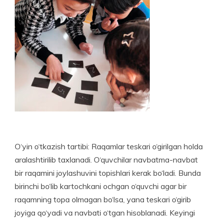
O‘yin o‘tkazish tartibi: Raqamlar teskari o‘girilgan holda
aralashtirilib taxlanadi. O‘quvchilar navbatma-navbat
bir raqamini joylashuvini topishlari kerak bo‘ladi. Bunda
birinchi bo‘lib kartochkani ochgan o‘quvchi agar bir
raqamning topa olmagan bo‘lsa, yana teskari o‘girib
joyiga qo‘yadi va navbati o‘tgan hisoblanadi. Keyingi