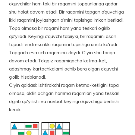
o‘quvchilar ham toki bir raqamini topgunlariga qadar
shu holat davom etadi. Bir raqamini topgan o‘quvchiga
ikki raqamini joylashgan o‘rnini topishga imkon beriladi.
Topa olmasa bir raqami ham yana teskari o‘girib
qo‘yiladi. Keyingi o‘quvchi tabiiyki, bir raqamini oson
topadi, endi esa ikki raqamini topishga urinib ko‘radi.
Topgach esa uch raqamini izlaydi. O‘yin shu tariqa
davom etadi. To‘qqiz raqamigacha ketma-ket,
adashmay kartochkalarni ochib bera olgan o‘quvchi
g‘olib hisoblanadi.
O‘yin qoidasi: Ishtirokchi raqam ketma-ketligini topa
olmasa, oldin ochgan hamma raqamlari yana teskari
o‘girib qo‘yilishi va navbat keyingi o‘quvchiga berilishi
kerak.