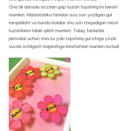
Ona tili darsida so‘zdan gap tuzish topshirig‘ini be­rish
mumkin. Matematika fanidan esa son yozilgan gul
tarqatilishi va bunda bolalar shu son chiqadigan misol
tuzishlarini talab qilish mumkin. Tabiiy fanlarda
jamoalar uchun mavzu yoki topshiriq gul ichiga yozib
suvda ochilgach bajarishga kirishishlari mumkin bo‘ladi.