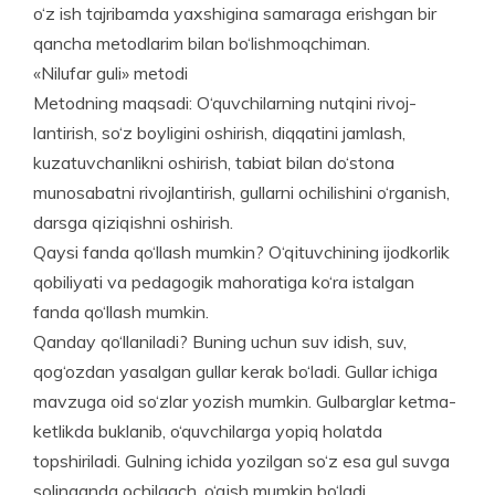
o‘z ish tajribamda yaxshigina samaraga erishgan bir
qancha metodla­rim bilan bo‘lishmoqchiman.
«Nilufar guli» metodi
Metodning maqsadi: O‘quvchilarning nutqini rivoj­
lantirish, so‘z boyligini oshirish, diqqatini jamlash,
kuzatuvchanlikni oshirish, tabiat bilan do‘stona
munosabatni rivojlantirish, gullarni ochilishini o‘rganish,
darsga qizi­qishni oshirish.
Qaysi fanda qo‘llash mumkin? O‘qituvchining ijodkorlik
qobiliyati va pedagogik mahoratiga ko‘ra istalgan
fanda qo‘llash mumkin.
Qanday qo‘llaniladi? Buning uchun suv idish, suv,
qog‘ozdan yasalgan gullar kerak bo‘ladi. Gullar ichiga
mavzuga oid so‘zlar yozish mumkin. Gulbarglar ketma-
ketlikda buklanib, o‘quvchilarga yopiq holatda
topshiriladi. Gulning ichida yozilgan so‘z esa gul suvga
so­linganda ochilgach, o‘qish mumkin bo‘ladi.