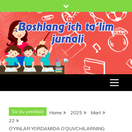
Skip
to
content
BOSHLANG'ICH TA'LIM JURNALI
BT-
JURNAL.UZ
Siz bu yerdasiz
Home
2025
Mart
22
O‘YINLAR YORDAMIDA O‘QUVCHILARNING