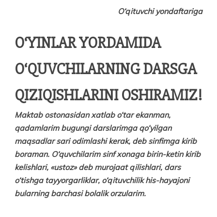
O‘qituvchi yondaftariga
O‘YINLAR YORDAMIDA
O‘QUVCHILARNING DARSGA
QIZIQISHLARINI OSHIRAMIZ!
Maktab ostonasidan xatlab o‘tar ekanman,
qadamlarim bugungi darslarimga qo‘yilgan
maqsadlar sari odimlashi kerak, deb sinfimga kirib
boraman. O‘quvchilarim sinf xonaga birin-ketin kirib
kelishlari, «ustoz» deb murojaat qilishlari, dars
o‘tishga tayyorgarliklar, o‘qituv­chilik his-hayajoni
bularning barchasi bolalik orzularim.