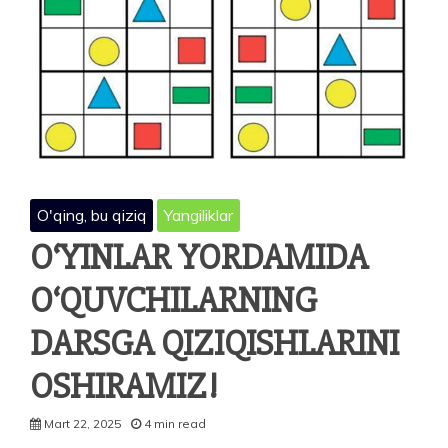
O'qing, bu qiziq
Yangiliklar
O‘YINLAR YORDAMIDA
O‘QUVCHILARNING
DARSGA QIZIQISHLARINI
OSHIRAMIZ!
Mart 22, 2025
4 min read