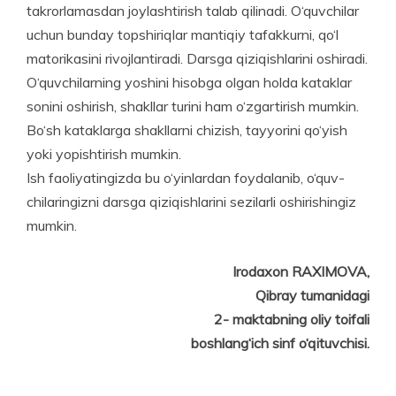
takrorlamasdan joylashtirish talab qilinadi. O‘quvchilar
uchun bunday topshiriqlar mantiqiy tafakkurni, qo‘l
matorika­sini rivojlantiradi. Darsga qiziqishlarini oshiradi.
O‘quv­chilarning yoshini hisobga olgan holda kataklar
sonini oshirish, shakllar turini ham o‘zgartirish mumkin.
Bo‘sh kataklarga shakllarni chizish, tayyorini qo‘yish
yoki yopishtirish mumkin.
Ish faoliyatingizda bu o‘yinlardan foydalanib, o‘quv­
chilaringizni darsga qiziqishlarini sezilarli oshirishingiz
mumkin.
Irodaxon RAXIMOVA,
Qibray tumanidagi
2- maktabning oliy toifali
boshlang‘ich sinf o‘qituvchisi.