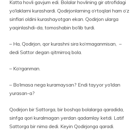
Katta hovli gavjum edi. Bolalar hovlining gir atrofidagi
yo‘laklarni kurashardi. Qodirjonlarning o‘rtoqlari ham o‘z
sinflari oldini kurashayotgan ekan. Qodirjon ularga
yaqinlashdi-da, tomoshabin bo‘lib turdi.
– Ha, Qodirjon, qor kurashni sira ko‘rmaganmisan, –
dedi Sattor degan qitmirroq bola.
– Ko‘rganman.
– Bo‘lmasa nega kuramaysan? Endi tayyor yo‘ldan
yurasan-a?
Qodirjon bir Sattorga, bir boshqa bolalarga qaradida,
sinfga qori kuralmagan yerdan qadamlay ketdi. Latif
Sattorga bir nima dedi. Keyin Qodirjonga qaradi.