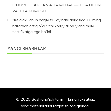
O‘QUVCHILARDAN 4 TA MEDAL — 1 TA OLTIN
VA 3 TA KUMUSH
“Kelajak uchun xorijiy til” loyihasi doirasida 10 ming
nafardan ortiq oʻquvchi xorijiy til boʻyicha milliy
sertifikatga ega boʻldi
YANGI SHARHLAR
© 2020 Boshlang'ich ta'lim | Jurnal ruxsatisiz
sayt materiallarini tarqatish taqiqlanadi.