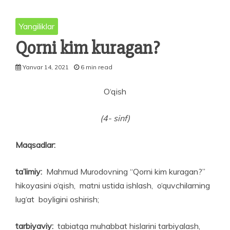
Yangiliklar
Qorni kim kuragan?
Yanvar 14, 2021
6 min read
O‘qish
(4- sinf)
Maqsadlar:
ta’limiy:
Mahmud Murodovning “Qorni kim kuragan?”
hikoyasini o‘qish, matni ustida ishlash, o‘quvchilarning
lug‘at boyligini oshirish;
tarbiyaviy:
tabiatga muhabbat hislarini tarbiyalash,