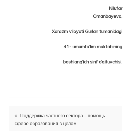
Nilufar
Omanbayeva,
Xorazm viloyati Gurlan tumanidagi
41- umumta’lim maktabining
boshlang‘ich sinf o‘qituvchisi.
Post
Поддержка частного сектора – помощь
сфере образования в целом
menyusi