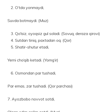
O‘tda yonmaydi,
Suvda botmaydi. (Muz)
Qo‘lsiz, oyoqsiz gul soladi. (Sovuq, deraza qirovi)
Sutdan tiniq, paxtadan oq. (Qor)
Shatir-shutur etadi,
Yerni cho‘qib ketadi. (Yomg‘ir)
Osmondan par tushadi,
Par emas, zar tushadi. (Qor parchasi)
7. Ayozbobo novvot sotdi,
Olgan edim qo‘lim qotdi. (Muz)