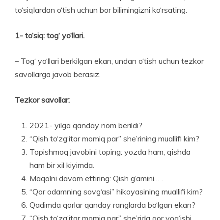
to‘siqlardan o‘tish uchun bor bilimingizni ko‘rsating.
1- to‘siq: tog‘ yo‘llari.
– Tog‘ yo‘llari berkilgan ekan, undan o‘tish uchun tezkor
savollarga javob berasiz.
Tezkor savollar:
2021- yilga qanday nom berildi?
“Qish to‘zg‘itar momiq par” she’rining muallifi kim?
Topishmoq javobini toping: yozda ham, qishda
ham bir xil kiyimda.
Maqolni davom ettiring: Qish g‘amini… .
“Qor odamning sovg‘asi” hikoyasining muallifi kim?
Qadimda qorlar qanday ranglarda bo‘lgan ekan?
“Qish to‘zg‘itar momiq par” she’rida qor yog‘ishi