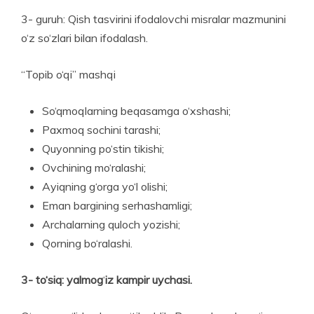
3- guruh: Qish tasvirini ifodalovchi misralar mazmunini
o‘z so‘zlari bilan ifodalash.
“Topib o‘qi” mashqi
So‘qmoqlarning beqasamga o‘xshashi;
Paxmoq sochini tarashi;
Quyonning po‘stin tikishi;
Ovchining mo‘ralashi;
Ayiqning g‘orga yo‘l olishi;
Eman bargining serhashamligi;
Archalarning quloch yozishi;
Qorning bo‘ralashi.
3- to‘siq: yalmog
‘
iz kampir uychasi.