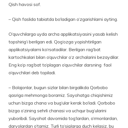
Qish havosi sof.
– Qish faslida tabiatda bo‘ladigan o‘zgarishlarni ayting.
O‘quvchilarga uyda archa applikatsiyasini yasab kelish
topshirig‘i berilgan edi. Qog‘ozga yopishtirilgan
applikatsiyalarni ko‘rsatadilar. Berilgan rag‘bat
kartochkalari bilan o‘quvchilar o‘z archalarini bezaydilar.
Eng ko‘p rag‘bat to‘plagan o‘quvchilar darsning faol
o‘quvchilari deb topiladi.
– Bolajonlar, bugun sizlar bilan birgalikda Qorbobo
qasriga mehmonga boramiz. Sayohatga chiqishimiz
uchun bizga chana va bug‘ular kerak bo‘ladi. Qorbobo
bizga o‘zining sehrli chanasi va uchqur bug‘ularini
yuboribdi. Sayohat davomida tog‘lardan, o‘rmonlardan,
daryolardan o‘tamiz. Turli to‘siqlarga duch kelasiz, bu