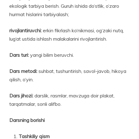
ekologik tarbiya berish. Guruh ishida do‘stlik, o‘zaro
hurmat hislarini tarbiyalash;
rivojlantiruvchi:
erkin fikrlash ko‘nikmasi, og‘zaki nutq,
lug‘at ustida ishlash malakalarini rivojlantirish.
Dars turi:
yangi bilim beruvchi.
Dars metodi:
suhbat, tushuntirish, savol-javob, hikoya
qilish, o‘yin.
Dars jihozi:
darslik, rasmlar, mavzuga doir plakat,
tarqatmalar, sonli alifbo.
Darsning borishi
Tashkiliy qism