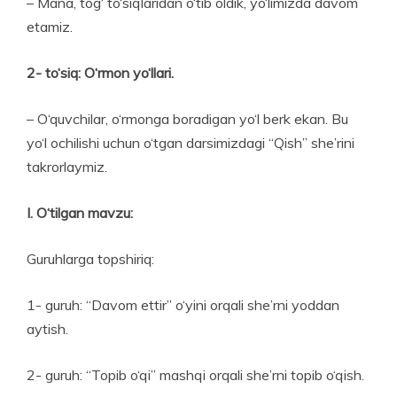
– Mana, tog‘ to‘siqlaridan o‘tib oldik, yo‘limizda davom
etamiz.
2- to‘siq: O‘rmon yo‘llari.
– O‘quvchilar, o‘rmonga boradigan yo‘l berk ekan. Bu
yo‘l ochilishi uchun o‘tgan darsimizdagi “Qish” she’rini
takrorlaymiz.
I. O‘tilgan mavzu:
Guruhlarga topshiriq:
1- guruh: “Davom ettir” o‘yini orqali she’rni yoddan
aytish.
2- guruh: “Topib o‘qi” mashqi orqali she’rni topib o‘qish.