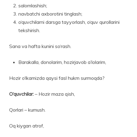
salomlashish;
navbatchi axborotini tinglash;
o‘quvchilarni darsga tayyorlash, o‘quv qurollarini
tekshirish.
Sana va hafta kunini so‘rash.
Barakalla, donolarim, hozirjavob a’lolarim,
Hozir o‘lkamizda qaysi fasl hukm surmoqda?
O‘quvchilar:
– Hozir maza qish,
Qorlari – kumush.
Oq kiygan atrof,