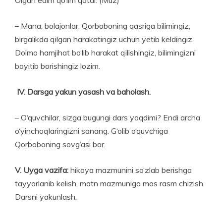
– Mana, bolajonlar, Qorboboning qasriga bilimingiz,
birgalikda qilgan harakatingiz uchun yetib keldingiz.
Doimo hamjihat bo‘lib harakat qilishingiz, bilimingizni
boyitib borishingiz lozim.
IV.
Darsga yakun yasash va baholash.
– O‘quvchilar, sizga bugungi dars yoqdimi? Endi archa
o‘yinchoqlaringizni sanang. G‘olib o‘quvchiga
Qorboboning sovg‘asi bor.
V. Uyga vazifa:
hikoya mazmunini so‘zlab berishga
tayyorlanib kelish, matn mazmuniga mos rasm chizish.
Darsni yakunlash.