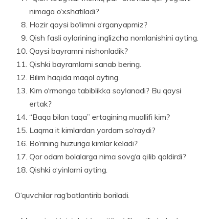
nimaga o‘xshatiladi?
Hozir qaysi bo‘limni o‘rganyapmiz?
Qish fasli oylarining inglizcha nomlanishini ayting.
Qaysi bayramni nishonladik?
Qishki bayramlarni sanab bering.
Bilim haqida maqol ayting.
Kim o‘rmonga tabiblikka saylanadi? Bu qaysi
ertak?
“Baqa bilan taqa” ertagining muallifi kim?
Laqma it kimlardan yordam so‘raydi?
Bo‘rining huzuriga kimlar keladi?
Qor odam bolalarga nima sovg‘a qilib qoldirdi?
Qishki o‘yinlarni ayting.
O‘quvchilar rag‘batlantirib boriladi.