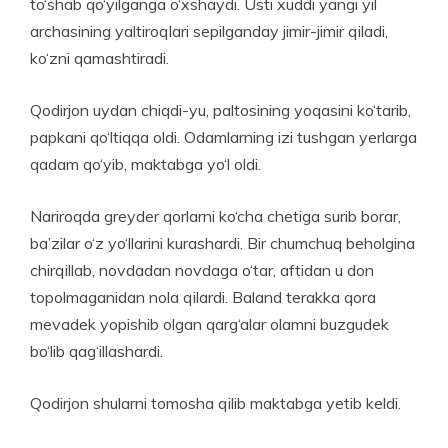
to‘shab qo‘yilganga o‘xshaydi. Usti xuddi yangi yil
archasining yaltiroqlari sepilganday jimir-jimir qiladi,
ko‘zni qamashtiradi.
Qodirjon uydan chiqdi-yu, paltosining yoqasini ko‘tarib,
papkani qo‘ltiqqa oldi. Odamlarning izi tushgan yerlarga
qadam qo‘yib, maktabga yo‘l oldi.
Nariroqda greyder qorlarni ko‘cha chetiga surib borar,
ba’zilar o‘z yo‘llarini kurashardi. Bir chumchuq beholgina
chirqillab, novdadan novdaga o‘tar, aftidan u don
topolmaganidan nola qilardi. Baland terakka qora
mevadek yopishib olgan qarg‘alar olamni buzgudek
bo‘lib qag‘illashardi.
Qodirjon shularni tomosha qilib maktabga yetib keldi.