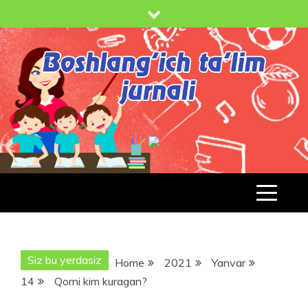
Skip
to
content
BOSHLANG'ICH TA'LIM JURNALI
BT-
JURNAL.UZ
Siz bu yerdasiz
Home
2021
Yanvar
14
Qorni kim kuragan?