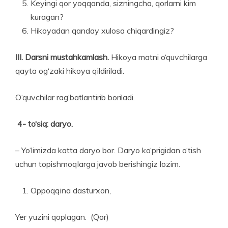
Keyingi qor yoqqanda, sizningcha, qorlarni kim
kuragan?
Hikoyadan qanday xulosa chiqardingiz?
III. Darsni mustahkamlash.
Hikoya matni o‘quvchilarga
qayta og‘zaki hikoya qildiriladi.
O‘quvchilar rag‘batlantirib boriladi.
4-
to‘siq: daryo.
– Yo‘limizda katta daryo bor. Daryo ko‘prigidan o‘tish
uchun topishmoqlarga javob berishingiz lozim.
Oppoqqina dasturxon,
Yer yuzini qoplagan. (Qor)