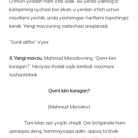
O‘rmon yo‘lidan ham o‘tib oldik. Bu yerda yalmog‘iz
kampirning uychasi bor ekan, u yerdan o‘tish uchun
misollarni yechib, unda yashiringan harflarni topishingiz
kerak. Yangi mavzuning sarlavhasi aniqlanadi.
“Sonli alifbo” o‘yini
II. Yangi mavzu.
Mahmud Murodovning “Qorni kim
kuragan?” hikoyasi ifodali o‘qib beriladi, mazmuni
tushuntiriladi.
Qorni kim kuragan?
(Mahmud Murodov)
Tuni bilan qor yog‘ib chiqdi. Qor bo‘lganida ham,
qanaqasi deng, hammayoqqa qalin, oppoq to‘shak