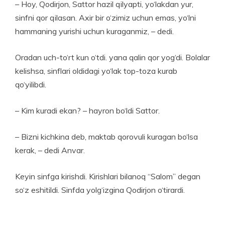
– Hoy, Qodirjon, Sattor hazil qilyapti, yo‘lakdan yur,
sinfni qor qilasan. Axir bir o‘zimiz uchun emas, yo‘lni
hammaning yurishi uchun kuraganmiz, – dedi.
Oradan uch-to‘rt kun o‘tdi. yana qalin qor yog‘di. Bolalar
kelishsa, sinflari oldidagi yo‘lak top-toza kurab
qo‘yilibdi.
– Kim kuradi ekan? – hayron bo‘ldi Sattor.
– Bizni kichkina deb, maktab qorovuli kuragan bo‘lsa
kerak, – dedi Anvar.
Keyin sinfga kirishdi. Kirishlari bilanoq “Salom” degan
so‘z eshitildi. Sinfda yolg‘izgina Qodirjon o‘tirardi.