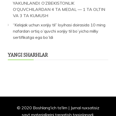
YAKUNLANDI: O‘ZBEKISTONLIK
O‘QUVCHILARDAN 4 TA MEDAL — 1 TA OLTIN
VA 3 TA KUMUSH
“Kelajak uchun xorijiy til” loyihasi doirasida 10 ming
nafardan ortiq oʻquvchi xorijiy til boʻyicha milliy
sertifikatga ega boʻldi
YANGI SHARHLAR
© 2020 Boshlang'ich ta'lim | Jurnal ruxsatisiz
sayt materiallarini tarqatish taqiqlanadi.