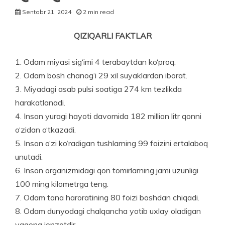
Sentabr 21, 2024
2 min read
QIZIQARLI FAKTLAR
1. Odam miyasi sig‘imi 4 terabayt­dan ko‘proq.
2. Odam bosh chanog‘i 29 xil suyaklardan iborat.
3. Miyadagi asab pulsi soatiga 274 km tezlikda
harakatlanadi.
4. Inson yuragi hayoti davomida 182 million litr qonni
o‘zidan o‘tkazadi.
5. Inson o‘zi ko‘radigan tushlar­ning 99 foizini ertalaboq
unutadi.
6. Inson organizmidagi qon tomirlarning jami uzunligi
100 ming kilometrga teng.
7. Odam tana haroratining 80 foizi boshdan chiqadi.
8. Odam dunyodagi chalqancha yotib uxlay oladigan
yagona jonzotdir.