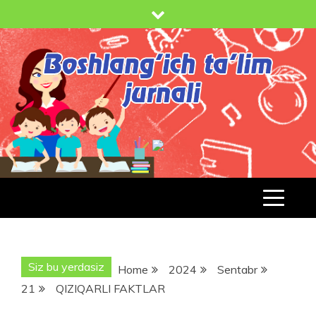
Skip
to
content
BOSHLANG'ICH TA'LIM JURNALI
BT-
JURNAL.UZ
Siz bu yerdasiz
Home
2024
Sentabr
21
QIZIQARLI FAKTLAR