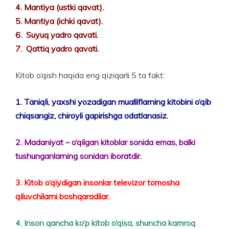
4. Mantiya (ustki qavat).
5. Mantiya (ichki qavat).
6. Suyuq yadro qavati.
7. Qattiq yadro qavati.
Kitob o‘qish haqida eng qiziqarli 5 ta fakt:
1. Taniqli, yaxshi yozadigan mualliflarning kitobini o‘qib
chiqsangiz, chiroyli gapirishga odatlanasiz.
2. Madaniyat – o‘qilgan kitoblar sonida emas, balki
tushunganlarning sonidan iboratdir.
3. Kitob o‘qiydigan insonlar televizor tomosha
qiluvchilarni boshqaradilar.
4. Inson qancha ko‘p kitob o‘qisa, shuncha kamroq