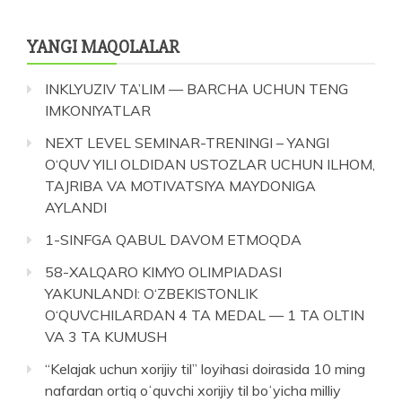
YANGI MAQOLALAR
INKLYUZIV TA’LIM — BARCHA UCHUN TENG
IMKONIYATLAR
NEXT LEVEL SEMINAR-TRENINGI – YANGI
O‘QUV YILI OLDIDAN USTOZLAR UCHUN ILHOM,
TAJRIBA VA MOTIVATSIYA MAYDONIGA
AYLANDI
1-SINFGA QABUL DAVOM ETMOQDA
58-XALQARO KIMYO OLIMPIADASI
YAKUNLANDI: O‘ZBEKISTONLIK
O‘QUVCHILARDAN 4 TA MEDAL — 1 TA OLTIN
VA 3 TA KUMUSH
“Kelajak uchun xorijiy til” loyihasi doirasida 10 ming
nafardan ortiq oʻquvchi xorijiy til boʻyicha milliy