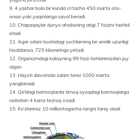
9. 4 yashar bola bir kunda o‘rtacha 450 marta ota-
onasi yoki yaqinlariga savol beradi.
10. Chapaqaylar dunyo aholisi­ning atigi 7 foizini tashkil
etadi.
11. Agar odam boshidagi soch­larning bir umrlik uzunligi
hisob­lansa, 725 kilometrga yetadi.
12. Organizmdagi kalsiyning 99 foizi tishlarimizdan joy
olgan.
13. Hayoti davomida odam terisi 1000 marta
yangilanadi.
14. Qo‘ldagi barmoqlarda tirnoq oyoqdagi barmoqlarga
nisbatan 4 karra tezroq o‘sadi.
15. Ko‘zlarimiz 10 milliontagacha rangni taniy oladi.