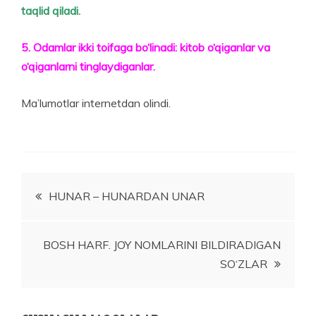
taqlid qiladi.
5. Odamlar ikki toifaga bo‘linadi: kitob o‘qiganlar va
o‘qiganlarni tinglaydiganlar.
Ma’lumotlar internetdan olindi.
Post
HUNAR – HUNARDAN UNAR
menyusi
BOSH HARF. JOY NOMLARINI BILDIRADIGAN
SO‘ZLAR