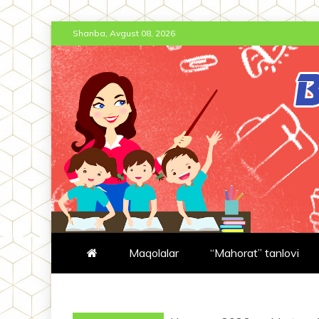
Skip
Shanba, Avgust 08, 2026
to
content
BT-JURNAL.
BOSHLANG'ICH TA'LIM JURNA
Maqolalar
“Mahorat” tanlovi