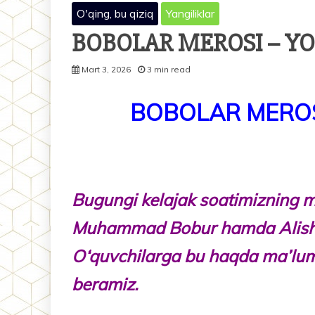
O'qing, bu qiziq
Yangiliklar
BOBOLAR MEROSI – Y
Mart 3, 2026
3 min read
BOBOLAR MEROS
Bugungi kelajak ­soatimizning m
Muhammad Bobur hamda Alisher
O‘quvchilarga bu haqda ma’lum
beramiz.