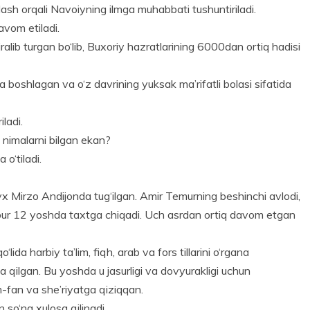
ash orqali Navoiyning ilmga muhabbati tushuntiriladi.
vom etiladi.
jralib turgan bo‘lib, Buxoriy hazratlarining 6000dan ortiq hadisi
 boshlagan va o‘z davri­ning yuksak ma’rifatli bolasi sifatida
­ladi.
a nimalarni bilgan ekan?
 o‘tiladi.
 Mirzo Andijonda tug‘ilgan. Amir Temurning be­shinchi avlodi,
ur 12 yoshda taxtga chiqadi. Uch asrdan ortiq davom etgan
ida harbiy ta’lim, fiqh, arab va fors tillarini o‘rgana
 qilgan. Bu yoshda u jasurligi va dovyurakligi uchun
m-fan va she’riyatga qiziqqan.
an so‘ng xulosa qilinadi.