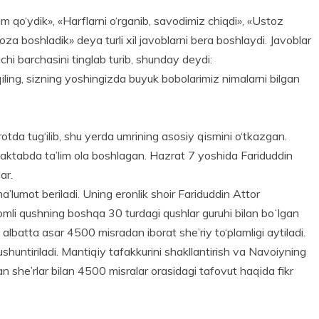
 qo‘ydik», «Harflarni o‘rganib, savodimiz chiqdi», «Ustoz
za boshladik» deya turli xil javoblarni bera boshlaydi. Javoblar
chi barchasini tinglab turib, shunday deydi:
 qiling, sizning yoshingizda buyuk bobolarimiz nimalarni bilgan
rotda tug‘ilib, shu yerda umrining asosiy qismini o‘tkazgan.
 maktabda ta’lim ola boshlagan. Hazrat 7 yoshida Fariduddin
ar.
’lumot beriladi. Uning eronlik shoir Fariduddin Attor
li qushning boshqa 30 turdagi qushlar guruhi bilan boʻlgan
va albatta asar 4500 misradan iborat she’riy to‘plamligi aytiladi.
huntiriladi. Mantiqiy tafakkurini shakl­lantirish va Navoiyning
n she’rlar bilan 4500 misralar orasidagi tafovut haqida fikr
?