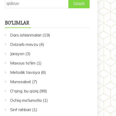
Qidirshish:
BO’LIMLAR
Dars ishlanmalari
(19)
Dolzarb mavzu
(4)
Jarayon
(3)
Maxsus ta'lim
(1)
Metodik tavsiya
(6)
Munosabat
(7)
O'qing, bu qiziq
(98)
Ochiq ma'lumotla
(1)
Sinf rahbari
(1)