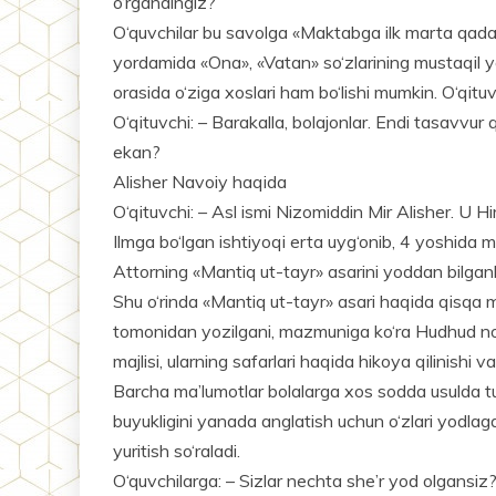
o‘rgandingiz?
O‘quvchilar bu savolga «Maktabga ilk marta qadam
yordamida «Ona», «Vatan» so‘zlarining mustaqil yo
orasida o‘ziga xoslari ham bo‘lishi mumkin. O‘qituv
O‘qituvchi: – Barakalla, bolajonlar. Endi tasavvur
ekan?
Alisher Navoiy haqida
O‘qituvchi: – Asl ismi Nizomiddin Mir Alisher. U Hi
Ilmga bo‘lgan ishtiyoqi erta uyg‘onib, 4 yoshida
Attorning «Mantiq ut-tayr» asarini yoddan bilganl
Shu o‘rinda «Mantiq ut-tayr» asari haqida qisqa ma
tomonidan yozilgani, mazmuniga ko‘ra Hudhud nom
majlisi, ularning safarlari haqida hikoya qilinishi 
Barcha ma’lumotlar bolalarga xos sodda usulda tus
buyukligini yanada anglatish uchun o‘zlari yodlaga
yuritish so‘raladi.
O‘quvchilarga: – Sizlar nechta she’r yod olgansiz