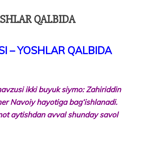
OSHLAR QALBIDA
I – YOSHLAR QALBIDA
avzusi ikki buyuk siymo: Zahiriddin
 Navoiy hayotiga bag‘ishlanadi.
ot aytishdan avval shunday savol