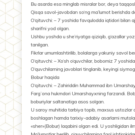
Bu asarda esa minglab misralar bor, deya taqqosl
Qisqa savol-javobdan so‘ng ma’lumot berishda da
O‘qituvchi: – 7 yoshida favqulodda iqtidori bilan a
sha­rifni yod olgan.
Ushbu yoshda u she’riyatga qiziqib, g‘azallar yoza
tanilgan.
Fikrlar umumlashtirilib, bolalarga yakuniy savol beri
O‘qituvchi: – Xo‘sh o‘quvchilar, bobomiz 7 yoshid
O‘quvchilarning javoblari tinglanib, keyingi siymoga
Bobur haqida
O‘qituvchi: – Zahiriddin Muhammad ibn Umarshayx
Fargʻona hukmdori Umarshayxning farzandi. Bob
boburiylar saltanatiga asos solgan.
U saroy muhitida tarbiya topib, maxsus ustozlar qo‘l
boshlagan hamda tarixiy-adabiy asarlarni mutolaa
«sher»(Bobur) laqabini olgan edi. U yoshligidan il
Ma’lumotlar berilib, o‘quvchilar­ning faol ishtirokid