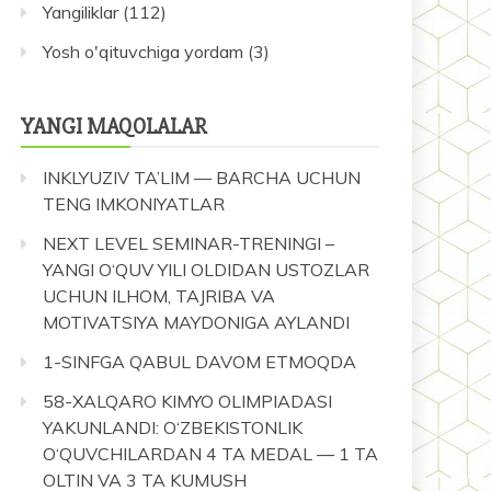
Yangiliklar
(112)
Yosh o'qituvchiga yordam
(3)
YANGI MAQOLALAR
INKLYUZIV TA’LIM — BARCHA UCHUN
TENG IMKONIYATLAR
NEXT LEVEL SEMINAR-TRENINGI –
YANGI O‘QUV YILI OLDIDAN USTOZLAR
UCHUN ILHOM, TAJRIBA VA
MOTIVATSIYA MAYDONIGA AYLANDI
1-SINFGA QABUL DAVOM ETMOQDA
58-XALQARO KIMYO OLIMPIADASI
YAKUNLANDI: O‘ZBEKISTONLIK
O‘QUVCHILARDAN 4 TA MEDAL — 1 TA
OLTIN VA 3 TA KUMUSH