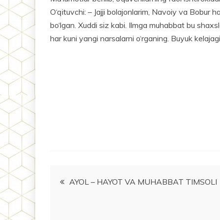
O‘qituvchi: – Jajji bolajonlarim, Navoiy va Bobur
bo‘lgan. Xuddi siz kabi. Ilmga muhabbat bu shaxs­l
har kuni yangi narsalarni o‘rganing. Buyuk kelaja
Post
AYOL – HAYOT VA MUHABBAT TIMSOLI
menyusi