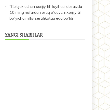
“Kelajak uchun xorijiy til” loyihasi doirasida
10 ming nafardan ortiq oʻquvchi xorijiy til
boʻyicha milliy sertifikatga ega boʻldi
YANGI SHARHLAR