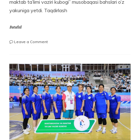
maktab ta’limi vaziri kubogi” musobaqasi bahslari o’z
yakuniga yetdi. Taqdirlash
Batafsil
on
Leave a Comment
VOLEYBOL
BO‘YICHA
“VAZIR
KUBOGI”
G‘OLIBLARI
ANIQLANDI!