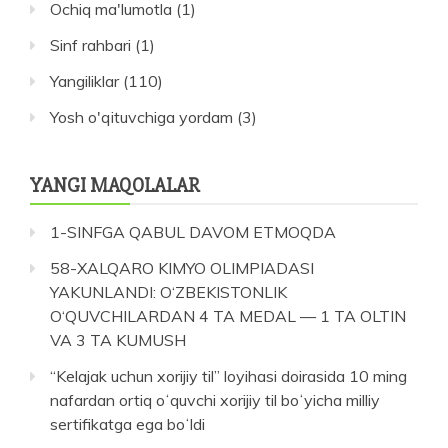
Ochiq ma'lumotla
(1)
Sinf rahbari
(1)
Yangiliklar
(110)
Yosh o'qituvchiga yordam
(3)
YANGI MAQOLALAR
1-SINFGA QABUL DAVOM ETMOQDA
58-XALQARO KIMYO OLIMPIADASI
YAKUNLANDI: O‘ZBEKISTONLIK
O‘QUVCHILARDAN 4 TA MEDAL — 1 TA OLTIN
VA 3 TA KUMUSH
“Kelajak uchun xorijiy til” loyihasi doirasida 10 ming
nafardan ortiq oʻquvchi xorijiy til boʻyicha milliy
sertifikatga ega boʻldi