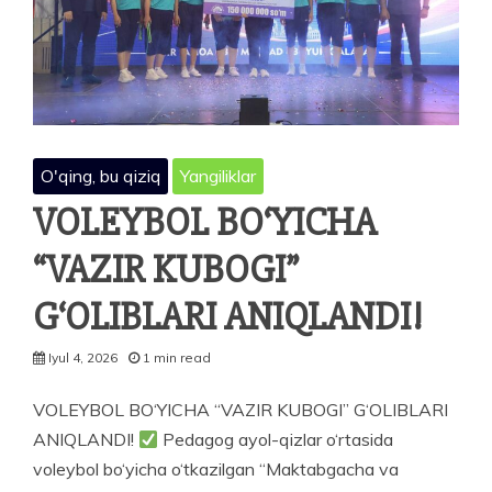
RAVNAQINING
HAL
QILUVCHI
KUCHI…
O'qing, bu qiziq
Yangiliklar
VOLEYBOL BO‘YICHA
“VAZIR KUBOGI”
G‘OLIBLARI ANIQLANDI!
Iyul 4, 2026
1 min read
VOLEYBOL BO‘YICHA “VAZIR KUBOGI” G‘OLIBLARI
ANIQLANDI!
Pedagog ayol-qizlar o‘rtasida
voleybol bo‘yicha o‘tkazilgan “Maktabgacha va