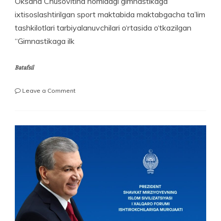
Oksana Chusovitina nomidagi gimnastikaga
ixtisoslashtirilgan sport maktabida maktabgacha ta’lim
tashkilotlari tarbiyalanuvchilari o‘rtasida o‘tkazilgan
“Gimnastikaga ilk
Batafsil
on
Leave a Comment
“GIMNASTIKAGA
ILK
QADAM”
MUSOBAQASI
G‘OLIBLARI
ANIQLANDI