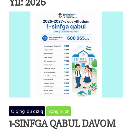
Yil:
2026
O'qing, bu qiziq
Yangiliklar
1-SINFGA QABUL DAVOM