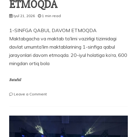
ETMOQDA
Iyul 21, 2026
1 min read
1-SINFGA QABUL DAVOM ETMOQDA
Maktabgacha va maktab ta’limi vazirligi tizimidagi
davlat umumta’lim maktablarining 1-sinfiga qabul
jarayonlari davom etmoqda. 20-iyul holatiga ko‘ra, 600
mingdan ortiq bola
Batafsil
on
Leave a Comment
1-
SINFGA
QABUL
DAVOM
ETMOQDA