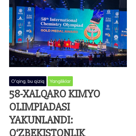
O'qing, bu qiziq
Yangiliklar
58-XALQARO KIMYO
OLIMPIADASI
YAKUNLANDI:
O‘ZBEKISTONLIK