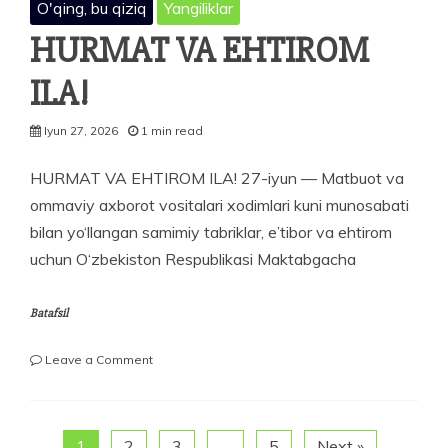
O'qing, bu qiziq
Yangiliklar
HURMAT VA EHTIROM
ILA!
Iyun 27, 2026
1 min read
HURMAT VA EHTIROM ILA! 27-iyun — Matbuot va
ommaviy axborot vositalari xodimlari kuni munosabati
bilan yo‘llangan samimiy tabriklar, e’tibor va ehtirom
uchun O‘zbekiston Respublikasi Maktabgacha
Batafsil
on
Leave a Comment
HURMAT
VA
EHTIROM
ILA!
1
2
3
…
5
Next »