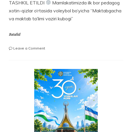
TASHKIL ETILDI
Mamlakatimizda ilk bor pedagog
xotin-qizlar o‘rtasida voleybol bo‘yicha “Maktabgacha
va maktab ta’limi vaziri kubogi”
Batafsil
on
Leave a Comment
BIRINCHI
MARTA
USTOZLAR
ISHTIROKIDA
VOLEYBOL
BOʼYICHA
RESPUBLIKA
MUSOBAQASI
TASHKIL
ETILDI