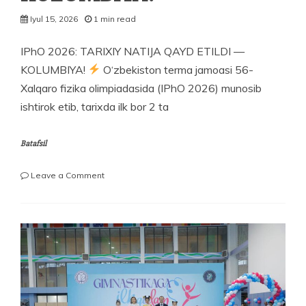
Iyul 15, 2026
1 min read
IPhO 2026: TARIXIY NATIJA QAYD ETILDI —
KOLUMBIYA!
O‘zbekiston terma jamoasi 56-
Xalqaro fizika olimpiadasida (IPhO 2026) munosib
ishtirok etib, tarixda ilk bor 2 ta
Batafsil
on
Leave a Comment
IPhO
2026:
TARIXIY
NATIJA
QAYD
ETILDI
—
KOLUMBIYA!