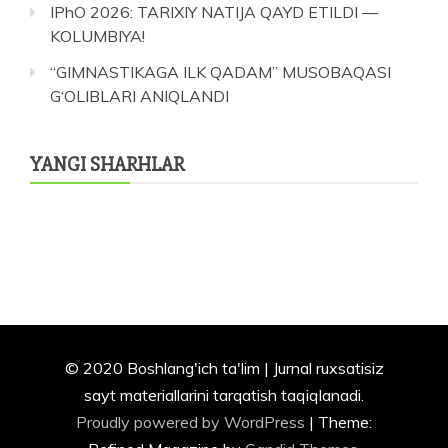
IPhO 2026: TARIXIY NATIJA QAYD ETILDI —
KOLUMBIYA!
“GIMNASTIKAGA ILK QADAM” MUSOBAQASI
G‘OLIBLARI ANIQLANDI
YANGI SHARHLAR
© 2020 Boshlang'ich ta'lim | Jurnal ruxsatisiz
sayt materiallarini tarqatish taqiqlanadi.
Proudly powered by WordPress
|
Theme: