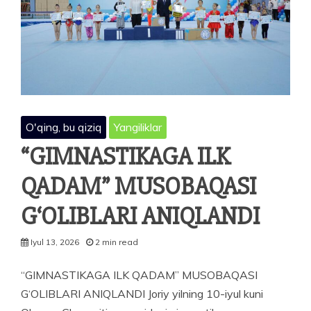
O'qing, bu qiziq
Yangiliklar
“GIMNASTIKAGA ILK
QADAM” MUSOBAQASI
G‘OLIBLARI ANIQLANDI
Iyul 13, 2026
2 min read
“GIMNASTIKAGA ILK QADAM” MUSOBAQASI
G‘OLIBLARI ANIQLANDI Joriy yilning 10-iyul kuni