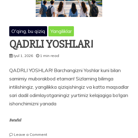
O'qing, bu qiziq
Yangiliklar
QADRLI YOSHLAR!
Iyul 1, 2026
1 min read
QADRLI YOSHLAR! Barchangizni Yoshlar kuni bilan
samimiy muborakbod etaman! Sizlarning bilimga
intilishingiz, yangilikka qiziqishingiz va katta maqsadlar
sari dadil odimlayotganingiz yurtimiz kelajagiga bo‘lgan
ishonchimizni yanada
Batafsil
on
Leave a Comment