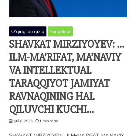
O'qing, bu qiziq
Yangiliklar
SHAVKAT MIRZIYOYEV: …
ILM-MA’RIFAT, MA’NAVIY
VA INTELLEKTUAL
TARAQQIYOT JAMIYAT
RAVNAQINING HAL
QILUVCHI KUCHI…
Iyul 8, 2026
1 min read
SHAVKAT MIRZIYOYEV: …ILM-MA’RIFAT, MA’NAVIY