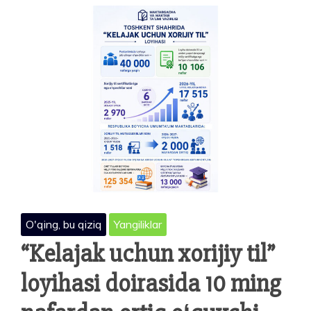
OLIMPIADASI
YAKUNLANDI:
O‘ZBEKISTONLIK
O‘QUVCHILARDAN
4
TA
MEDAL
—
1
TA
OLTIN
VA
3
TA
KUMUSH
O'qing, bu qiziq
Yangiliklar
“Kelajak uchun xorijiy til”
loyihasi doirasida 10 ming