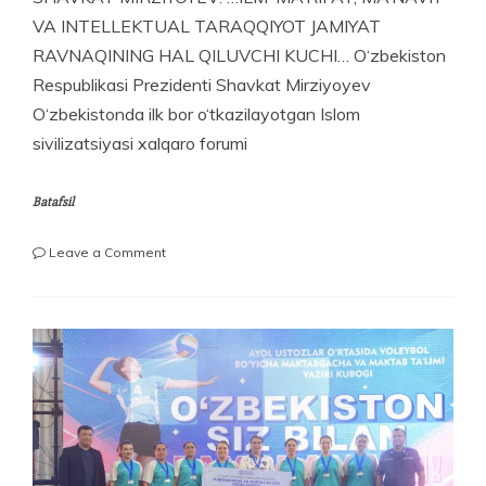
VA INTELLEKTUAL TARAQQIYOT JAMIYAT
RAVNAQINING HAL QILUVCHI KUCHI… O‘zbekiston
Respublikasi Prezidenti Shavkat Mirziyoyev
O‘zbekistonda ilk bor o‘tkazilayotgan Islom
sivilizatsiyasi xalqaro forumi
Batafsil
on
Leave a Comment
SHAVKAT
MIRZIYOYEV:
…
ILM-
MA’RIFAT,
MA’NAVIY
VA
INTELLEKTUAL
TARAQQIYOT
JAMIYAT