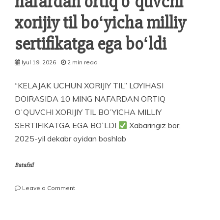
nafardan ortiq oʻquvchi
xorijiy til boʻyicha milliy
sertifikatga ega boʻldi
Iyul 19, 2026
2 min read
“KELAJAK UCHUN XORIJIY TIL” LOYIHASI
DOIRASIDA 10 MING NAFARDAN ORTIQ
OʻQUVCHI XORIJIY TIL BOʻYICHA MILLIY
SERTIFIKATGA EGA BOʻLDI
Xabaringiz bor,
2025-yil dekabr oyidan boshlab
Batafsil
on
Leave a Comment
“Kelajak
uchun
xorijiy