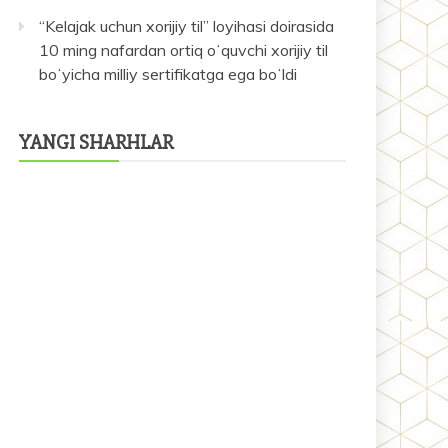
“Kelajak uchun xorijiy til” loyihasi doirasida
10 ming nafardan ortiq oʻquvchi xorijiy til
boʻyicha milliy sertifikatga ega boʻldi
YANGI SHARHLAR