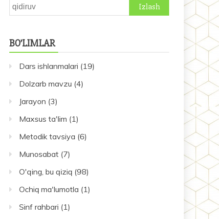
Qidirshish:
BO’LIMLAR
Dars ishlanmalari
(19)
Dolzarb mavzu
(4)
Jarayon
(3)
Maxsus ta'lim
(1)
Metodik tavsiya
(6)
Munosabat
(7)
O'qing, bu qiziq
(98)
Ochiq ma'lumotla
(1)
Sinf rahbari
(1)