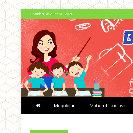
Skip
Shanba, Avgust 08, 2026
to
content
BT-JURNAL.
BOSHLANG'ICH TA'LIM JURNA
Maqolalar
“Mahorat” tanlovi