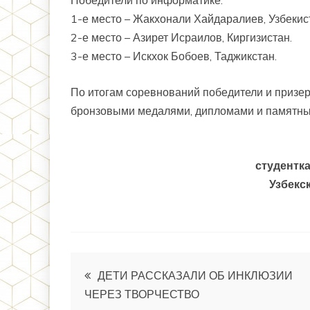
Победители по информатике:
1-е место – Жакхонали Хайдаралиев, Узбекис
2-е место – Азирет Исраилов, Киргизистан.
3-е место – Искхок Бобоев, Таджикстан.
По итогам соревнований победители и призе
бронзовыми медалями, дипломами и памятны
студентк
Узбекс
Post
ДЕТИ РАССКАЗАЛИ ОБ ИНКЛЮЗИИ
ЧЕРЕЗ ТВОРЧЕСТВО
menyusi