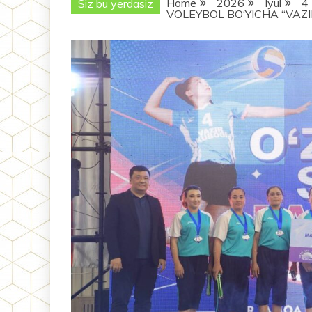
Home
2026
Iyul
4
Siz bu yerdasiz
VOLEYBOL BO‘YICHA “VAZI