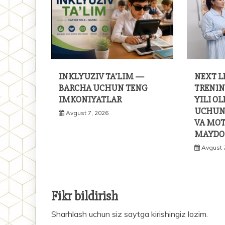
INKLYUZIV TA’LIM —
NEXT L
BARCHA UCHUN TENG
TRENIN
IMKONIYATLAR
YILI O
UCHUN 
Avgust 7, 2026
VA MOT
MAYDO
Avgust 
Fikr bildirish
Sharhlash uchun siz
saytga kirishingiz
lozim.