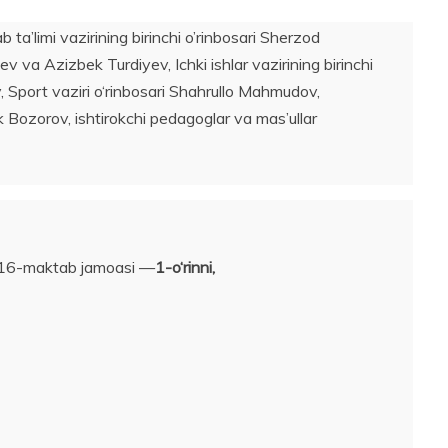
a’limi vazirining birinchi o’rinbosari Sherzod
v va Azizbek Turdiyev, Ichki ishlar vazirining birinchi
, Sport vaziri o‘rinbosari Shahrullo Mahmudov,
 Bozorov, ishtirokchi pedagoglar va mas’ullar
i 16-maktab jamoasi —
1-o‘rinni,