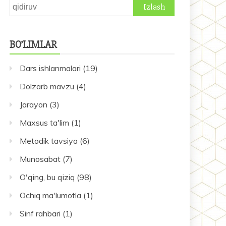
Qidirshish:
BO’LIMLAR
Dars ishlanmalari
(19)
Dolzarb mavzu
(4)
Jarayon
(3)
Maxsus ta'lim
(1)
Metodik tavsiya
(6)
Munosabat
(7)
O'qing, bu qiziq
(98)
Ochiq ma'lumotla
(1)
Sinf rahbari
(1)