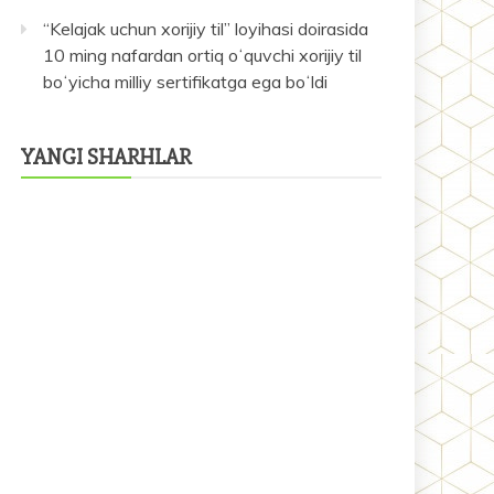
“Kelajak uchun xorijiy til” loyihasi doirasida
10 ming nafardan ortiq oʻquvchi xorijiy til
boʻyicha milliy sertifikatga ega boʻldi
YANGI SHARHLAR