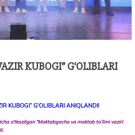
AZIR KUBOGI” G‘OLIBLARI
IR KUBOGI” G‘OLIBLARI ANIQLANDI!
yicha o‘tkazilgan “Maktabgacha va maktab ta’limi vaziri
i.