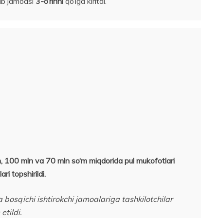
ab jamoasi
3-o’rinni
qo‘lga kiritdi.
, 100 mln va 70 mln so‘m miqdorida pul mukofotlari
i topshirildi.
osqichi ishtirokchi jamoalariga tashkilotchilar
tildi.