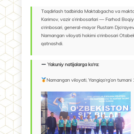
Taqdirlash tadbirida Maktabgacha va maktab t
Karimov, vazir o’rinbosarlari — Farhod Boqiye
o‘rinbosari, general-mayor Rustam Djo‘rayev
Namangan viloyati hokimi o‘rinbosari Otabek
qatnashdi.
Yakuniy natijalarga ko‘ra:
Namangan viloyati, Yangiqo‘rg’on tuman