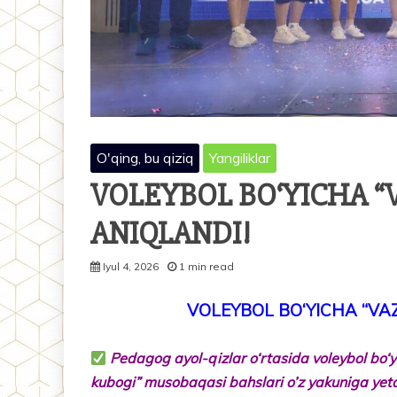
O'qing, bu qiziq
Yangiliklar
VOLEYBOL BO‘YICHA “V
ANIQLANDI!
Iyul 4, 2026
1 min read
VOLEYBOL BO‘YICHA “VAZ
Pedagog ayol-qizlar o‘rtasida voleybol bo‘
kubogi” musobaqasi bahslari o’z yakuniga yetd