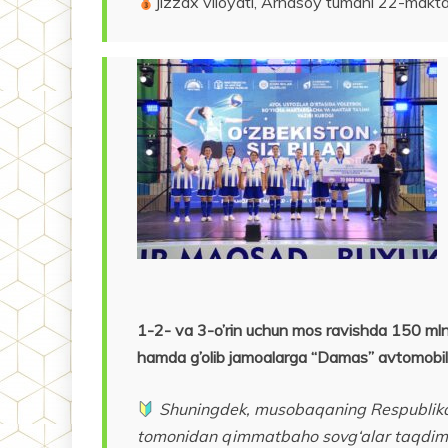
Jizzax viloyati, Arnasoy tumani 22-makt
1-2- va 3-o’rin uchun mos ravishda 150 mln
hamda g’olib jamoalarga “Damas” avtomobillar
Shuningdek, musobaqaning Respublika b
tomonidan qimmatbaho sovg‘alar taqdim e