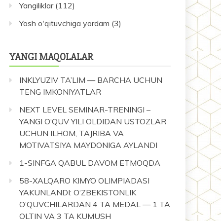
Yangiliklar
(112)
Yosh o'qituvchiga yordam
(3)
YANGI MAQOLALAR
INKLYUZIV TA’LIM — BARCHA UCHUN
TENG IMKONIYATLAR
NEXT LEVEL SEMINAR-TRENINGI –
YANGI O‘QUV YILI OLDIDAN USTOZLAR
UCHUN ILHOM, TAJRIBA VA
MOTIVATSIYA MAYDONIGA AYLANDI
1-SINFGA QABUL DAVOM ETMOQDA
58-XALQARO KIMYO OLIMPIADASI
YAKUNLANDI: O‘ZBEKISTONLIK
O‘QUVCHILARDAN 4 TA MEDAL — 1 TA
OLTIN VA 3 TA KUMUSH