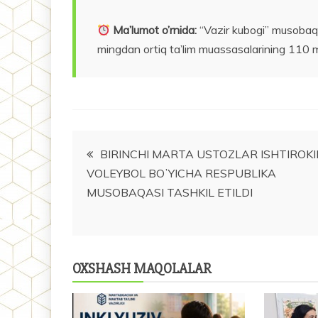
Ma’lumot o’rnida:
“Vazir kubogi” musobaq
mingdan ortiq ta’lim muassasalarining 110 mi
Post
BIRINCHI MARTA USTOZLAR ISHTIROK
VOLEYBOL BOʼYICHA RESPUBLIKA
menyusi
MUSOBAQASI TASHKIL ETILDI
OXSHASH MAQOLALAR