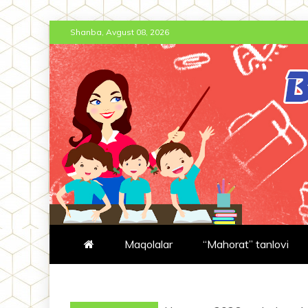
Skip
Shanba, Avgust 08, 2026
to
content
BT-JURNAL.
BOSHLANG'ICH TA'LIM JURNA
Maqolalar
“Mahorat” tanlovi