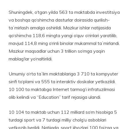
Shuningdek, o‘tgan yilda 563 ta maktabda investitsiya
va boshqa qo‘shimcha dasturlar doirasida qurilish-
taʼmirlash amalga oshirildi. Mazkur ishlar natijasida
qo‘shimcha 118,6 mingta yangi o‘quv o‘rinlari yaratilib,
mavjud 114,8 ming o‘rinli binolar mukammal taʼmirlandi.
Mazkur maqsadlar uchun 3 trillion so‘mga yaqin
mablag‘lar yo‘naltirildi.
Umumiy o‘rta taʼlim maktablariga 3 710 ta kompyuter
sinfi to‘plami va 555 ta interaktiv dos­kalar yetkazildi.
10 100 ta maktabga Internet tarmog‘i infratu­zilmasi
olib kelindi va ­“Education” tarif rejasiga ulandi.
10 104 ta maktab uchun 112 milliard so‘m hisobiga 5
turdagi sport va 7 turdagi milliy cholg‘u asboblari
yetkazib berildi. Natijada, sport jihozlari 100 foizga va