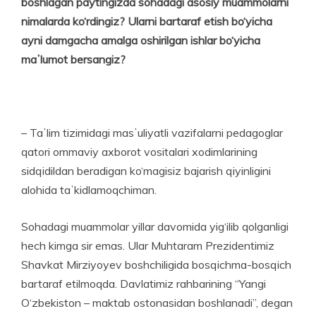
boshlagan paytingizda sohadagi asosiy muammolarni
nimalarda ko‘rdingiz? Ularni bartaraf etish bo‘yicha
ayni damgacha amalga oshirilgan ishlar bo‘yicha
maʼlumot bersangiz?
– Taʼlim tizimidagi masʼuliyatli vazifalarni pedagoglar
qatori ommaviy axborot vositalari xo­dimlarining
sidqidildan beradigan ko‘magisiz bajarish qiyinligini
alohida taʼkidlamoqchiman.
Sohadagi muammolar yillar davomida yig‘ilib qolganligi
hech kimga sir emas. Ular Muhtaram Prezidentimiz
Shavkat Mirziyoyev boshchiligida bosqichma-bosqich
bartaraf etilmoqda. Davlatimiz rahbarining “Yangi
O‘zbekiston – maktab ostonasidan boshlanadi”, degan