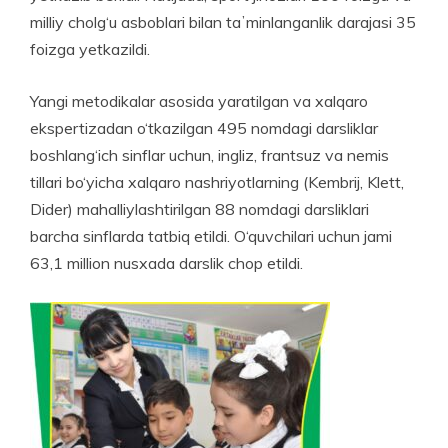
milliy cholg‘u asboblari bilan taʼminlanganlik darajasi 35
foizga yetkazildi.
Yangi metodikalar asosida yaratilgan va xalqaro
ekspertizadan o‘tkazilgan 495 nomdagi darsliklar
boshlang‘ich sinflar uchun, ingliz, frantsuz va nemis
tillari bo‘yicha xalqaro nashriyotlarning (Kembrij, Klett,
Dider) mahalliylashtirilgan 88 nomdagi darsliklari
barcha sinflarda tatbiq etildi. O‘quvchilari uchun jami
63,1 million nusxada darslik chop etildi.