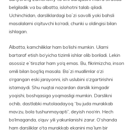
belgiladik va bu albatta, islohotni talab qiladi.
Uchinchidan, darsliklardagi baʼzi savolli yoki bahsli
masalalarni o‘qituvchi ko‘radi, chunki u oldingisi bilan
ishlagan.
Аlbatta, kamchiliklar ham bo‘lishi mumkin. Ularni
bartaraf etish bo‘yicha tizimli ishlar olib boriladi. Lekin
asossiz eʼtirozlar ham yo‘q emas. Bu, fikrimizcha, inson
omili bilan bog‘liq masala. Baʼzi muallimlar o‘zi
o‘rgangan eski jarayonni, ish uslubini o‘zgartirishni
istamaydi. Shu nuqtai nazardan darslik kimgadir
yoqishi, boshqasiga yoqmasligi mumkin. Darslikni
ochib, dast­labki mutolaadayoq “bu juda murakkab
mavzu, bola tushunmayapti”, deyish noo‘rin. Hech
bo‘lmaganda, o‘quv yili yakunlanishi zarur. O‘shanda
ham darsliklar o‘ta murakkab ekanini maʼlum bir