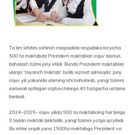
Taʼlim sifatini oshirish maqsadida respublika bo‘yicha
500 ta maktabda Prezident maktablari o‘quv dasturi,
baholash tizimi joriy etildi. Bunda Prezident maktablari
ularga “tayanch maktab” bo‘lib xizmat qilmoqda. Joriy
o‘quv yili yakunida ularning ishi baholanib, yangi tizimni
samarali qo‘llagan o‘qituvchilarga 40 foizgacha ustama
beriladi.
2024–2025- o‘quv yilida 500 ta maktabning har biriga
3 tadan maktab biriktirilib, yangi tizimni yo‘lga qo‘yiladi.
Bu ishlar orqali yana 1500ta maktabga Prezident va