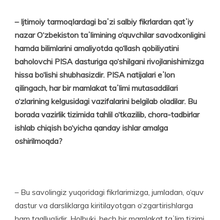
– Ijtimoiy tarmoqlardagi baʼzi salbiy fikrlardan qatʼiy
nazar O‘zbekiston taʼlimining o‘quvchilar savodxonligini
hamda bilimlarini amaliyotda qo‘llash qobiliyatini
baholovchi PISA dasturiga qo‘shilgani rivojlanishimizga
hissa bo‘lishi shubhasizdir. PISA natijalari eʼlon
qilingach, har bir mamlakat taʼlimi mutasaddilari
o‘zlarining kelgusidagi vazifalarini belgilab oladilar. Bu
borada vazirlik tizimida tahlil o‘tkazilib, chora-tadbirlar
ishlab chiqish bo‘yicha qanday ishlar amalga
oshirilmoqda?
– Bu savolingiz yuqoridagi fikrlarimizga, jumladan, o‘quv
dastur va darsliklarga kiritilayotgan o‘zgartirishlarga
ham taalluqlidir. Holbuki, hech bir mamlakat taʼlim tizimi