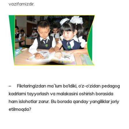
vazifamizdir.
– Fikrlaringizdan maʼlum bo‘ldiki, o‘z-o‘zidan pedagog
kadrlarni tayyorlash va mala­kasini oshirish borasida
ham islohotlar zarur. Bu borada qan­day yangiliklar joriy
etil­moqda?