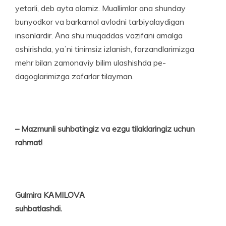
yetarli, deb ayta olamiz. Muallimlar ana shunday
bunyodkor va barkamol avlodni tarbiyalaydigan
insonlardir. Аna shu muqaddas vazifani amalga
oshirishda, yaʼni tinimsiz izla­nish, farzandlarimizga
mehr bilan zamonaviy bilim ulashishda pe­
dagoglarimizga zafarlar tilayman.
– Mazmunli suhbatingiz va ezgu tilaklaringiz uchun
rahmat!
Gulmira KАMILOVА
suhbatlashdi.