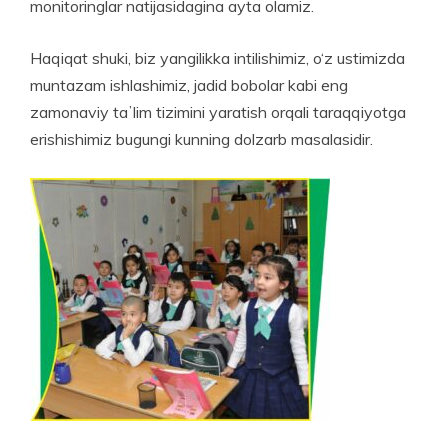
monitoringlar natijasidagina ayta olamiz.
Haqiqat shuki, biz yangilikka intilishimiz, o‘z ustimizda
muntazam ishlashimiz, jadid bobolar kabi eng
zamonaviy taʼlim tizimini yaratish orqali taraqqiyotga
eri­shishimiz bugungi kunning dol­zarb masalasidir.