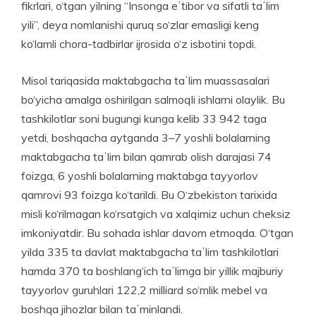
fikrlari, o‘tgan yilning “Insonga eʼtibor va sifatli taʼlim
yili”, deya nomlanishi quruq so‘zlar emasligi keng
ko‘lamli chora-tadbirlar ijrosida o‘z isbotini topdi.
Misol tariqasida maktabgacha taʼlim muassasalari
bo‘yicha amalga oshirilgan salmoqli ishlarni olaylik. Bu
tashkilotlar soni bugungi kunga kelib 33 942 taga
yetdi, boshqacha aytganda 3–7 yoshli bolalarning
maktabgacha taʼlim bilan qamrab ­olish darajasi 74
foizga, 6 yoshli bolalarning maktabga tayyorlov
qamrovi 93 foizga ko‘tarildi. Bu O‘zbekiston tarixida
misli ko‘rilmagan ko‘rsatgich va xalqimiz uchun cheksiz
imkoniyatdir. Bu sohada ishlar davom etmoqda. O‘tgan
yilda 335 ta davlat maktab­gacha taʼlim tashkilotlari
hamda 370 ta boshlang‘ich taʼlimga bir yillik majburiy
tayyorlov guruhlari 122,2 milliard so‘mlik mebel va
boshqa jihozlar bilan taʼminlandi.