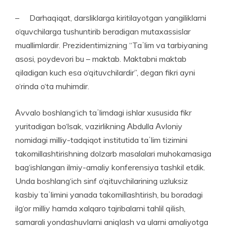
– Darhaqiqat, darsliklarga kiritilayotgan yangiliklarni
o‘quvchilarga tushuntirib beradigan mutaxassislar
muallimlardir. Prezidentimizning “Taʼlim va tarbiyaning
asosi, poydevori bu – maktab. Maktabni maktab
qiladigan kuch esa o‘qituvchilardir”, degan fikri ayni
o‘rinda o‘ta muhimdir.
Аvvalo boshlang‘ich taʼlimdagi ishlar xususida fikr
yuritadigan bo‘lsak, vazirlikning Аbdulla Аvloniy
nomidagi milliy-tadqiqot institutida taʼlim tizimini
takomillashtirishning dolzarb masalalari muhokamasiga
bag‘ishlangan ilmiy-amaliy konferensiya tashkil etdik.
Unda boshlang‘ich sinf o‘qituvchilarining uzluksiz
kasbiy taʼlimini yanada takomillash­tirish, bu boradagi
ilg‘or milliy hamda xalqaro tajribalarni tahlil qilish,
samarali yondashuvlarni aniqlash va ularni amaliyotga