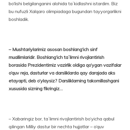
bo‘lishi belgilanganini alohida taʼkidlashni istardim. Biz
bu nufuz­li Xalqaro olimpiadaga bugundan tayyorgarlikni
boshladik.
– Mushtariylarimiz asosan boshlang‘ich sinf
muallimlaridir.
Boshlang‘ich taʼlimni rivojlantirish
borasida Prezidentimiz vazirlik oldiga qo‘ygan vazifalar
o‘quv reja, dasturlar va darsliklarda qay darajada aks
etayapti, deb o‘ylaysiz? Darsliklarning takomillashgani
xususida sizning fikringiz…
– Xabaringiz bor, taʼlimni rivoj­lantirish bo‘yicha qabul
qilingan Milliy dastur bir nechta hujjatlar – o‘quv