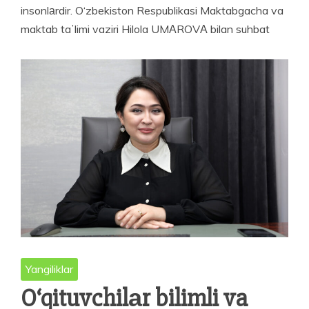
insonlаrdir. O‘zbekiston Respublikasi Maktabgacha va
maktab taʼlimi vaziri Hilola UMАROVА bilan suhbat
Yangiliklar
O‘qituvchilаr bilimli va