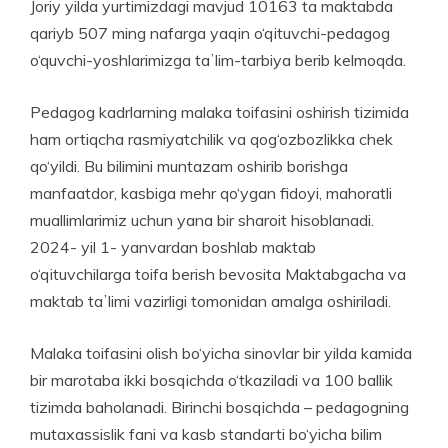
Joriy yilda yurtimizdagi mavjud 10163 ta maktabda
qariyb 507 ming nafarga yaqin o‘qituvchi-pedagog
o‘quvchi-yoshlarimiz­ga taʼlim-tarbiya berib kelmoqda.
Pedagog kadrlarning malaka toifasini oshirish tizimida
ham ortiqcha rasmiyatchilik va qog‘ozbozlikka chek
qo‘yildi. Bu bilimini muntazam oshirib borishga
manfaatdor, kasbiga mehr qo‘ygan fidoyi, mahoratli
muallimlarimiz uchun yana bir sharoit hisoblanadi.
2024- yil 1- yanvardan bosh­lab maktab
o‘qituvchilarga toifa berish bevosita Maktabgacha va
maktab taʼlimi vazirligi tomonidan amalga oshiriladi.
Malaka toifasini olish bo‘yicha sinovlar bir yilda kamida
bir marotaba ikki bosqichda o‘tkaziladi va 100 ballik
tizimda baholanadi. Birinchi bosqichda – pedagogning
mutaxassislik fani va kasb standarti bo‘yicha bilim