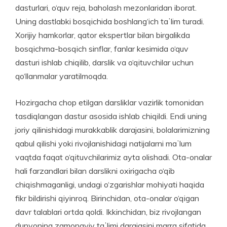
dasturlari, o‘quv reja, baholash mezonlaridan iborat.
Uning dastlabki bosqichida boshlang‘ich taʼlim turadi.
Xorijiy hamkorlar, qator ekspertlar bilan birgalikda
bosqichma-bosqich sinflar, fanlar kesimida o‘quv
dasturi ishlab chiqilib, darslik va o‘qituvchilar uchun
qo‘llanmalar yaratilmoqda.
Hozirgacha chop etilgan darsliklar vazirlik tomonidan
tasdiqlangan dastur asosida ishlab chiqildi. Endi uning
joriy qilini­shidagi murakkablik darajasini, bolalarimizning
qabul qilishi yoki rivojlanishidagi natijalarni maʼlum
vaqtda faqat o‘qituvchilarimiz ayta olishadi. Ota-onalar
hali farzandlari bilan darslikni oxirigacha o‘qib
chiqishmaganligi, undagi o‘zgarishlar mohiyati haqida
fikr bildirishi qiyinroq. Birinchidan, ota-onalar o‘qigan
davr talablari ortda qoldi. Ikkinchidan, biz rivoj­langan
dunyoning zamonaviy taʼlimi darajasini marra sifatida