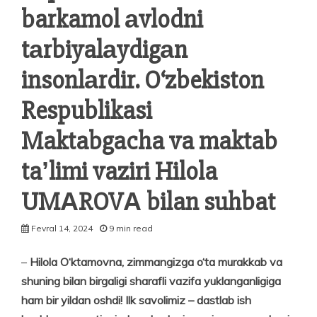
barkamol аvlodni
tаrbiyalаydigаn
insonlаrdir. O‘zbekiston
Respublikasi
Maktabgacha va maktab
taʼlimi vaziri Hilola
UMАROVА bilan suhbat
Fevral 14, 2024
9 min read
–
Hilola O‘ktamovna, zimmangizga o‘ta murakkab va
shuning bilan birgaligi sharafli vazifa yuklanganligiga
ham bir yildan oshdi! Ilk savoli­miz – dastlab ish