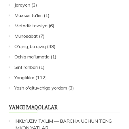
Jarayon
(3)
Maxsus ta'lim
(1)
Metodik tavsiya
(6)
Munosabat
(7)
O'qing, bu qiziq
(98)
Ochiq ma'lumotla
(1)
Sinf rahbari
(1)
Yangiliklar
(112)
Yosh o'qituvchiga yordam
(3)
YANGI MAQOLALAR
INKLYUZIV TA’LIM — BARCHA UCHUN TENG
IMKONIYATLAR