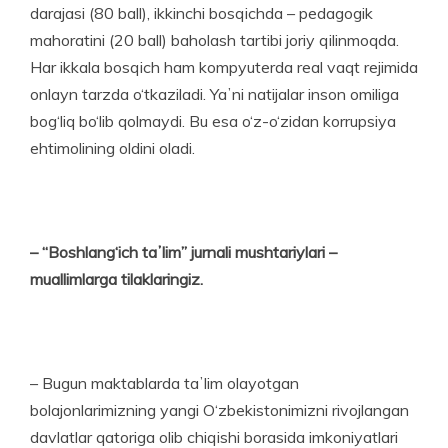
darajasi (80 ball), ikkinchi bosqichda – pedagogik
mahoratini (20 ball) baholash tartibi joriy qilinmoqda.
Har ikkala bosqich ham komp­yuterda real vaqt rejimida
onlayn tarzda o‘tkaziladi. Yaʼni natijalar inson omiliga
bog‘liq bo‘lib qolmaydi. Bu esa o‘z-o‘zidan korrupsiya
ehtimolining oldini oladi.
– “Boshlang‘ich taʼlim” jurnali mushtariylari –
muallimlarga tilaklaringiz.
– Bugun maktablarda taʼlim olayotgan
bolajonlarimizning yangi O‘zbekistonimizni rivojlangan
davlatlar qatoriga olib chi­qishi borasida imkoniyatlari