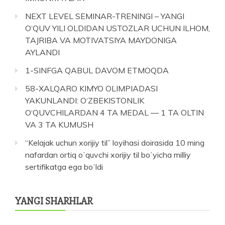
NEXT LEVEL SEMINAR-TRENINGI – YANGI
O‘QUV YILI OLDIDAN USTOZLAR UCHUN ILHOM,
TAJRIBA VA MOTIVATSIYA MAYDONIGA
AYLANDI
1-SINFGA QABUL DAVOM ETMOQDA
58-XALQARO KIMYO OLIMPIADASI
YAKUNLANDI: O‘ZBEKISTONLIK
O‘QUVCHILARDAN 4 TA MEDAL — 1 TA OLTIN
VA 3 TA KUMUSH
“Kelajak uchun xorijiy til” loyihasi doirasida 10 ming
nafardan ortiq oʻquvchi xorijiy til boʻyicha milliy
sertifikatga ega boʻldi
YANGI SHARHLAR