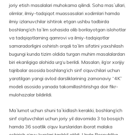
joriy etish masalalari muhokama qilindi. Soha masʼullari,
olimlar, ilmiy-tadqiqot muassasalari xo­dimlari hamda
ilmiy izlanuvchilar ishtirok etgan ushbu tadbirda
boshlang‘ich taʼlim sohasida olib borilayotgan islohotlar
va tadqiqotlarning qamrovi va ilmiy-tadqiqotlar
samaradorligini oshirish orqali taʼlim sifatini yaxshilash
bugungi kunda tizim oldida turgan muhim masalalardan
biri ekanligiga alohida urg‘u berildi. Masalan, ilg‘or xorijiy
tajribalar asosida boshlang‘ich sinf o‘quv­chilari uchun
yaratilgan yangi avlod darsliklarining zamonaviy “4K”
modeli asosida yanada takomillashtirishga doir fikr-
mulohazalar bildirildi.
Maʼlumot uchun shuni taʼkidlash kerakki, boshlang‘ich
sinf o‘qituvchilari uchun joriy yil davomida 3 ta bosqich
hamda 36 soatlik o‘quv kurslaridan iborat malaka
oshirish o‘quv kurslari tashkil etildi. Unda Respublika