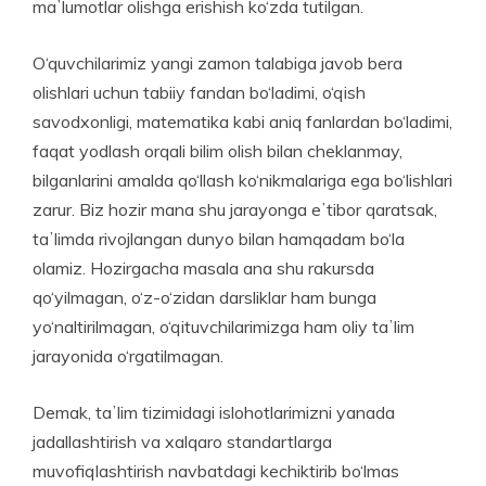
maʼlumotlar olishga erishish ko‘zda tutilgan.
O‘quvchilarimiz yangi zamon talabiga javob bera
olishlari uchun tabiiy fandan bo‘ladimi, o‘qish
savodxonligi, matematika kabi aniq fanlardan bo‘ladimi,
faqat yodlash orqali bilim olish bilan cheklanmay,
bilganlarini amalda qo‘llash ko‘nikmalariga ega bo‘lishlari
zarur. Biz hozir mana shu jarayonga eʼtibor qa­ratsak,
taʼlimda rivojlangan dunyo bilan hamqadam bo‘la
olamiz. Hozirgacha masala ana shu rakursda
qo‘yilmagan, o‘z-o‘zidan darsliklar ham bunga
yo‘naltirilmagan, o‘qituvchilarimizga ham oliy taʼlim
jarayonida o‘rgatilmagan.
Demak, taʼlim tizimidagi islohotlarimizni yanada
jadallash­tirish va xalqaro standartlarga
muvofiqlashtirish navbatdagi kechiktirib bo‘lmas