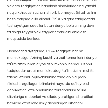
xalqaro tadqiqotlar, baholash sinovla­ridagina yaxshi
natija ko‘rsatish uchun ish olib bormaydi. Siftali taʼlim
bosh maqsad qilib olinadi. PISA xalqaro tadqiqotida
tushayotgan savollar butun dunyo bolalarining davr
talabiga tayyor yoki tayyor emasligini aniqlash
maqsadida beriladi.
Boshqacha aytganda, PISA tadqiqoti har bir
mamlakatga o‘zining kuchli va zaif tomonlarini dunyo
taʼlim tizimi bilan qi­yoslash imkonini beradi. Ushbu
tadqiqotlar orqali mamlakatdagi taʼlim tizimi, muhiti,
tashkil etilishi, o‘quvchilarning tanqidiy va ijodiy
fikrlashi, egallagan bilimlarini hayotda qo‘llay olish
qobiliyatlari, ota-onalarning farzandlarini taʼlim
olishlariga eʼtiborlari va oilada yaratilgan sharoitlari
bo‘yicha atroflicha ilmiy asoslangan ishonchli