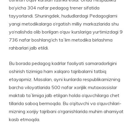
bo‘yicha 304 nafar pedagog tre­ner sifatida
tayyorlandi. Shuningdek, hududlardagi Pedagoglarni
yangi metodikalarga o‘rgatish milliy markazlarida shu
yo‘nalishda olib borilgan o‘quv kurslariga yurtimizdagi 9
736 nafar boshlang‘ich taʼlim metodika birlashma
rahbarlari jalb etildi.
Bu borada pedagog kadrlar faoliyati samaradorligini
oshirish tizimiga ham xalqaro tajribalarni tatbiq
etayapmiz. Masalan, ayni kunlarda respublikamizning
barcha viloyatlarida 500 nafar xorijlik mutaxassislar
maktab taʼlimiga jalb etilgan holda o‘quvchilarga chet
tillarida saboq bermoqda. Bu o‘qituvchi va o‘quvchilari­
mizning xorijiy tajribani o‘rga­nishlarida muhim ahamiyat
kasb etmoqda.