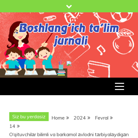
Skip
to
content
BOSHLANG'ICH TA'LIM JURNALI
BT-
JURNAL.UZ
Siz bu yerdasiz
Home
2024
Fevral
14
O‘qituvchilаr bilimli va barkamol аvlodni tаrbiyalаydigаn