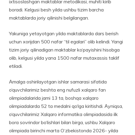
ixtisoslashgan maktablar metodikasi, muhiti kirib
boradi. Kelgusi besh yilda ushbu tizim barcha
maktablarda joriy qilinishi belgilangan.
Yakuniga yetayotgan yilda maktablarda dars berish
uchun xorijdan 500 nafar “til egalari” olib kelindi. Yangi
tizim joriy qili­nadigan maktablar ko‘payishini hisobga
olib, kelgusi yilda yana 1500 nafar mutaxassis taklif
etiladi.
Аmalga oshirilayotgan ishlar samarasi sifatida
o‘quvchilari­miz beshta eng nufuzli xalqaro fan
olimpiadalarida jami 13 ta, boshqa xalqaro
olimpiadalarda 52 ta medalni qo‘lga kiritishdi. Аyniqsa,
o‘quvchilarimiz Xalqaro informatika olimpiadasida ilk
bora sovrindor bo‘lishlari bilan birga, ushbu Xalqaro
olimpiada birinchi marta O‘zbekistonda 2026- yilda