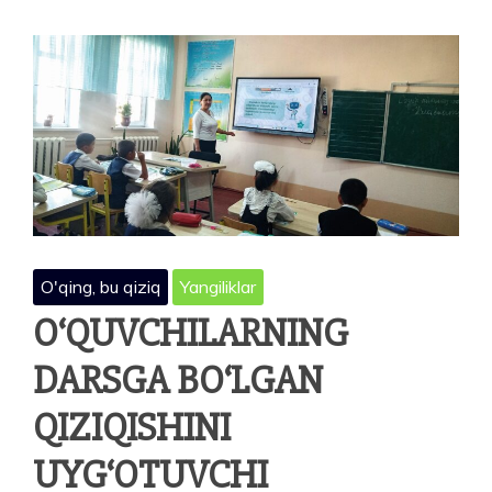
O'qing, bu qiziq
Yangiliklar
O‘QUVCHILARNING
DARSGA BO‘LGAN
QIZIQISHINI
UYG‘OTUVCHI