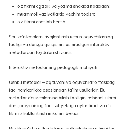
o‘z fikrini og‘zaki va yozma shaklda ifodalash;
muammoli vaziyatlarda yechim topish;
o‘z fikrini asoslab berish.
Shu ko‘nikmalarni rivojlantirish uchun o‘quv­chilarning
faolligi va darsga qiziqishini oshiradigan interaktiv
metodlardan foydalanish zarur.
Interaktiv metodlarning pedagogik mohiyati
Ushbu metodlar – o‘qituvchi va o‘quvchilar o‘rtasidagi
faol hamkorlikka asoslangan ta’lim usullaridir. Bu
metodlar o‘quvchilarning bilish faolligini oshiradi, ularni
dars jarayonining faol subyektiga aylantiradi va o‘z
fikrini shakllantirish imkonini beradi.
Boshlang‘ich sinflarda keng qo‘llaniladigan inte­raktiv