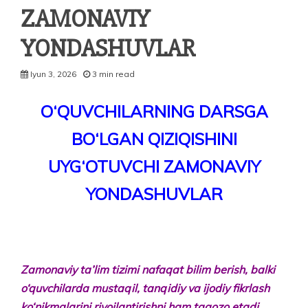
ZAMONAVIY
YONDASHUVLAR
Iyun 3, 2026
3 min read
O‘QUVCHILARNING DARSGA
BO‘LGAN QIZIQISHINI
UYG‘OTUVCHI ZAMONAVIY
YONDASHUVLAR
Zamonaviy
ta’
lim
tizimi
nafaqat
bilim
berish,
balki
o‘
quvchilarda
mustaqil,
tanqidiy
va
ijodiy
fikrlash
ko‘
nikmalarini
rivoj­
lantirishni
ham
taqozo
etadi.