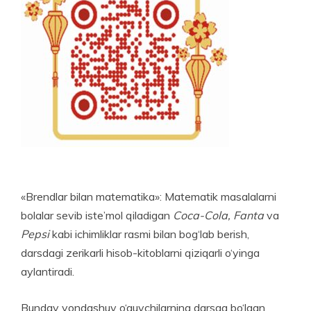
«Brendlar bilan matematika»: Matematik masalalarni
bolalar sevib iste’mol qiladigan
Coca-Cola, Fanta
va
Pepsi
kabi ichimliklar rasmi bilan bog‘lab be­rish,
darsdagi zerikarli hisob-kitoblarni qiziqarli o‘yinga
aylantiradi.
Bunday yondashuv o‘quvchilarning darsga bo‘lgan