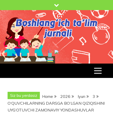
Skip
to
content
BOSHLANG'ICH TA'LIM JURNALI
BT-
JURNAL.UZ
Siz bu yerdasiz
Home
2026
Iyun
3
O‘QUVCHILARNING DARSGA BO‘LGAN QIZIQISHINI
UYG‘OTUVCHI ZAMONAVIY YONDASHUVLAR