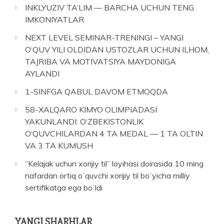
INKLYUZIV TA’LIM — BARCHA UCHUN TENG
IMKONIYATLAR
NEXT LEVEL SEMINAR-TRENINGI – YANGI
O‘QUV YILI OLDIDAN USTOZLAR UCHUN ILHOM,
TAJRIBA VA MOTIVATSIYA MAYDONIGA
AYLANDI
1-SINFGA QABUL DAVOM ETMOQDA
58-XALQARO KIMYO OLIMPIADASI
YAKUNLANDI: O‘ZBEKISTONLIK
O‘QUVCHILARDAN 4 TA MEDAL — 1 TA OLTIN
VA 3 TA KUMUSH
“Kelajak uchun xorijiy til” loyihasi doirasida 10 ming
nafardan ortiq oʻquvchi xorijiy til boʻyicha milliy
sertifikatga ega boʻldi
YANGI SHARHLAR