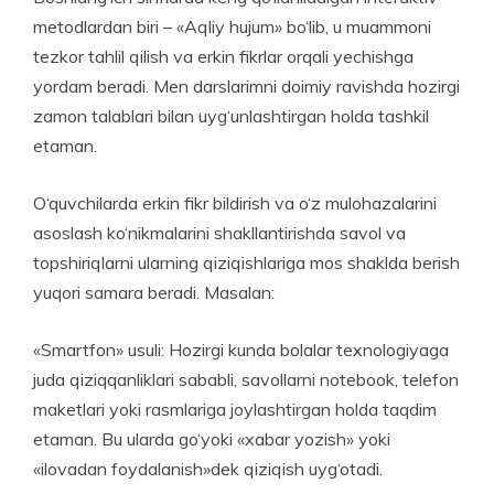
metodlardan biri – «Aqliy hujum» bo‘lib, u muammoni
tezkor tahlil qilish va erkin fikrlar orqali yechishga
yordam beradi. Men darslarimni doimiy ravishda hozirgi
zamon talablari bilan uyg‘unlashtirgan holda tashkil
etaman.
O‘quvchilarda erkin fikr bildirish va o‘z mulohazalarini
asoslash ko‘nikmalarini shakllantirishda savol va
topshiriqlarni ularning qiziqishlariga mos shaklda berish
yuqori samara beradi. Masalan:
«Smartfon» usuli: Hozirgi kunda bolalar texnologiyaga
juda qiziqqanliklari sababli, savollarni notebook, telefon
maketlari yoki rasmlariga joylashtirgan holda taqdim
etaman. Bu ularda go‘yoki «xabar yozish» yoki
«ilovadan foydalanish»dek qiziqish uyg‘otadi.