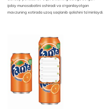
ijobiy munosabatini oshiradi va o‘rganilayotgan
mavzuning xotirada uzoq saqlanib qolishini ta’minlaydi.