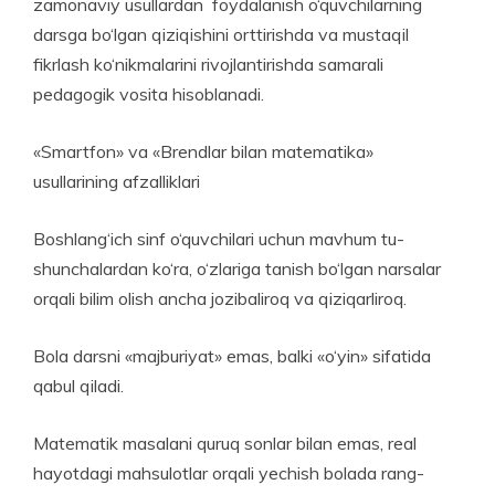
zamonaviy usullardan foydalanish o‘quvchilarning
darsga bo‘lgan qiziqishini orttirishda va mustaqil
fikrlash ko‘nikmalarini rivojlantirishda samarali
pedagogik vosita hisoblanadi.
«Smartfon» va «Brendlar bilan matematika»
usullarining afzalliklari
Boshlang‘ich sinf o‘quvchilari uchun mavhum tu­
shunchalardan ko‘ra, o‘zlariga tanish bo‘lgan narsalar
orqali bilim olish ancha jozibaliroq va qiziqarliroq.
Bola darsni «majburiyat» emas, balki «o‘yin» sifatida
qabul qiladi.
Matematik masalani quruq sonlar bilan emas, real
hayotdagi mahsulotlar orqali yechish bolada rang-