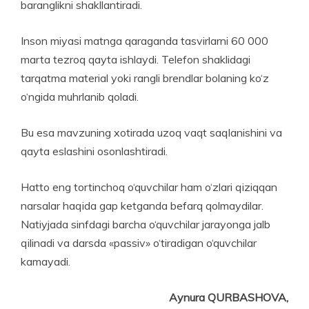
baranglikni shakllantiradi.
Inson miyasi matnga qaraganda tasvirlarni 60 000
marta tezroq qayta ishlaydi. Telefon shaklidagi
tarqatma material yoki rangli brendlar bolaning ko‘z
o‘ngida muhrlanib qoladi.
Bu esa mavzuning xotirada uzoq vaqt saqlanishini va
qayta eslashini osonlashtiradi.
Hatto eng tortinchoq o‘quvchilar ham o‘zlari qiziqqan
narsalar haqida gap ketganda befarq qolmaydilar.
Natiyjada sinfdagi barcha o‘quvchilar jarayonga jalb
qilinadi va darsda «passiv» o‘tiradigan o‘quvchilar
kamayadi.
Aynura QURBASHOVA,