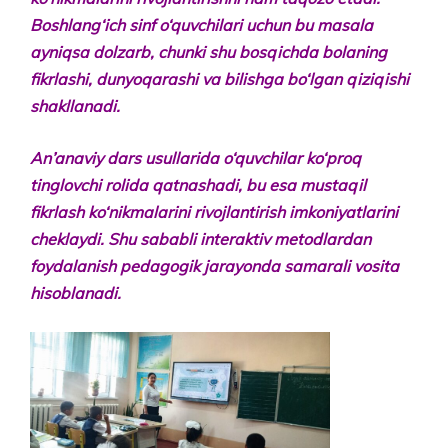
Boshlang‘
ich
sinf
o‘
quvchilari
uchun
bu
masala
ayniqsa
dolzarb,
chunki
shu
bosqichda
bolaning
fikrlashi,
dunyoqarashi
va
bi­
lishga
bo‘
lgan
qiziqishi
shakllanadi.
An’
anaviy
dars
usullarida
o‘
quvchilar
ko‘
proq
tinglovchi
rolida
qatnashadi,
bu
esa
mustaqil
fikrlash
ko‘
nikmalarini
rivoj­
lantirish
imkoniyatlarini
cheklaydi.
Shu sababli interaktiv metodlardan
foydalanish pedagogik jarayonda samarali vosita
hisoblanadi.