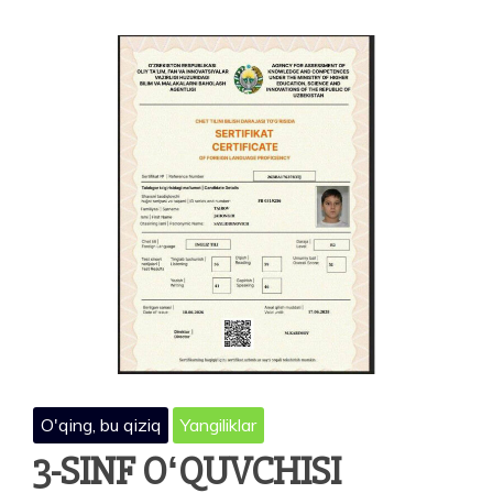
O'qing, bu qiziq
Yangiliklar
3-SINF OʻQUVCHISI