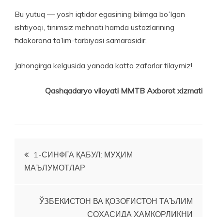
Bu yutuq — yosh iqtidor egasining bilimga boʻlgan
ishtiyoqi, tinimsiz mehnati hamda ustozlarining
fidokorona ta’lim-tarbiyasi samarasidir.
Jahongirga kelgusida yanada katta zafarlar tilaymiz!
Qashqadaryo viloyati MMTB Axborot xizmati
Post
1-СИНФГА ҚАБУЛ: МУҲИМ
МАЪЛУМОТЛАР
menyusi
ЎЗБЕКИСТОН ВА ҚОЗОҒИСТОН ТАЪЛИМ
СОҲАСИДА ҲАМКОРЛИКНИ