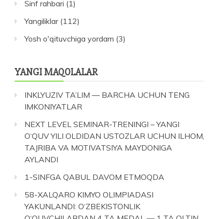
Sinf rahbari
(1)
Yangiliklar
(112)
Yosh o'qituvchiga yordam
(3)
YANGI MAQOLALAR
INKLYUZIV TA’LIM — BARCHA UCHUN TENG
IMKONIYATLAR
NEXT LEVEL SEMINAR-TRENINGI – YANGI
O‘QUV YILI OLDIDAN USTOZLAR UCHUN ILHOM,
TAJRIBA VA MOTIVATSIYA MAYDONIGA
AYLANDI
1-SINFGA QABUL DAVOM ETMOQDA
58-XALQARO KIMYO OLIMPIADASI
YAKUNLANDI: O‘ZBEKISTONLIK
O‘QUVCHILARDAN 4 TA MEDAL — 1 TA OLTIN