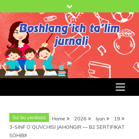
Skip
to
content
BOSHLANG'ICH TA'LIM JURNALI
BT-
JURNAL.UZ
Siz bu yerdasiz
Home
2026
Iyun
19
3-SINF OʻQUVCHISI JAHONGIR — B2 SERTIFIKAT
SOHIBI!