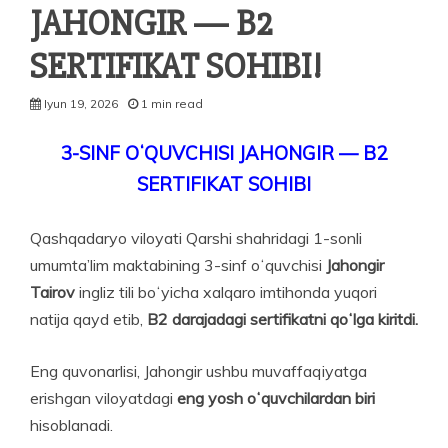
JAHONGIR — B2
SERTIFIKAT SOHIBI!
Iyun 19, 2026
1 min read
3-SINF OʻQUVCHISI JAHONGIR — B2
SERTIFIKAT SOHIBI
Qashqadaryo viloyati Qarshi shahridagi 1-sonli
umumta’lim maktabining 3-sinf oʻquvchisi
Jahongir
Tairov
ingliz tili boʻyicha xalqaro imtihonda yuqori
natija qayd etib,
B2 darajadagi sertifikatni qoʻlga kiritdi.
Eng quvonarlisi, Jahongir ushbu muvaffaqiyatga
erishgan viloyatdagi
eng yosh oʻquvchilardan biri
hisoblanadi.