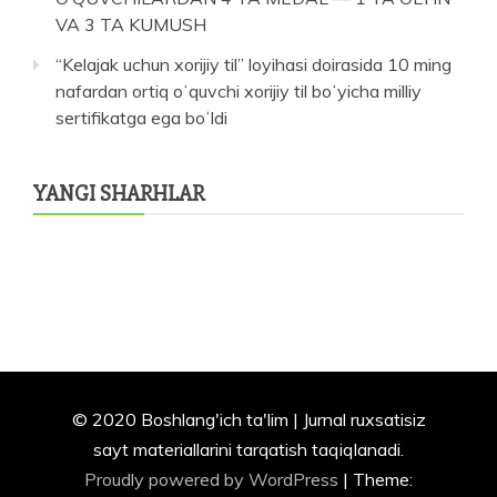
VA 3 TA KUMUSH
“Kelajak uchun xorijiy til” loyihasi doirasida 10 ming
nafardan ortiq oʻquvchi xorijiy til boʻyicha milliy
sertifikatga ega boʻldi
YANGI SHARHLAR
© 2020 Boshlang'ich ta'lim | Jurnal ruxsatisiz
sayt materiallarini tarqatish taqiqlanadi.
Proudly powered by WordPress
|
Theme: